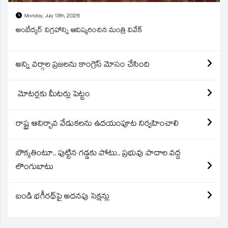
Monday, July 13th, 2026
అంబేద్కర్ విగ్రహాన్ని ఆవిష్కరించిన మంత్రి వివేక్
అన్ని వర్గాల ప్రజలను కాంగ్రెస్ మోసం చేసింది
మోటర్లకు మీటర్లు పెట్టం
రాష్ట్ర ఆవిర్బావ వేడుకలను ఉదయంపూట నిర్వహించాలి
బొక్కతింటూ.. పుట్టిన గడ్డకు పోటు.. ప్రభువు పాదాల వద్ద
లొంగుబాటు
బండి భగీరథ్‌పై అదనపు సెక్షన్లు