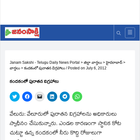
Janam Sakshi - Telugu Daily News Portal
>
జిల్లా వార్తలు
>
హైదరాబాద్
>
వార్తలు
>
కందకంలో పురాతన విగ్రహాలు
/
Posted on
July 6, 2012
కందకంలో పురాతన విగ్రహాలు
Click
Click
Click
Click
Click
Click
to
to
to
to
to
to
share
share
email
share
share
share
on
on
a
on
on
on
Twitter
Facebook
link
LinkedIn
Telegram
WhatsApp
వేలురు: వేలూరులో పురాతన విగ్రహాలను అధికారులు
(Opens
(Opens
to
(Opens
(Opens
(Opens
in
in
a
in
in
in
స్వాధీనం చేసుకున్నారు. ఎండల కారణంగా స్థానిక కోట
new
new
friend
new
new
new
window)
window)
(Opens
window)
window)
window)
చుట్టూ ఉన్న కందకంలో నీరు కొద్ది రోజులుగా
in
new