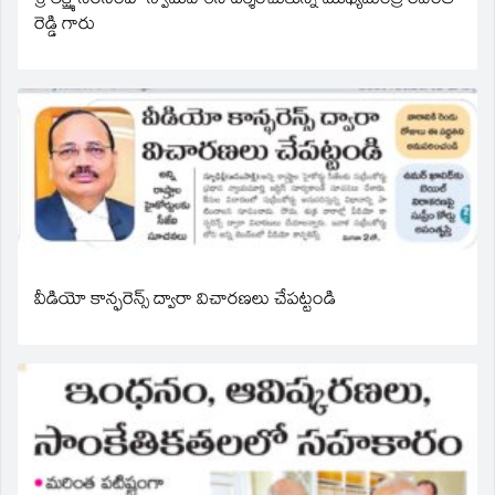
శ్రీ లక్ష్మీ నరసింహ స్వామివారిని దర్శించుకున్న ముఖ్యమంత్రి రేవంత్
రెడ్డి గారు
వీడియో కాన్ఫరెన్స్ ద్వారా విచారణలు చేపట్టండి