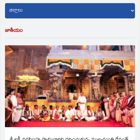
జాతీయం