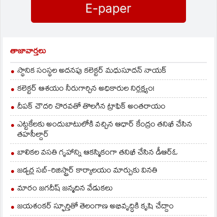
ప్రాధాన్యత
తాంబూలం శ్రీనుకు
కుషానులకాలంనాటి మరో
సంతరించుకుంది. దీంతో
దొరికాయి. వాటిని
విగ్రహం, శాక్యముని
అధికారులు చెరువులో
అప్పటి…
శాసనాలు కూడా స్వాధీనం
మిషన్‌ కాకతీయ పనులను
చేసుకున్నారు. వీటిని
నిలిపివేశారు. మరోవైపు ఈ
తమిళనాడు…
ఘటనపై సమాచారం
తాజావార్తలు
అందుకున్న పురావస్తు శాఖ
అధికారులు అక్కడికి
స్థానిక సంస్థల అదనపు కలెక్టర్ మధుసూదన్ నాయక్
చేరుకుని విగ్రహాలను
పరిశీలించారు.
కలెక్టర్ ఆశయం నీరుగార్చిన అధికారుల నిర్లక్ష్యం!
దీపక్ చౌదరి చొరవతో తొలగిన ట్రాఫిక్‌ అంతరాయం
ఎట్టకేలకు అందుబాటులోకి వచ్చిన ఆధార్ కేంద్రం తనిఖీ చేసిన
తహసీల్దార్
బాలికల వసతి గృహాన్ని ఆకస్మికంగా తనిఖీ చేసిన డీఆర్ఓ
జడ్చర్ల సబ్-రిజిస్ట్రార్ కార్యాలయం మార్పుకు వినతి
మారం జగదీష్ జన్మదిన వేడుకలు
జయశంకర్ స్ఫూర్తితో తెలంగాణ అభివృద్ధికి కృషి చేద్దాం