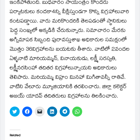
window)
ఇంకిపోతుంది. బుధవారం సాయంత్రం కొందరు
పర్యాటకులు కందకా4న్ని వీక్షిస్తుండగా కొన్ని విగ్ర:హాలువారి
కంటపడ్డాయి. వారు మరికొందరికి తెలపడంతో స్థానికులు
పెద్ద సంఖ్యలో అక్కడికి చేరుకున్నారు. సమాచారం మేరకు
అగ్నిమాపక సిబ్బంది పురావస్తుశాఖ అధికారుల సమక్షంలో
మొత్తం 36విగ్రహాలను బయటకు తీశారు. వాటిలో 2వందల
ఏళ్ళనాటి మారియమ్మన్‌, వినాయకుడు, లక్ష్మీ సరస్వతి,
లక్ష్మీనరసింహా తదితర విగ్రహాలున్నాయని అధికారులు
తెలిపారు. మరియమ్మ విహ్రం మినహా మిగితావన్నీ రాతివే.
వాటిని వేలూరు మ్యూజియానికి తరలించారు. జిల్లా కలెక్టర్‌
అజయ్‌ యాదవ్‌ తదితరులు విగ్రహాలను తిలకించారు.
Click
Click
Click
Click
Click
Click
to
to
to
to
to
to
share
share
email
share
share
share
on
on
a
on
on
on
Twitter
Facebook
link
LinkedIn
Telegram
WhatsApp
(Opens
(Opens
to
(Opens
(Opens
(Opens
in
in
a
in
in
in
Related
new
new
friend
new
new
new