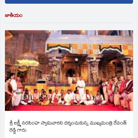
జాతీయం
శ్రీ లక్ష్మీ నరసింహ స్వామివారిని దర్శించుకున్న ముఖ్యమంత్రి రేవంత్
రెడ్డి గారు