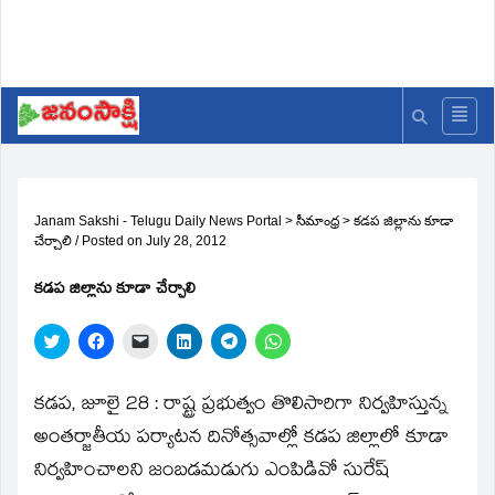
Janam Sakshi - Telugu Daily News Portal
>
సీమాంధ్ర
>
కడప జిల్లాను కూడా
చేర్చాలి
/
Posted on
July 28, 2012
కడప జిల్లాను కూడా చేర్చాలి
Click
Click
Click
Click
Click
Click
to
to
to
to
to
to
share
share
email
share
share
share
on
on
a
on
on
on
Twitter
Facebook
link
LinkedIn
Telegram
WhatsApp
కడప, జూలై 28 : రాష్ట్ర ప్రభుత్వం తొలిసారిగా నిర్వహిస్తున్న
(Opens
(Opens
to
(Opens
(Opens
(Opens
in
in
a
in
in
in
అంతర్జాతీయ పర్యాటన దినోత్సవాల్లో కడప జిల్లాలో కూడా
new
new
friend
new
new
new
window)
window)
(Opens
window)
window)
window)
నిర్వహించాలని జంబడమడుగు ఎంపిడివో సురేష్‌
in
new