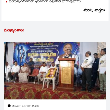
బయన్నగూడెంలో ఘనంగా తల్లిపాల వారోత్సవాలు
మరిన్ని వార్తలు
ముఖ్యాంశాలు
Monday, July 13th, 2026