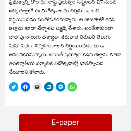
window)
ప్రభుత్వాన్ని కోరారు. రాష్ట్ర ప్రభుత్వం సెప్టెంబర్‌ 27 నుంచి
అన్ని జిల్లాలో ఈ దినోత్సవాలను నిర్వహించాలని
నిర్ణయించడం సంతోషకరమన్నారు. ఆ జాబితాలో కడప
జిల్లాను కూడా చేర్చాలని విజ్ఞప్తి చేశారు. అంతేకాకుండా
దాదాపు నాలుగు దశాబ్దలా తరువాత తిరుపతి తెలుగు
మహా సభలు నిర్వహించాలని నిర్ణయించడం కూడా
ఆనందకరమన్నారు. అయితే ప్రభుత్వం కడప జిల్లాను కూడా
అంతర్జాతీయ పర్యాటక దినోత్సవాల్లో భాగస్వామిని
చేయాలని కోరారు.
Click
Click
Click
Click
Click
Click
to
to
to
to
to
to
share
share
email
share
share
share
on
on
a
on
on
on
Twitter
Facebook
link
LinkedIn
Telegram
WhatsApp
(Opens
(Opens
to
(Opens
(Opens
(Opens
in
in
a
in
in
in
new
new
friend
new
new
new
window)
window)
(Opens
window)
window)
window)
in
new
window)