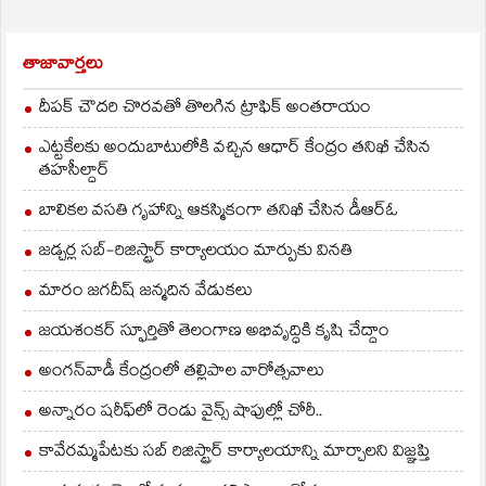
తాజావార్తలు
దీపక్ చౌదరి చొరవతో తొలగిన ట్రాఫిక్‌ అంతరాయం
ఎట్టకేలకు అందుబాటులోకి వచ్చిన ఆధార్ కేంద్రం తనిఖీ చేసిన
తహసీల్దార్
బాలికల వసతి గృహాన్ని ఆకస్మికంగా తనిఖీ చేసిన డీఆర్ఓ
జడ్చర్ల సబ్-రిజిస్ట్రార్ కార్యాలయం మార్పుకు వినతి
మారం జగదీష్ జన్మదిన వేడుకలు
జయశంకర్ స్ఫూర్తితో తెలంగాణ అభివృద్ధికి కృషి చేద్దాం
అంగన్‌వాడీ కేంద్రంలో తల్లిపాల వారోత్సవాలు
అన్నారం షరీఫ్‌లో రెండు వైన్స్ షాపుల్లో చోరీ..
కావేరమ్మపేటకు సబ్ రిజిస్ట్రార్ కార్యాలయాన్ని మార్చాలని విజ్ఞప్తి