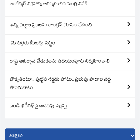
అంబేద్కర్ విగ్రహాన్ని ఆవిష్కరించిన మంత్రి వివేక్
అన్ని వర్గాల ప్రజలను కాంగ్రెస్ మోసం చేసింది
మోటర్లకు మీటర్లు పెట్టం
రాష్ట్ర ఆవిర్బావ వేడుకలను ఉదయంపూట నిర్వహించాలి
బొక్కతింటూ.. పుట్టిన గడ్డకు పోటు.. ప్రభువు పాదాల వద్ద
లొంగుబాటు
బండి భగీరథ్‌పై అదనపు సెక్షన్లు