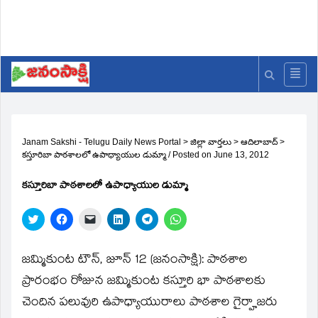
Janam Sakshi - Telugu Daily News Portal
>
జిల్లా వార్తలు
>
ఆదిలాబాద్
>
కస్తూరిబా పాఠశాలలో ఉపాధ్యాయుల డుమ్మా
/
Posted on
June 13, 2012
కస్తూరిబా పాఠశాలలో ఉపాధ్యాయుల డుమ్మా
Click
Click
Click
Click
Click
Click
to
to
to
to
to
to
share
share
email
share
share
share
on
on
a
on
on
on
Twitter
Facebook
link
LinkedIn
Telegram
WhatsApp
జమ్మికుంట టౌన్‌, జూన్‌ 12 (జనంసాక్షి): పాఠశాల
(Opens
(Opens
to
(Opens
(Opens
(Opens
in
in
a
in
in
in
ప్రారంభం రోజున జమ్మికుంట కస్తూరి భా పాఠశాలకు
new
new
friend
new
new
new
window)
window)
(Opens
window)
window)
window)
చెందిన పలువురి ఉపాధ్యాయురాలు పాఠశాల గైర్హాజరు
in
new