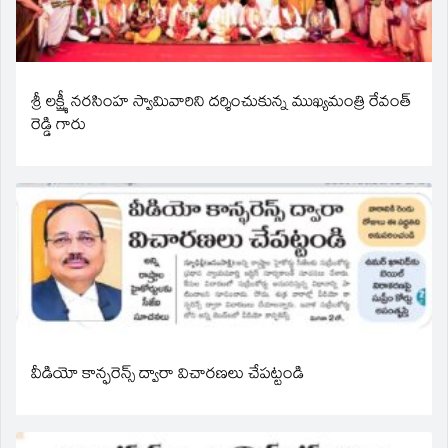
శ్రీ లక్ష్మీ నరసింహ స్వామివారిని దర్శించుకున్న ముఖ్యమంత్రి రేవంత్
రెడ్డి గారు
వీడియో కాన్ఫరెన్స్ ద్వారా విచారణలు చేపట్టండి