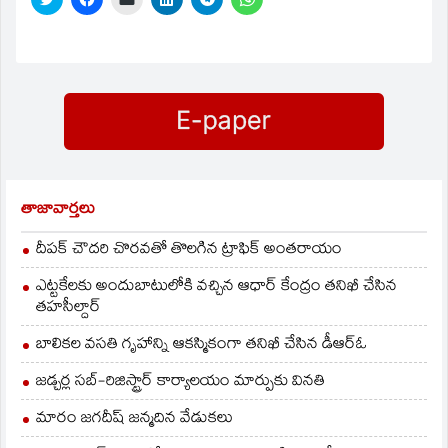
to
to
to
to
to
to
share
share
email
share
share
share
on
on
a
on
on
on
Twitter
Facebook
link
LinkedIn
Telegram
WhatsApp
(Opens
(Opens
to
(Opens
(Opens
(Opens
in
in
a
in
in
in
new
new
friend
new
new
new
window)
window)
(Opens
window)
window)
window)
in
new
window)
తాజావార్తలు
దీపక్ చౌదరి చొరవతో తొలగిన ట్రాఫిక్‌ అంతరాయం
ఎట్టకేలకు అందుబాటులోకి వచ్చిన ఆధార్ కేంద్రం తనిఖీ చేసిన
తహసీల్దార్
బాలికల వసతి గృహాన్ని ఆకస్మికంగా తనిఖీ చేసిన డీఆర్ఓ
జడ్చర్ల సబ్-రిజిస్ట్రార్ కార్యాలయం మార్పుకు వినతి
మారం జగదీష్ జన్మదిన వేడుకలు