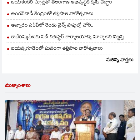
జయశంకర్ స్ఫూర్తితో తెలంగాణ అభివృద్ధికి కృషి చేద్దాం
అంగన్‌వాడీ కేంద్రంలో తల్లిపాల వారోత్సవాలు
అన్నారం షరీఫ్‌లో రెండు వైన్స్ షాపుల్లో చోరీ..
కావేరమ్మపేటకు సబ్ రిజిస్ట్రార్ కార్యాలయాన్ని మార్చాలని విజ్ఞప్తి
బయన్నగూడెంలో ఘనంగా తల్లిపాల వారోత్సవాలు
మరిన్ని వార్తలు
ముఖ్యాంశాలు