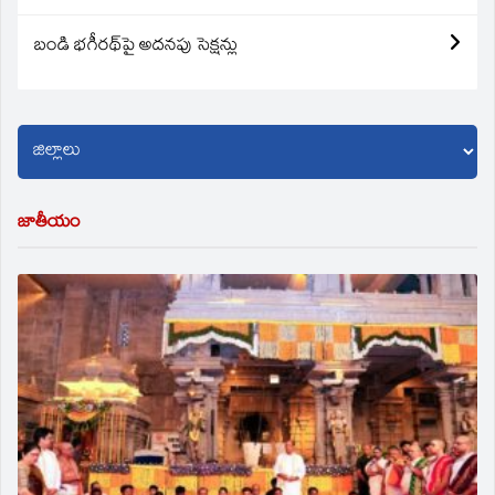
బండి భగీరథ్‌పై అదనపు సెక్షన్లు
జాతీయం