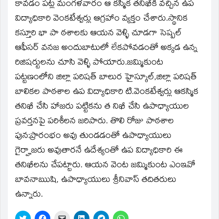
window)
కావడం పట్ల మంగళవారం ఆ కస్మిక తనిఖీకి వచ్చిన ఉప
విద్యాధికారి వెంకటేశ్వర్లు ఆగ్రహాం వ్యక్తం చేశారు.స్థానిక
కస్తూరి భా పా ఠశాలకు ఆయన వెళ్ళి చూడగా సెష్పల్‌
ఆఫీసర్‌ వనజ అందుబాటులో లేకపోవడంతో అక్కడ ఉన్న
రిజిషర్టులను చూసి వెళ్ళి పోయారు.జమ్మికుంట
పట్టణంలోని జిల్లా పరిషత్‌ బాలుర హైస్కూల్‌,జిల్లా పరిషత్‌
బాలికల పాఠశాల ఉప విద్యాధికారి టి.వెంకటేశ్వర్లు ఆకస్మిక
తనిఖీ చేసి హాజరు పట్టికను త నిఖీ చేసి ఉపాధ్యాయుల
ప్రవర్తనపై పరిశీలన జరిపారు. తొలి రోజు పాఠశాల
పున:ప్రారంభం అవు తుండడంతో ఉపాధ్యాయులు
గైర్హాజరు అవుతారనే ఉదేశ్యంతో ఉప విద్యాధికారి ఈ
తనిఖీలను చేపట్టారు. ఆయన వెంట జమ్మికుంట ఎంఇవో
బావనాఋషి, ఉపాధ్యాయులు శ్రీనివాస్‌ తదితరులు
ఉన్నారు.
Click
Click
Click
Click
Click
Click