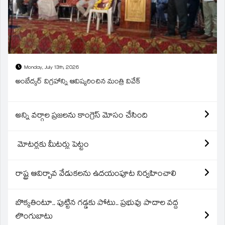
Monday, July 13th, 2026
అంబేద్కర్ విగ్రహాన్ని ఆవిష్కరించిన మంత్రి వివేక్
అన్ని వర్గాల ప్రజలను కాంగ్రెస్ మోసం చేసింది
మోటర్లకు మీటర్లు పెట్టం
రాష్ట్ర ఆవిర్బావ వేడుకలను ఉదయంపూట నిర్వహించాలి
బొక్కతింటూ.. పుట్టిన గడ్డకు పోటు.. ప్రభువు పాదాల వద్ద
లొంగుబాటు