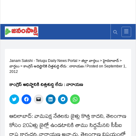
Janam Sakshi - Telugu Daily News Portal
>
జిల్లా వార్తలు
>
హైదరాబాద్
>
వార్తలు
>
కాంగ్రెస్‌ అధిష్టానికి చిత్తశుద్ది లేదు : నారాయణ
/
Posted on
September 1,
2012
కాంగ్రెస్‌ అధిష్టానికి చిత్తశుద్ది లేదు : నారాయణ
Click
Click
Click
Click
Click
Click
to
to
to
to
to
to
share
share
email
share
share
share
on
on
a
on
on
on
Twitter
Facebook
link
LinkedIn
Telegram
WhatsApp
ఆదిలాబాద్‌: వామపక్ష నేతలకు జైళ్లు కొత్త కాదని, తెలంగాణ
(Opens
(Opens
to
(Opens
(Opens
(Opens
in
in
a
in
in
in
కోసం 20ఏళ్లు జైల్లో ఉండటానికి తాము సిద్దమేనని సీపీఐ
new
new
friend
new
new
new
window)
window)
(Opens
window)
window)
window)
రాష్ట్ర కార్యదర్శి నారాయణ అన్నారు. తెలంగాణ విషయంలో
in