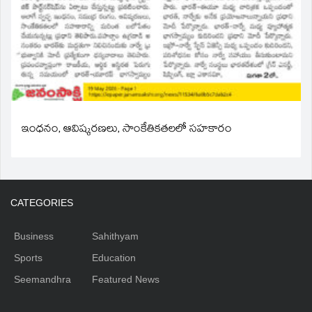
ఇంధనం, ఆవిష్కరణలు, సాంకేతికతలలో సహకారం
CATEGORIES
Business
Sahithyam
Sports
Education
Seemandhra
Featured News