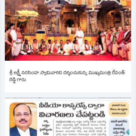
శ్రీ లక్ష్మీ నరసింహ స్వామివారిని దర్శించుకున్న ముఖ్యమంత్రి రేవంత్
రెడ్డి గారు