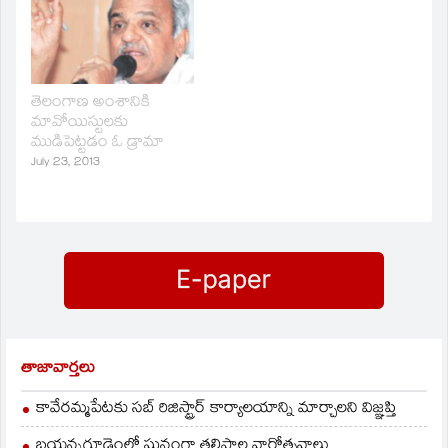
తెలంగాణ అంశానికి
మావోయిస్టులకు
ముడిపెట్టడం ఓ డ్రామా
July 23, 2013
తాజావార్తలు
కావేరమ్మపేటకు సబ్ రిజిస్ట్రార్ కార్యాలయాన్ని మార్చాలని విజ్ఞప్తి
బయన్నగూడెంలో ఘనంగా తల్లిపాల వారోత్సవాలు