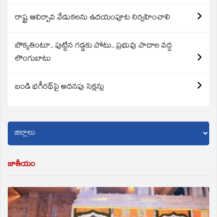
రాష్ట్ర ఆవిర్బావ వేడుకలను ఉదయంపూట నిర్వహించాలి
బొక్కతింటూ.. పుట్టిన గడ్డకు పోటు.. ప్రభువు పాదాల వద్ద
లొంగుబాటు
బండి భగీరథ్‌పై అదనపు సెక్షన్లు
జాతీయం