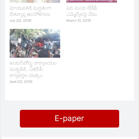
మాయవతికి మద్ధతుగా
పది మంది టీడీపీ
దేశవ్యాప్త ఆందోళనలు
ఎమ్మెల్యేలపై వేటు
July 22, 2016
March 10, 2015
ఇంటర్‌బోర్డు కార్యాలయం
ముట్టడికి.. ఏబీవీపీ
కార్యకర్తల యత్నం
April 22, 2019