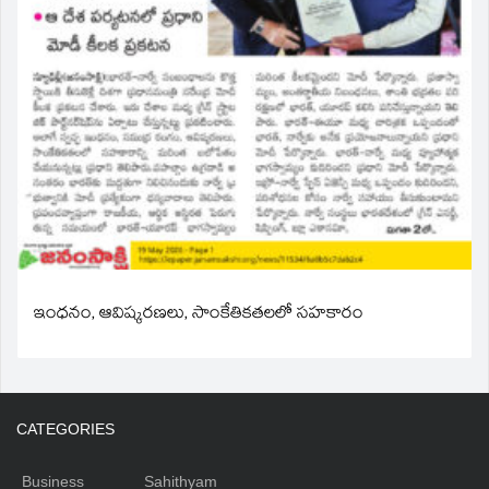
ఇంధనం, ఆవిష్కరణలు, సాంకేతికతలలో సహకారం
CATEGORIES
Business
Sahithyam