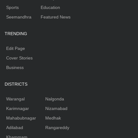
Sports
Education
Seemandhra
Featured News
TRENDING
Edit Page
Cover Stories
Business
DISTRICTS
Warangal
Nalgonda
Karimnagar
Nizamabad
Mahabubnagar
Medhak
Adilabad
Rangareddy
Khammam