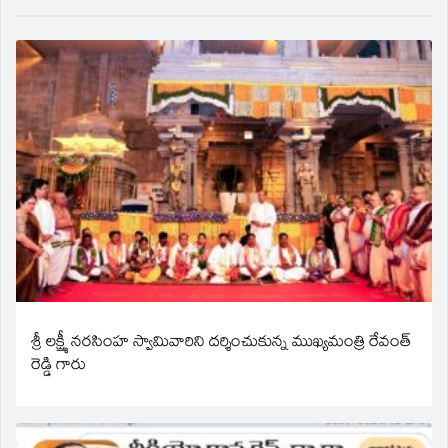
శ్రీ లక్ష్మీ నరసింహ స్వామివారిని దర్శించుకున్న ముఖ్యమంత్రి రేవంత్
రెడ్డి గారు