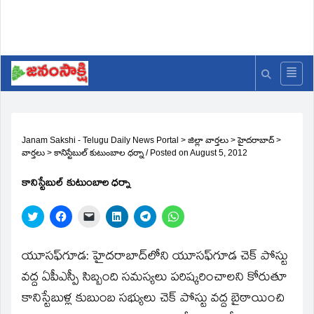
Janam Sakshi - Telugu Daily News Portal
>
జిల్లా వార్తలు
>
హైదరాబాద్
>
వార్తలు
>
కానిస్టేబుల్‌ కుటుంబాల ధర్నా
/
Posted on
August 5, 2012
కానిస్టేబుల్‌ కుటుంబాల ధర్నా
Click
Click
Click
Click
Click
Click
to
to
to
to
to
to
share
share
email
share
share
share
on
on
a
on
on
on
Twitter
Facebook
link
LinkedIn
Telegram
WhatsApp
యూసఫ్‌గూడ: హైదరాబాద్‌లోని యూసఫ్‌గూడ చెక్‌ పోస్టు
(Opens
(Opens
to
(Opens
(Opens
(Opens
in
in
a
in
in
in
వద్ద ఏపీఎస్పీ సిబ్బంది సమస్యలు పరిష్కరించాలని కోరుతూ
new
new
friend
new
new
new
window)
window)
(Opens
window)
window)
window)
కానిస్టేబుళ్ల కుబుంబ సభ్యులు చెక్‌ పోస్టు వద్ద బైఠాయించి
in
new