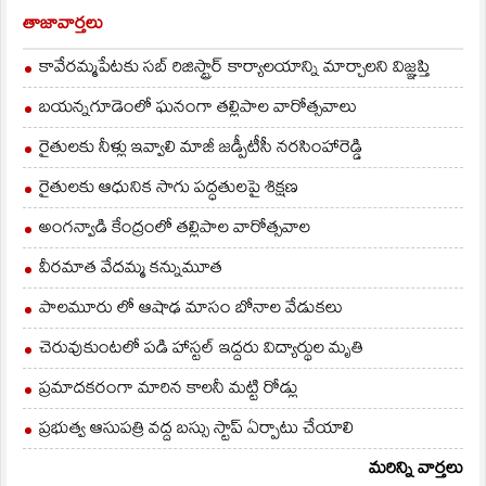
తాజావార్తలు
కావేరమ్మపేటకు సబ్ రిజిస్ట్రార్ కార్యాలయాన్ని మార్చాలని విజ్ఞప్తి
బయన్నగూడెంలో ఘనంగా తల్లిపాల వారోత్సవాలు
రైతులకు నీళ్లు ఇవ్వాలి మాజీ జడ్పీటీసీ నరసింహారెడ్డి
రైతులకు ఆధునిక సాగు పద్ధతులపై శిక్షణ
అంగన్వాడి కేంద్రంలో తల్లిపాల వారోత్సవాల
వీరమాత వేదమ్మ కన్నుమూత
పాలమూరు లో ఆషాఢ మాసం బోనాల వేడుకలు
చెరువుకుంటలో పడి హాస్టల్ ఇద్దరు విద్యార్థుల మృతి
ప్రమాదకరంగా మారిన కాలనీ మట్టి రోడ్లు
ప్రభుత్వ ఆసుపత్రి వద్ద బస్సు స్టాప్ ఏర్పాటు చేయాలి
మరిన్ని వార్తలు