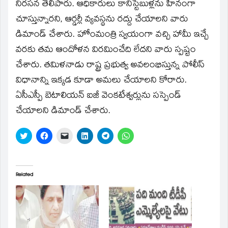
window)
నిరసన తెలిపారు. ఆధికారులు కానిస్టేబుళ్లను హీనంగా
చూస్తున్నారని, ఆర్డర్లీ వ్యవస్థను రద్దు చేయాలని వారు
డిమాండ్‌ చేశారు. హోంమంత్రి స్వయంగా వచ్చి హామీ ఇచ్చే
వరకు తమ ఆందోళన విరమించేది లేదని వారు స్పష్టం
చేశారు. తమిళనాడు రాష్ట్ర ప్రభుత్వ అవలంభిస్తున్న పోలీస్‌
విధానాన్ని ఇక్కడ కూడా అమలు చేయాలని కోరారు.
ఏసీఎస్పీ బెటాలియన్‌ ఐజీ వెంకటేశ్వర్లును సస్పెండ్‌
చేయాలని డిమాండ్‌ చేశారు.
Click
Click
Click
Click
Click
Click
to
to
to
to
to
to
share
share
email
share
share
share
on
on
a
on
on
on
Twitter
Facebook
link
LinkedIn
Telegram
WhatsApp
(Opens
(Opens
to
(Opens
(Opens
(Opens
in
in
a
in
in
in
Related
new
new
friend
new
new
new
window)
window)
(Opens
window)
window)
window)
in
new
window)