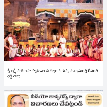
శ్రీ లక్ష్మీ నరసింహ స్వామివారిని దర్శించుకున్న ముఖ్యమంత్రి రేవంత్
రెడ్డి గారు