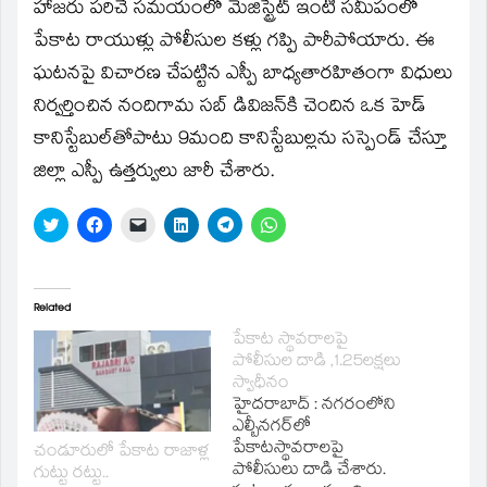
window)
హాజరు పరిచే సమయంలో మెజిస్ట్రేట్‌ ఇంటి సమీపంలో
పేకాట రాయుళ్లు పోలీసుల కళ్లు గప్పి పారీపోయారు. ఈ
ఘటనపై విచారణ చేపట్టిన ఎస్పీ బాధ్యతారహితంగా విధులు
నిర్వర్తించిన నందిగామ సబ్‌ డివిజన్‌కి చెందిన ఒక హెడ్‌
కానిస్టేబుల్‌తోపాటు 9మంది కానిస్టేబుల్లను సస్పెండ్‌ చేస్తూ
జిల్లా ఎస్పీ ఉత్తర్వులు జారీ చేశారు.
Click
Click
Click
Click
Click
Click
to
to
to
to
to
to
share
share
email
share
share
share
on
on
a
on
on
on
Twitter
Facebook
link
LinkedIn
Telegram
WhatsApp
(Opens
(Opens
to
(Opens
(Opens
(Opens
in
in
a
in
in
in
Related
new
new
friend
new
new
new
window)
window)
(Opens
window)
window)
window)
పేకాట స్థావరాలపై
in
పోలీసుల దాడి ,1.25లక్షలు
new
window)
స్వాధీనం
హైదరాబాద్‌ : నగరంలోని
ఎల్బీనగర్‌లో
పేకాటస్థావరాలపై
చండూరులో పేకాట రాజాళ్ల
పోలీసులు దాడి చేశారు.
గుట్టు రట్టు..