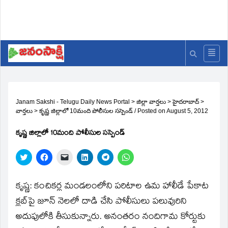
Janam Sakshi - Telugu Daily News Portal
>
జిల్లా వార్తలు
>
హైదరాబాద్
>
వార్తలు
>
కృష్ణ జిల్లాలో 10మంది పోలీసుల సస్పెండ్‌
/
Posted on
August 5, 2012
కృష్ణ జిల్లాలో 10మంది పోలీసుల సస్పెండ్‌
Click
Click
Click
Click
Click
Click
to
to
to
to
to
to
share
share
email
share
share
share
on
on
a
on
on
on
Twitter
Facebook
link
LinkedIn
Telegram
WhatsApp
కృష్ణ: కంచికర్ల మండలంలోని పరిటాల ఉమ హాలీడే పేకాట
(Opens
(Opens
to
(Opens
(Opens
(Opens
in
in
a
in
in
in
క్లబ్‌పై జూన్‌ నెలలో దాడి చేసి పోలీసులు పలువురిని
new
new
friend
new
new
new
window)
window)
(Opens
window)
window)
window)
అదుపులోకి తీసుకున్నారు. అనంతరం నందిగామ కోర్టుకు
in
new