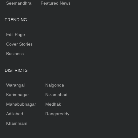
Seemandhra
Featured News
TRENDING
Edit Page
Cover Stories
Business
DISTRICTS
Warangal
Nalgonda
Karimnagar
Nizamabad
Mahabubnagar
Medhak
Adilabad
Rangareddy
Khammam