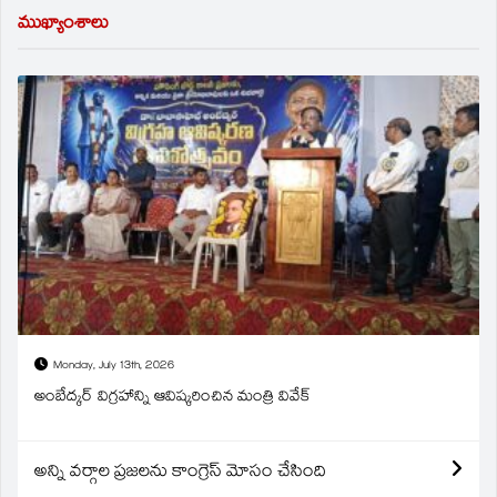
ముఖ్యాంశాలు
Monday, July 13th, 2026
అంబేద్కర్ విగ్రహాన్ని ఆవిష్కరించిన మంత్రి వివేక్
అన్ని వర్గాల ప్రజలను కాంగ్రెస్ మోసం చేసింది