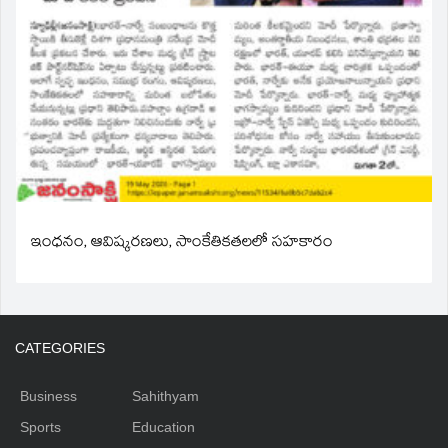
ఇంధనం, ఆవిష్కరణలు, సాంకేతికతలలో సహకారం
CATEGORIES
Business
Sahithyam
Sports
Education