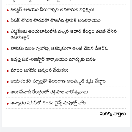
కలెక్టర్ ఆశయం నీరుగార్చిన అధికారుల నిర్లక్ష్యం!
దీపక్ చౌదరి చొరవతో తొలగిన ట్రాఫిక్‌ అంతరాయం
ఎట్టకేలకు అందుబాటులోకి వచ్చిన ఆధార్ కేంద్రం తనిఖీ చేసిన
తహసీల్దార్
బాలికల వసతి గృహాన్ని ఆకస్మికంగా తనిఖీ చేసిన డీఆర్ఓ
జడ్చర్ల సబ్-రిజిస్ట్రార్ కార్యాలయం మార్పుకు వినతి
మారం జగదీష్ జన్మదిన వేడుకలు
జయశంకర్ స్ఫూర్తితో తెలంగాణ అభివృద్ధికి కృషి చేద్దాం
అంగన్‌వాడీ కేంద్రంలో తల్లిపాల వారోత్సవాలు
అన్నారం షరీఫ్‌లో రెండు వైన్స్ షాపుల్లో చోరీ..
మరిన్ని వార్తలు