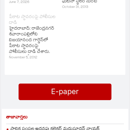
ఘటనా స్థలం నుంచి
June 7, 2026
మూడు కార్లు , 10
October 31, 2013
సెల్‌పోన్లు, రూ.1.25 లక్షలు
పేకాట స్థావరంపై పోలీసుల
నగదును స్వాధీనం
దాడి
చేసుకున్నారు. తొమ్మిది
హైదరాబాద్‌: రాజేంద్రనగర్‌
మంది పేకాటరాయుళ్లను
శివారాంపల్లిలోని
పోలీసులు అరెస్టు చేశారు.
విజయానంద గార్డెన్‌లో
పేకాట స్థావరంపై
పోలీసులు దాడి చేశారు.
ఏడుగురు పేకటరాయుళ్లను
November 5, 2012
అదుపులోకి తీసుకుని వారి
నుంచి రూ.81 వేలు
స్వాధీనం చేసుకున్నారు.
తాజావార్తలు
స్థానిక సంస్థల అదనపు కలెక్టర్ మధుసూదన్ నాయక్