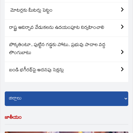
మోటర్లకు మీటర్లు పెట్టం
రాష్ట్ర ఆవిర్బావ వేడుకలను ఉదయంపూట నిర్వహించాలి
బొక్కతింటూ.. పుట్టిన గడ్డకు పోటు.. ప్రభువు పాదాల వద్ద
లొంగుబాటు
బండి భగీరథ్‌పై అదనపు సెక్షన్లు
జాతీయం