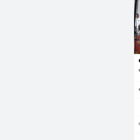
ులు బహిష్కరించి
పోలీసులు ఆయన్ను ఈ ఉదయం
పుతున్న న్యాయవాదులు
అరెస్టు చేశారు. పోలీస్‌ స్టేషన్‌లో
ోర్టు హాలులోకి చొచ్చుకు
విచారణ అనంరతరం కోర్టులో
ు, బల్లలు…
హాజరు పర్చారు.