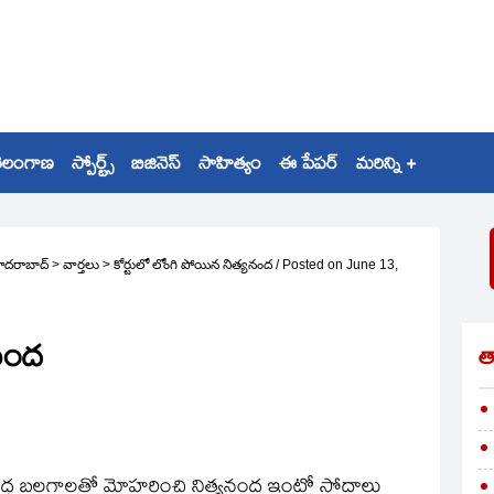
ెలంగాణ
స్పోర్ట్స్
బిజినెస్
సాహిత్యం
ఈ పేపర్
మరిన్ని +
ైదరాబాద్
>
వార్తలు
>
కోర్టులో లోంగి పోయిన నిత్యనంద
/
Posted on
June 13,
యనంద
త
వద్ద బలగాలతో మోహరించి నిత్యనంద ఇంట్లో సోదాలు