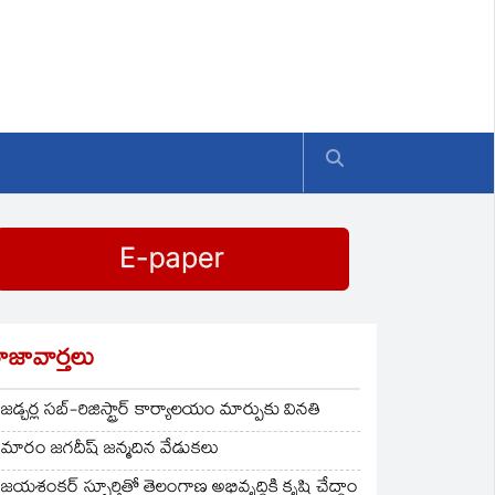
ాజావార్తలు
జడ్చర్ల సబ్-రిజిస్ట్రార్ కార్యాలయం మార్పుకు వినతి
మారం జగదీష్ జన్మదిన వేడుకలు
జయశంకర్ స్ఫూర్తితో తెలంగాణ అభివృద్ధికి కృషి చేద్దాం