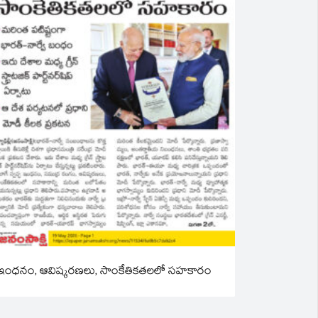
ఇంధనం, ఆవిష్కరణలు, సాంకేతికతలలో సహకారం