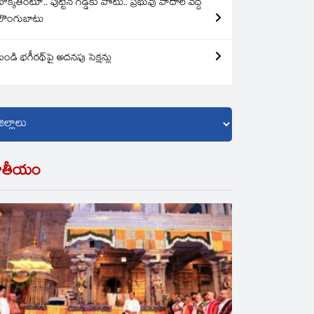
బొక్కతింటూ.. పుట్టిన గడ్డకు పోటు.. ప్రభువు పాదాల వద్ద
లొంగుబాటు
బండి భగీరథ్‌పై అదనపు సెక్షన్లు
ాతీయం