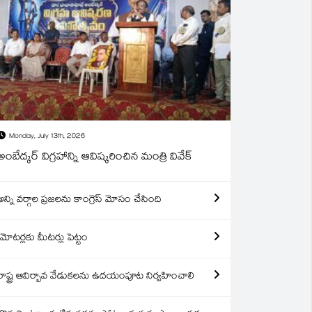
Monday, July 13th, 2026
అంబేద్కర్ విగ్రహాన్ని ఆవిష్కరించిన మంత్రి వివేక్
అన్ని వర్గాల ప్రజలను కాంగ్రెస్ మోసం చేసింది
మోటర్లకు మీటర్లు పెట్టం
రాష్ట్ర ఆవిర్బావ వేడుకలను ఉదయంపూట నిర్వహించాలి