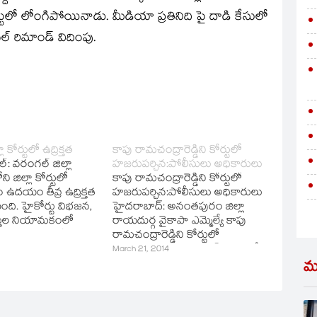
ర్టులో లోంగిపోయినాడు. మీడియా ప్రతినిది పై దాడి కేసులో
‌ రిమాండ్‌ విదింపు.
 కోర్టులో ఉద్రిక్తత
కాపు రామచంద్రారెడ్డిని కోర్టులో
‌: వరంగల్‌ జిల్లా
హజరుపర్చిన:పోలీసులు అధికారులు
 జిల్లా కోర్టులో
కాపు రామచంద్రారెడ్డిని కోర్టులో
దయం తీవ్ర ఉద్రిక్తత
హజరుపర్చిన:పోలీసులు అధికారులు
ంది. హైకోర్టు విభజన,
హైదరాబాద్‌: అనంతపురం జిల్లా
తుల నియామకంలో
రాయదుర్గ వైకాపా ఎమ్మెల్యే కాపు
అన్యాయం జరిగిందని
రామచంద్రారెడ్డిని కోర్టులో
త కొన్ని రోజులుగా
హాజరుపర్చారు. మున్సిపల్‌ ఎన్నికల్లో
March 21, 2014
ప్తంగా అన్ని కోర్టుల
ఓటర్లను ప్రలోభపెట్టేందుకు
మ
వాదులు ఆందోళన
గడియారాలు, కుక్కర్లు, చీరలు,
ున్నారు. ఈ ఆందోళనలో
పంపిణీ చేసేందుకు రామచంద్రారెడ్డి
ళవారం జిల్లా
ప్రయత్నించారన్న ఆరోపణలపై