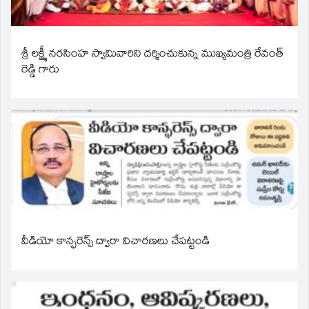
శ్రీ లక్ష్మీ నరసింహ స్వామివారిని దర్శించుకున్న ముఖ్యమంత్రి రేవంత్
రెడ్డి గారు
వీడియో కాన్ఫరెన్స్ ద్వారా విచారణలు చేపట్టండి