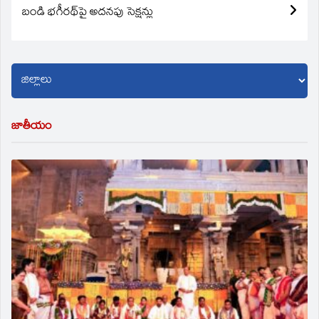
బండి భగీరథ్‌పై అదనపు సెక్షన్లు
జాతీయం