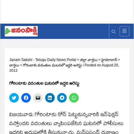
Janam Sakshi - Telugu Daily News Portal
>
జిల్లా వార్తలు
>
హైదరాబాద్
>
వార్తలు
>
గోరింటాకు వదంతుల ఘటనలో ఇద్దరి అరెస్టు
/
Posted on
August 20,
2012
గోరింటాకు వదంతుల ఘటనలో ఇద్దరి అరెస్టు
Click
Click
Click
Click
Click
Click
to
to
to
to
to
to
share
share
email
share
share
share
on
on
a
on
on
on
Twitter
Facebook
link
LinkedIn
Telegram
WhatsApp
విజయవాడ: గోరింటాకు కోన్‌ పెట్టుకున్నవారికి ఇన్‌ఫెక్షన్‌
(Opens
(Opens
to
(Opens
(Opens
(Opens
in
in
a
in
in
in
వస్తోందని వదంతులు వ్యాపింపజేసిన ఘటనలో పోలీసులు
new
new
friend
new
new
new
window)
window)
(Opens
window)
window)
window)
ఇద్దరిని అదుపులోకి తీసుకున్నారు. మన్‌పసంద్‌ దుకాణం
in