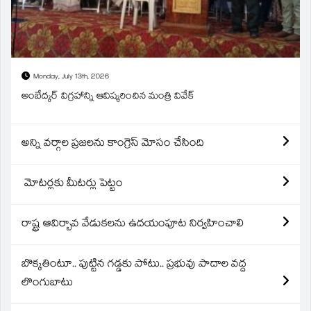
Monday, July 13th, 2026
అంబేద్కర్ విగ్రహాన్ని ఆవిష్కరించిన మంత్రి వివేక్
అన్ని వర్గాల ప్రజలను కాంగ్రెస్ మోసం చేసింది
మోటర్లకు మీటర్లు పెట్టం
రాష్ట్ర ఆవిర్బావ వేడుకలను ఉదయంపూట నిర్వహించాలి
బొక్కతింటూ.. పుట్టిన గడ్డకు పోటు.. ప్రభువు పాదాల వద్ద
లొంగుబాటు