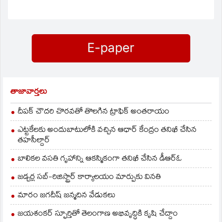
తాజావార్తలు
దీపక్ చౌదరి చొరవతో తొలగిన ట్రాఫిక్‌ అంతరాయం
ఎట్టకేలకు అందుబాటులోకి వచ్చిన ఆధార్ కేంద్రం తనిఖీ చేసిన
తహసీల్దార్
బాలికల వసతి గృహాన్ని ఆకస్మికంగా తనిఖీ చేసిన డీఆర్ఓ
జడ్చర్ల సబ్-రిజిస్ట్రార్ కార్యాలయం మార్పుకు వినతి
మారం జగదీష్ జన్మదిన వేడుకలు
జయశంకర్ స్ఫూర్తితో తెలంగాణ అభివృద్ధికి కృషి చేద్దాం