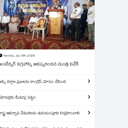
Monday, July 13th, 2026
అంబేద్కర్ విగ్రహాన్ని ఆవిష్కరించిన మంత్రి వివేక్
అన్ని వర్గాల ప్రజలను కాంగ్రెస్ మోసం చేసింది
మోటర్లకు మీటర్లు పెట్టం
రాష్ట్ర ఆవిర్బావ వేడుకలను ఉదయంపూట నిర్వహించాలి