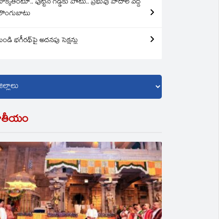
బొక్కతింటూ.. పుట్టిన గడ్డకు పోటు.. ప్రభువు పాదాల వద్ద
లొంగుబాటు
బండి భగీరథ్‌పై అదనపు సెక్షన్లు
ాతీయం