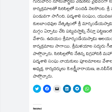
గురువారం నూలుపౌర్ణమి వేడుకలు వైభవంగా
new
new
friend
new
new
new
window)
window)
(Opens
window)
window)
window)
in
కార్యక్రమాలతో సిరిసిల్లలో సందడి నెలకొంది. శ్
new
window)
పండువగా సాగింది. పద్మశాలి సంఘం, యువజన 
కులబాంధవుల నేతృత్వంలో శ్రీ మార్కండేయస్వా
మగ్గం ఏర్పాటు చేసి పట్టువస్త్రాల్ని నేస్తూ పట్
వేశారు. ఉదయం శ్రీమార్కండేయస్వామి ఆలయం
కార్యక్రమాలు సాగాయి. శ్రీమళయాల సద్గురు గీతా
పాల్గొన్నారు. సిరిసిల్లలోని నేతన్న విగ్రహానికి మహ
పద్మశాలి సంఘ నాయకులు పూలమాలలు వేశాలు వ
అధ్యక్ష, కార్యదర్శులు కె.లక్ష్మీనారాయణ, బి.నవ
పాల్గొన్నారు.
Click
Click
Click
Click
Click
Click
to
to
to
to
to
to
share
share
email
share
share
share
on
on
a
on
on
on
Twitter
Facebook
link
LinkedIn
Telegram
WhatsApp
(Opens
(Opens
to
(Opens
(Opens
(Opens
in
in
a
in
in
in
Related
new
new
friend
new
new
new