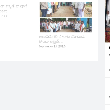
 లక్ష్మణ్ బాపూజీ
ుకలు
, 2022
అలుపెరుగని పోరాట యోధుడు
కొండా లక్ష్మణ్…
September 21, 2023