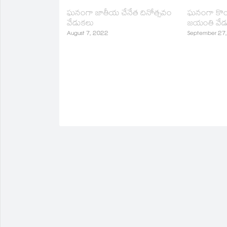
window)
window)
(Opens
window)
window)
window)
in
ఘనంగా జాతీయ చేనేత దినోత్సవం
ఘనంగా కొండా
new
వేడుకలు
జయంతి వేడ
window)
August 7, 2022
September 27