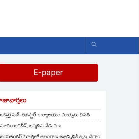
ాజావార్తలు
జడ్చర్ల సబ్-రిజిస్ట్రార్ కార్యాలయం మార్పుకు వినతి
మారం జగదీష్ జన్మదిన వేడుకలు
జయశంకర్ స్ఫూర్తితో తెలంగాణ అభివృద్ధికి కృషి చేద్దాం