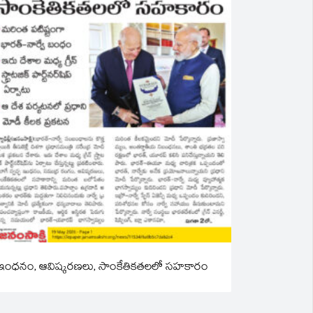
ఇంధనం, ఆవిష్కరణలు, సాంకేతికతలలో సహకారం