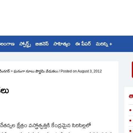
ెలంగాణ
స్పోర్ట్స్
బిజినెస్
సాహిత్యం
ఈ పేపర్
మరిన్ని +
రీంనగర్
>
ఘనంగా నూలు పౌర్ణమి వేడుకలు
/
Posted on
August 3, 2012
కలు
త
న్నల క్షేత్రం వస్త్రోత్పత్తికి కేంద్రమైన సిరిసిల్లలో