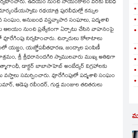
 నిర్వహించారు. ఉదయం నుంచి సాయంకాలం వరకు వివిధ
రీ మార్కండేయస్వామి రథయాత్ర పురవీధుల్లో కన్నుల
సంఘం, అనుబంధ వస్త్రవ్యాపార సంఘాలు, పద్మశాలి
మి ఆలయం నుంచి ప్రత్యేకంగా ఏర్పాటు చేసిన వాహనంపై
టణంలో వూరేగింపు నిర్వహించారు. చిన్నారులు కోలాటాలు
లో యజ్ఞం, యజ్ఞోపవీతధారణ, జంద్యాల పంపిణీ
శ్రమం, శ్రీ శ్రీధరానందగిరి స్వాములవారు ముఖ్య అతిథిగా
ాత్మాగాంధీ, డాక్టర్‌ బాబాసాహెబ్‌ అంబేద్కర్‌ విగ్రహాలకు
స్త్రాలు సమర్పించారు. వూరేగింపులో పద్మశాలి సంఘం
ీన్‌కుమార్‌, ఆడెపు రవీందర్‌, గుడ్ల మంజుల తదితరులు
మ