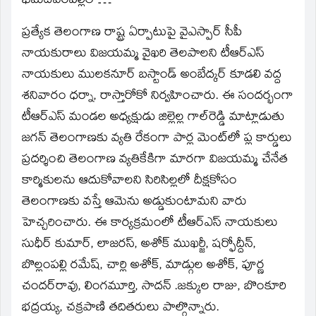
భీమదేవరపల్లిలో…
ప్రత్యేక తెలంగాణ రాష్ట్ర ఏర్పాటుపై వైఎస్పార్‌ సీపీ
నాయకురాలు విజయమ్మ వైఖరి తెలపాలని టీఆర్‌ఎస్‌
నాయకులు ములకనూర్‌ బస్టాండ్‌ అంబేద్కర్‌ కూడలి వద్ద
శనివారం ధర్నా, రాస్తారోకో నిర్వహించారు. ఈ సందర్భంగా
టీఆర్‌ఎస్‌ మండల అధ్యక్షుడు జిల్లెల్ల గాల్‌రెడ్డి మాట్లాడుతు
జగన్‌ తెలంగాణకు వ్యతి రేకంగా పార్ల మెంట్‌లో ప్ల కార్డులు
ప్రదర్శించి తెలంగాణ వ్యతికేకిగా మారగా విజయమ్మ చేనేత
కార్మికులను ఆదుకోవాలని సిరిసిల్లలో దీక్షకోసం
తెలంగాణకు వస్తే ఆమెను అడ్డుకుంటామని వారు
హెచ్చరించారు. ఈ కార్యక్రమంలో టీఆర్‌ఎస్‌ నాయకులు
సుధీర్‌ కుమార్‌, లాజరస్‌, అశోక్‌ ముఖర్జీ, షర్ఫోద్దీన్‌,
బొల్లంపల్లి రమేష్‌, చార్లి అశోక్‌, మాడ్గుల అశోక్‌, పూర్ణ
చందర్‌రావు, లింగమూర్తి, సాదన్‌ .జక్కుల రాజు, బొంకూరి
భద్రయ్య, చక్రపాణి తదితరులు పాల్గొన్నారు.