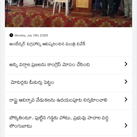
Monday, July 13th, 2026
అంబేద్కర్ విగ్రహాన్ని ఆవిష్కరించిన మంత్రి వివేక్
అన్ని వర్గాల ప్రజలను కాంగ్రెస్ మోసం చేసింది
మోటర్లకు మీటర్లు పెట్టం
రాష్ట్ర ఆవిర్బావ వేడుకలను ఉదయంపూట నిర్వహించాలి
బొక్కతింటూ.. పుట్టిన గడ్డకు పోటు.. ప్రభువు పాదాల వద్ద
లొంగుబాటు