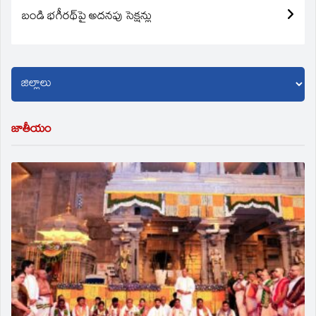
బండి భగీరథ్‌పై అదనపు సెక్షన్లు
జాతీయం