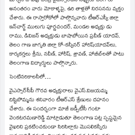
మార్చిన పాపపు చరిత్ర వైఎస్సార్‌దని నిప్పులు చెరిగారు
అనంతరం వారు మోకాళ్ళపై, ఉరి తాళ్లతో నిరసనను వ్యక్తం
చేశారు. ఈ రాస్తారోకోలో పాల్గొన్నవారు టీఆర్‌ఎస్వీ జిల్లా
ఇన్‌చార్జ్‌ ములుగు పూర్ణచందర్‌, మండల అధ్యక్షు డు
రాము, డివిజన్‌ అధ్యక్షుడు బాషాబోయిన ప్రవీణ్‌ యాదవ్‌,
తెలం గాణ జాగృతి జిల్లా కో-కన్వీనర్‌ హారిష్‌యాదవ్‌లు,
కార్యకర్తలు శ్రీను, నవీణ్‌, హారీష్‌, శ్రావణ్‌, హాబీబ్‌లతో పాటు
తెలంగాణ విద్యార్థులు పాల్గొన్నారు.
సెంటినరికాలనీలో…
వైఎస్సార్‌సీపీ గౌరవ అధ్యక్షురాలు వైఎస్‌.విజయమ్మ
దిష్టిబొమ్మను శనివారం టీఆర్‌ఎస్‌ శ్రేణులు దహనం
చేశారు. ఈ సందర్భంగా మాజీ జడ్పీటీసీ గంటా
వెంకటరమణారెడ్డి మాట్లాడుతూ తెలంగాణ పట్ల స్పష్టమైన
వైఖరిని ప్రకటించకుండా సిరిసిల్లాకు మొసలికన్నీరు