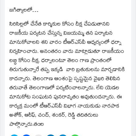
జగిత్యాలలో…
సిరిసిల్లలో చేనేత కార్మికుల కోసం దీక్ష చేపడుతానని
రాజకీయ పర్యటన చేస్తున్న విజయమ్మ తన పర్యాటన
మానుకోవాలని శని వారం టీఆర్‌ఎస్‌వీ ఆధ్వర్యంలో ధర్నా
నిర్వహించారు. అనంతరం వారు మాట్లాడుతూ రాజకీయం
లబ్ధి కోసం దీక్ష, ధర్నాలంటూ తెలం గాణ ప్రాంతంలో
తిరుగుతున్నారే తప్ప ఇక్కడి వారి బ్రతుకులను మార్చడానికి
కాదన్నారు. తెలంగాణ ఆంశంపై స్పష్టమైన వైఖరి తెలిపిన
తరువాతే తెలంగాణలో పర్యటించాలన్నారు. లేని యెడల
మానుకోట సంఘటన పునరావృతం అవుతుందన్నారు. ఈ
కార్యక్ర మంలో టీఆర్‌ఎస్‌వీ విభాగ నాయకుడు నారపాక
అశోక్‌, ఆరీఫ్‌, చంద్‌, శంకర్‌, రెడ్డి తదితరులు
పాల్గొన్నారు.తaల