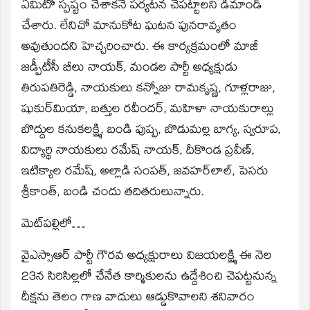
ఏమిటో స్పష్టం చేశాకనే పర్యటన చేపట్టాలని డిమాండ్‌
చేశారు. లేనిచో మానుకోట ఘటన పునరావృతం
అవుతుందని హెచ్చరించారు. ఈ కార్యక్రమంలో మాజీ
జడ్పీటీసీ బీలు నాయక్‌, మండల పార్టీ అధ్యక్షుడు
తిరుపతిరెడ్డి, నాయకులు కన్నోజు రామకృష్ణ, గూళ్లరాజు,
షుకుర్‌మియా, బత్తుల రవీందర్‌, మహిళా నాయకురాల్లు
బొద్దుల కనుకలక్ష్మి, బండి పుష్ప, బొడుమల్ల బాగ్య, స్వరూప,
విద్యార్థి నాయకులు రమేష్‌ నాయక్‌, దీకొండ ప్రవీణ్‌,
ఇటిక్యాల రమేష్‌, అల్లాడి సంపత్‌, జవహర్‌లాల్‌, పెసరు
శ్రీకాంత్‌, బండి చందు తదితరులున్నారు.
మెట్‌పల్లిలో…
వైఎస్సాఆర్‌ పార్టీ గౌరవ అధ్యక్షురాలు విజయలక్ష్మి ఈ నెల
23న సిరిసిల్లలో చేనేత కార్మికులను ఉద్దేశించి చెపట్టనున్న
దీక్షను తెలం గాణ వాదులు ఆడ్డుకొవాలని శనివారం