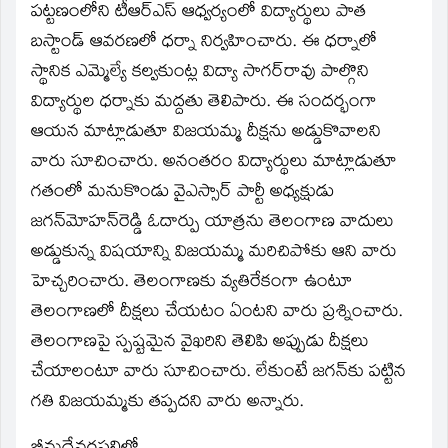
పట్టణంలోని టీఆర్‌ఎస్‌ ఆధ్వర్యంలో విద్యార్థులు పాత
బస్టాండ్‌ ఆవరణలో ధర్నా నిర్వహించారు. ఈ ధర్నాలో
స్థానిక ఎమ్మెల్యే కల్వకుంట్ల విద్యా సాగర్‌రావు పాల్గొని
విద్యార్థుల ధర్నాకు మద్దతు తెలిపారు. ఈ సందర్భంగా
ఆయన మాట్లాడుతూ విజయమ్మ దీక్షను అడ్డుకొవాలని
వారు సూచించారు. అనంతరం విద్యార్థులు మాట్లాడుతూ
గతంలో మనుకొండు వైఎస్సార్‌ పార్టీ అధ్యక్షుడు
జగన్‌మోహన్‌రెడ్డి ఓదార్పు యాత్రను తెలంగాణ వాదులు
అడ్డుకున్న విషయాన్ని విజయమ్మ మరిచిపోకు ఆని వారు
హెచ్చరించారు. తెలంగాణకు వ్యతిరేకంగా ఉంటూ
తెలంగాణలో దీక్షలు చేయటం ఏంటని వారు ప్రశ్నించారు.
తెలంగాణపై స్పష్టమైన వైఖరిని తెలిపి అప్పుడు దీక్షలు
చేయాలంటూ వారు సూచించారు. లేకుంటే జగన్‌కు పట్టిన
గతి విజయమ్మకు తప్పదని వారు అన్నారు.