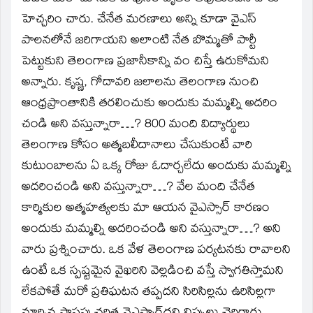
హెచ్చరిం చారు. చేనేత మరణాలు అన్ని కూడా వైఎస్‌
పాలనలోనే జరిగాయని అలాంటి నేత బొమ్మతో పార్టీ
పెట్టుకుని తెలంగాణ ప్రజానీకాన్ని వం చిస్తే ఉరుకోమని
అన్నారు. కృష్ణ, గోదావరి జలాలను తెలంగాణ నుంచి
ఆంధ్రప్రాంతానికి తరలించుకు అందుకు మమ్మల్ని అదరిం
చండి అని వస్తున్నారా…? 800 మంది విద్యార్థులు
తెలంగాణ కోసం అత్మబలీదానాలు చేసుకుంటే వారి
కుటుంబాలను ఏ ఒక్క రోజు ఓదార్చలేదు అందుకు మమ్మల్ని
అదరించండి అని వస్తున్నారా…? వేల మంది చేనేత
కార్మికుల అత్మహత్యలకు మా ఆయన వైఎస్సార్‌ కారణం
అందుకు మమ్మల్ని అదరించండి అని వస్తున్నారా…? అని
వారు ప్రశ్నించారు. ఒక వేళ తెలంగాణ పర్యటనకు రావాలని
ఉంటే ఒక స్పష్టమైన వైఖరిని వెల్లడించి వస్తే స్వాగతిస్తామని
లేకపోతే మరో ప్రతిఘటన తప్పదని సిరిసిల్లను ఉరిసిల్లగా