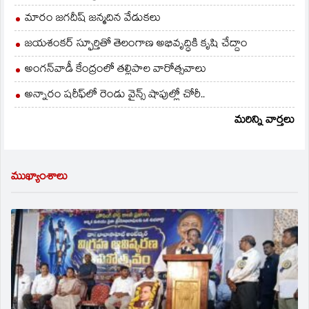
మారం జగదీష్ జన్మదిన వేడుకలు
జయశంకర్ స్ఫూర్తితో తెలంగాణ అభివృద్ధికి కృషి చేద్దాం
అంగన్‌వాడీ కేంద్రంలో తల్లిపాల వారోత్సవాలు
అన్నారం షరీఫ్‌లో రెండు వైన్స్ షాపుల్లో చోరీ..
మరిన్ని వార్తలు
ముఖ్యాంశాలు