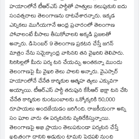
హయాంలోనే టీఆర్‌ఎస్‌ పార్టీతో పొత్తులు కలుపుకుని ఐదు
సంవత్సరాలు తెలంగాణను దాటవేశారన్నారు. ఇక్కడ
ఎన్నికలు ముగియగానే ఆంధ్ర ప్రచారంలో తెలంగాణ
పోవాలంటే వీసాలు తీసుకోవాలని అక్కడి ప్రజలతో
అన్నారు. డిసెంబర్‌ 9 తెలంగాణ ప్రకటన చేస్తే జగన్‌
మాత్రం నేను సమైక్యాంధ్ర వాసినని తన వైఖరిని తెలిపారు.
సిరిసిల్లలో మీరు పర్య టన చేయచ్చు అంతకన్నా ముందు
తెలంగాణపై మీ వైఖరి తెలు పాలని అన్నారు. వైఎస్సార్‌
హయాంలోనే చేనేత కార్మికుల ఆత్మహ త్యలు ఎక్కువగా
అయ్యాయి. టీఆర్‌ఎస్‌ పార్టీ తరుపున కేసీఆర్‌ భిక్షా టన చేసి
చేనేత కార్మికుల కుంటుంబాలకు ఒక్కోక్కరికి 50,000
రూపాయలు అందజేయడం జరిగింది. రాజకీయంగా అన్ని
సం ఘాల వారు ఈ పర్యటనకు వ్యతిరేకిస్తున్నాయి.
తెలంగాణపై అభి ప్రాయం తెలుపకుండా పర్యటన చేస్తే
ఖచ్చితంగా దానిని అడ్డుకుం టామని పెద్దపల్లి నుంచి