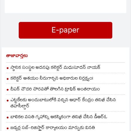
వారు ఈ నిరసనకు దిగారు.
తెలంగాణపై స్పష్టమైన వైఖరి
చెప్పకుండా విజయమ్మ
సిరిసిల్లలో పర్యటించేది
లేదని వారు డిమాండ్‌
చేస్తోన్నారు. ఈనెల 23న
విజయమ్మ సిరిసిల్ల
పర్యటనకు నిర్ణయించిన
విషయం తెలిసిందే.
తాజావార్తలు
స్థానిక సంస్థల అదనపు కలెక్టర్ మధుసూదన్ నాయక్
కలెక్టర్ ఆశయం నీరుగార్చిన అధికారుల నిర్లక్ష్యం!
దీపక్ చౌదరి చొరవతో తొలగిన ట్రాఫిక్‌ అంతరాయం
ఎట్టకేలకు అందుబాటులోకి వచ్చిన ఆధార్ కేంద్రం తనిఖీ చేసిన
తహసీల్దార్
బాలికల వసతి గృహాన్ని ఆకస్మికంగా తనిఖీ చేసిన డీఆర్ఓ
జడ్చర్ల సబ్-రిజిస్ట్రార్ కార్యాలయం మార్పుకు వినతి