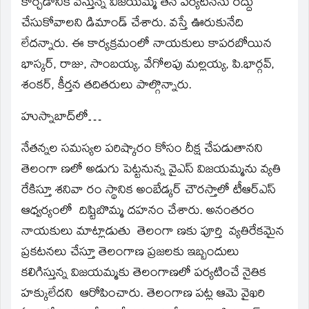
కార్చడానికి వస్తున్న విజయమ్మ తన పర్యటనను రద్దు
చేసుకోవాలని డిమాండ్‌ చేశారు. వస్తే ఊరుకునేది
లేదన్నారు. ఈ కార్యక్రమంలో నాయకులు కాపరబోయిన
భాస్కర్‌, రాజు, సాంబయ్య, వేగోలపు మల్లయ్య, పి.భార్గవ్‌,
శంకర్‌, కీర్తన తదితరులు పాల్గొన్నారు.
హుస్నాబాద్‌లో…
నేతన్నల సమస్యల పరిష్కారం కోసం దీక్ష చేపడుతానని
తెలంగా ణలో అడుగు పెట్టనున్న వైఎస్‌ విజయమ్మను వ్యతి
రేకిస్తూ శనివా రం స్థానిక అంబేడ్కర్‌ చౌరస్తాలో టీఆర్‌ఎస్‌
ఆధ్వర్యంలో దిష్టిబొమ్మ దహనం చేశారు. అనంతరం
నాయకులు మాట్లాడుతు తెలంగా ణకు పూర్తి వ్యతిరేకమైన
ప్రకటనలు చేస్తూ తెలంగాణ ప్రజలకు ఇబ్బందులు
కలిగిస్తున్న విజయమ్మకు తెలంగాణలో పర్యటించే నైతిక
హక్కులేదని ఆరోపించారు. తెలంగాణ పట్ల ఆమె వైఖరి