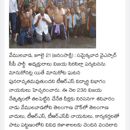
new
window)
వేములవాడ, జూలై 21 (జనంసాక్షి) : సమైక్యవాద వైఎస్సార్‌
సీపీ పార్టీ అధ్యక్షురాలు విజయ సిరిసిల్లా పర్యటనను
మానుకోనట్ల యితే మానుకోట ఘటన
పునరావృతమవుతుందని టీఆర్‌ఎస్‌ విద్యార్థి విభాగం
నాయకులు హెచ్చరించారు. ఈ నెల 23న విజయ
నేతృత్వంలో తలపెట్టిన చేనేత దీక్షకు నిరసనగా శనివారం
నాడు వేములవాడలోని తెలంగాణ చౌక్‌లో తెలంగాణ
వాదులు, టీఆర్‌ఎస్‌, టీఆర్‌ఎస్‌వీ నాయకులు, కార్యకర్తలతో
పాటు పట్టణంలోని వివిధ కళాశాలలకు చెందిన వందలాది