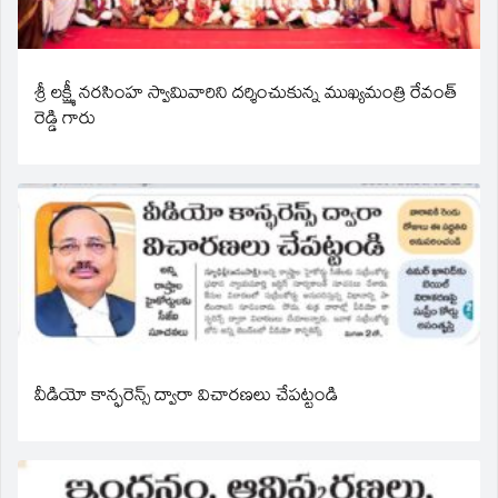
శ్రీ లక్ష్మీ నరసింహ స్వామివారిని దర్శించుకున్న ముఖ్యమంత్రి రేవంత్
రెడ్డి గారు
వీడియో కాన్ఫరెన్స్ ద్వారా విచారణలు చేపట్టండి