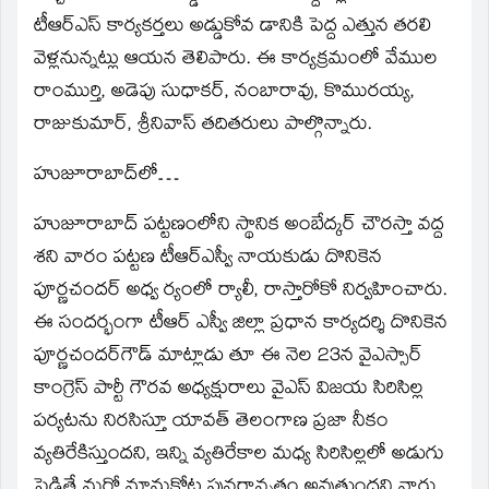
టీఆర్‌ఎస్‌ కార్యకర్తలు అడ్డుకోవ డానికి పెద్ద ఎత్తున తరలి
వెళ్లనున్నట్లు ఆయన తెలిపారు. ఈ కార్యక్రమంలో వేముల
రాంముర్తి, అడెపు సుధాకర్‌, నంబారావు, కొమురయ్య,
రాజుకుమార్‌, శ్రీనివాస్‌ తదితరులు పాల్గొన్నారు.
హుజూరాబాద్‌లో…
హుజూరాబాద్‌ పట్టణంలోని స్థానిక అంబేద్కర్‌ చౌరస్తా వద్ద
శని వారం పట్టణ టీఆర్‌ఎస్వీ నాయకుడు దొనికెన
పూర్ణచందర్‌ అధ్వ ర్యంలో ర్యాలీ, రాస్తారోకో నిర్వహించారు.
ఈ సందర్భంగా టీఆర్‌ ఎస్వీ జిల్లా ప్రధాన కార్యదర్శి దొనికెన
పూర్ణచందర్‌గౌడ్‌ మాట్లాడు తూ ఈ నెల 23న వైఎస్సార్‌
కాంగ్రెస్‌ పార్టీ గౌరవ అధ్యక్షురాలు వైఎస్‌ విజయ సిరిసిల్ల
పర్యటను నిరసిస్తూ యావత్‌ తెలంగాణ ప్రజా నీకం
వ్యతిరేకిస్తుందని, ఇన్ని వ్యతిరేకాల మధ్య సిరిసిల్లలో అడుగు
పెడితే మరో మానుకోట పునరావృతం అవుతుందని వారు