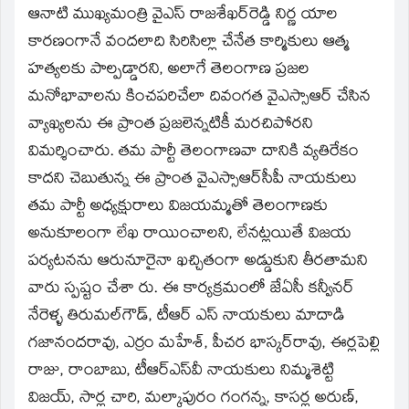
ఆనాటి ముఖ్యమంత్రి వైఎస్‌ రాజశేఖర్‌రెడ్డి నిర్ణ యాల
కారణంగానే వందలాది సిరిసిల్లా చేనేత కార్మికులు ఆత్మ
హత్యలకు పాల్పడ్డారని, అలాగే తెలంగాణ ప్రజల
మనోభావాలను కించపరిచేలా దివంగత వైఎస్సాఆర్‌ చేసిన
వ్యాఖ్యలను ఈ ప్రాంత ప్రజలెన్నటికీ మరచిపోరని
విమర్శించారు. తమ పార్టీ తెలంగాణవా దానికి వ్యతిరేకం
కాదని చెబుతున్న ఈ ప్రాంత వైఎస్సాఆర్‌సీపీ నాయకులు
తమ పార్టీ అధ్యక్షురాలు విజయమ్మతో తెలంగాణకు
అనుకూలంగా లేఖ రాయించాలని, లేనట్లయితే విజయ
పర్యటనను ఆరునూరైనా ఖచ్చితంగా అడ్డుకుని తీరతామని
వారు స్పష్టం చేశా రు. ఈ కార్యక్రమంలో జేఏసీ కన్వీనర్‌
నేరెళ్ళ తిరుమల్‌గౌడ్‌, టీఆర్‌ ఎస్‌ నాయకులు మాదాడి
గజానందరావు, ఎర్రం మహేశ్‌, పీచర భాస్కర్‌రావు, ఈర్లపెల్లి
రాజు, రాంబాబు, టీఆర్‌ఎస్‌వీ నాయకులు నిమ్మశెట్టి
విజయ్‌, సార్ల చారి, మల్కాపురం గంగన్న, కాసర్ల అరుణ్‌,