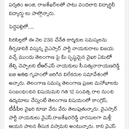
పర్వతం అంజి, రాజశేఖర్‌లతో పాటు వందలాది విద్యార్థినీ
విద్యార్థు లు పాల్గొన్నారు.
పెద్దపల్లిలో…
సిరిసిల్లలో ఈ నెల 23న చేనేత కార్మికుల సమస్యలను
తీర్చడానికి వస్తున్న వైఎస్సార్‌ పార్టీ నాయకురాలు విజయ
వచ్చే ముందు తెలంగాణ పై మీ స్పష్టమైన వైఖరి ఏమిటో
తేల్చి చెప్పాలని టీఆర్‌ఎస్‌ నాయకులు సీ.సత్యనారాయణరెడ్డి
ఐబి అతిథి గృహంలో జరిగిన విలేకరుల సమావేశంలో
అన్నారు. తెలంగాణ సమస్య తెలంగాణ ప్రజల మనోభాలకు
సంబంధించిన విషయమని గత 12 సంవత్స రాల నుంచి
ఉద్యమాలు చేస్తుంటే తెలంగాణ విషయంలో కాంగ్రెస్‌,
టీడీపీల వైఖరి కూడా వేరు వేరు తెలుపుతున్నారు. వైఎస్సార్‌
పార్టీ నాయకులు వైఎస్‌.రాజశేఖరరెడ్డి వారసులగా మళ్లీ
ఆయన పాలన తీసుక వస్తామని అంటున్నారు. కాని వైఎస్‌