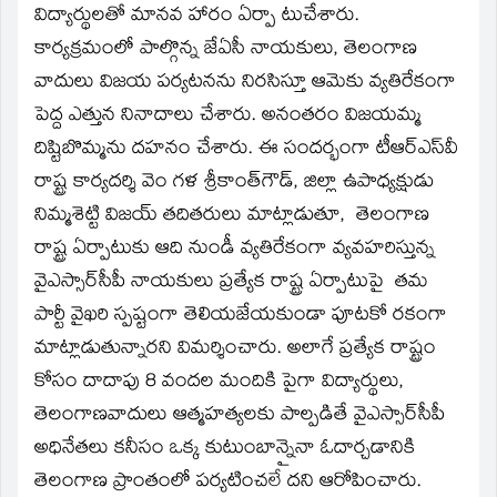
విద్యార్థులతో మానవ హారం ఏర్పా టుచేశారు.
కార్యక్రమంలో పాల్గొన్న జేఏసీ నాయకులు, తెలంగాణ
వాదులు విజయ పర్యటనను నిరసిస్తూ ఆమెకు వ్యతిరేకంగా
పెద్ద ఎత్తున నినాదాలు చేశారు. అనంతరం విజయమ్మ
దిష్టిబొమ్మను దహనం చేశారు. ఈ సందర్భంగా టీఆర్‌ఎస్‌వీ
రాష్ట్ర కార్యదర్శి వెం గళ శ్రీకాంత్‌గౌడ్‌, జిల్లా ఉపాధ్యక్షుడు
నిమ్మశెట్టి విజయ్‌ తదితరులు మాట్లాడుతూ, తెలంగాణ
రాష్ట్ర ఏర్పాటుకు ఆది నుండీ వ్యతిరేకంగా వ్యవహరిస్తున్న
వైఎస్సార్‌సీపీ నాయకులు ప్రత్యేక రాష్ట్ర ఏర్పాటుపై తమ
పార్టీ వైఖరి స్పష్టంగా తెలియజేయకుండా పూటకో రకంగా
మాట్లాడుతున్నారని విమర్శించారు. అలాగే ప్రత్యేక రాష్ట్రం
కోసం దాదాపు 8 వందల మందికి పైగా విద్యార్థులు,
తెలంగాణవాదులు ఆత్మహత్యలకు పాల్పడితే వైఎస్సార్‌సీపీ
అధినేతలు కనీసం ఒక్క కుటుంబాన్నైనా ఓదార్చడానికి
తెలంగాణ ప్రాంతంలో పర్యటించలే దని ఆరోపించారు.