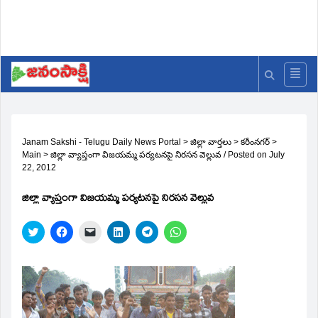
Janam Sakshi - Telugu Daily News Portal
>
జిల్లా వార్తలు
>
కరీంనగర్
>
Main
>
జిల్లా వ్యాప్తంగా విజయమ్మ పర్యటనపై నిరసన వెల్లువ
/
Posted on
July
22, 2012
జిల్లా వ్యాప్తంగా విజయమ్మ పర్యటనపై నిరసన వెల్లువ
Click
Click
Click
Click
Click
Click
to
to
to
to
to
to
share
share
email
share
share
share
on
on
a
on
on
on
Twitter
Facebook
link
LinkedIn
Telegram
WhatsApp
(Opens
(Opens
to
(Opens
(Opens
(Opens
in
in
a
in
in
in
new
new
friend
new
new
new
window)
window)
(Opens
window)
window)
window)
in