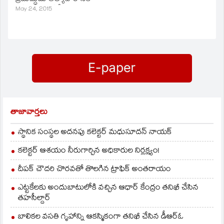
గ్రామానికి చెందిన
ఒడిగట్టాడు. ఢిల్లీ
May 24, 2015
గంగాభవానీ(35) అనే
హరినగర్‌లో ఈ ఘటన
మహిళను ఆమె భర్త అర్జున్
జరిగింది. బాధితురాలికి...
కత్తిపీట తీసుకుని మెడపై
నిందితుడు ఓ పార్టీలో
వేటు వేయడంతో ఆమె
పరిచయమయ్యాడు. తనకు
తీవ్రంగా
ఉద్యోగమిస్తానంటూ
గాయపడింది.పరిస్థితి
నమ్మించాడు. ఓ హోటల్‌కు
విషమంగా ఉండడంతో
రమ్మని ఫోన్ చేయటంతో..
బాధితురాలిని కాకినాడ
ఆమె అక్కడకు వెళ్లింది.
ప్రభుత్వ ఆస్పత్రికి…
రూమ్‌కు వెళ్లాక ఆమెపై...
కిరాతకుడు అఘాయిత్యానికి
తాజావార్తలు
ఒడిగట్టాడు. ఈ విషయాన్ని
భర్తకు చెప్పొద్దంటూ
స్థానిక సంస్థల అదనపు కలెక్టర్ మధుసూదన్ నాయక్
బెదిరించాడు. బాధితురాలు,
తన భర్తతో కలిసి
కలెక్టర్ ఆశయం నీరుగార్చిన అధికారుల నిర్లక్ష్యం!
హరినగర్‌…
దీపక్ చౌదరి చొరవతో తొలగిన ట్రాఫిక్‌ అంతరాయం
ఎట్టకేలకు అందుబాటులోకి వచ్చిన ఆధార్ కేంద్రం తనిఖీ చేసిన
తహసీల్దార్
బాలికల వసతి గృహాన్ని ఆకస్మికంగా తనిఖీ చేసిన డీఆర్ఓ