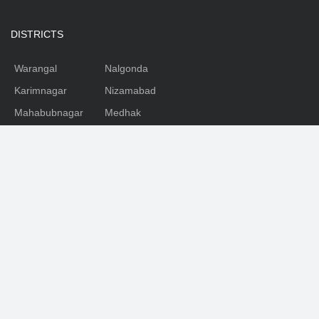
DISTRICTS
Warangal
Nalgonda
Karimnagar
Nizamabad
Mahabubnagar
Medhak
Adilabad
Rangareddy
Khammam
SOCIAL
Facebook
Youtube
Twitter
Telegram