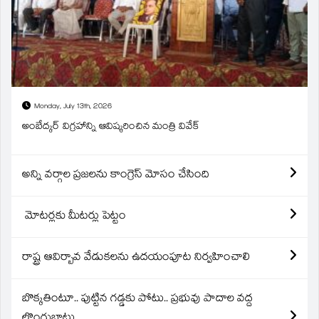
Monday, July 13th, 2026
అంబేద్కర్ విగ్రహాన్ని ఆవిష్కరించిన మంత్రి వివేక్
అన్ని వర్గాల ప్రజలను కాంగ్రెస్ మోసం చేసింది
మోటర్లకు మీటర్లు పెట్టం
రాష్ట్ర ఆవిర్బావ వేడుకలను ఉదయంపూట నిర్వహించాలి
బొక్కతింటూ.. పుట్టిన గడ్డకు పోటు.. ప్రభువు పాదాల వద్ద
లొంగుబాటు