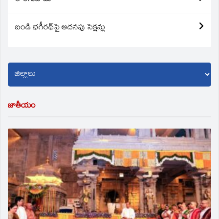
బండి భగీరథ్‌పై అదనపు సెక్షన్లు
జాతీయం