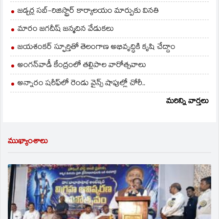
జడ్చర్ల సబ్-రిజిస్ట్రార్ కార్యాలయం మార్పుకు వినతి
మారం జగదీష్ జన్మదిన వేడుకలు
జయశంకర్ స్ఫూర్తితో తెలంగాణ అభివృద్ధికి కృషి చేద్దాం
అంగన్‌వాడీ కేంద్రంలో తల్లిపాల వారోత్సవాలు
అన్నారం షరీఫ్‌లో రెండు వైన్స్ షాపుల్లో చోరీ..
మరిన్ని వార్తలు
ముఖ్యాంశాలు