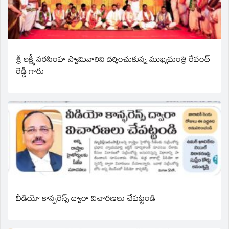
శ్రీ లక్ష్మీ నరసింహ స్వామివారిని దర్శించుకున్న ముఖ్యమంత్రి రేవంత్
రెడ్డి గారు
వీడియో కాన్ఫరెన్స్ ద్వారా విచారణలు చేపట్టండి