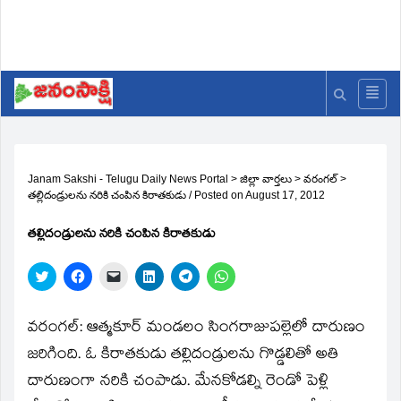
Janam Sakshi - Telugu Daily News Portal
>
జిల్లా వార్తలు
>
వరంగల్
>
తల్లిదండ్రులను నరికి చంపిన కిరాతకుడు
/
Posted on
August 17, 2012
తల్లిదండ్రులను నరికి చంపిన కిరాతకుడు
Click
Click
Click
Click
Click
Click
to
to
to
to
to
to
share
share
email
share
share
share
on
on
a
on
on
on
Twitter
Facebook
link
LinkedIn
Telegram
WhatsApp
వరంగల్‌: ఆత్మకూర్‌ మండలం సింగరాజుపల్లెలో దారుణం
(Opens
(Opens
to
(Opens
(Opens
(Opens
in
in
a
in
in
in
జరిగింది. ఓ కిరాతకుడు తల్లిదండ్రులను గొడ్డలితో అతి
new
new
friend
new
new
new
window)
window)
(Opens
window)
window)
window)
దారుణంగా నరికి చంపాడు. మేనకోడల్ని రెండో పెళ్లి
in
new