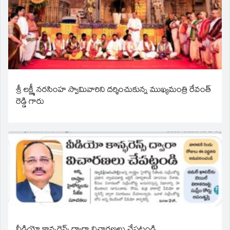
శ్రీ లక్ష్మీ నరసింహ స్వామివారిని దర్శించుకున్న ముఖ్యమంత్రి రేవంత్
రెడ్డి గారు