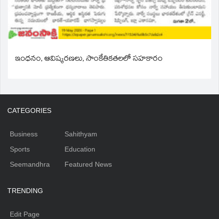
ఇంధనం, ఆవిష్కరణలు, సాంకేతికతలలో సహకారం
CATEGORIES
Business
Sahithyam
Sports
Education
Seemandhra
Featured News
TRENDING
Edit Page