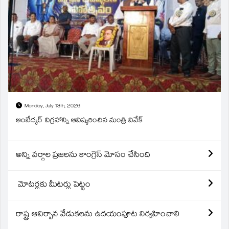
Monday, July 13th, 2026
అంబేద్కర్ విగ్రహాన్ని ఆవిష్కరించిన మంత్రి వివేక్
అన్ని వర్గాల ప్రజలను కాంగ్రెస్ మోసం చేసింది
మోటర్లకు మీటర్లు పెట్టం
రాష్ట్ర ఆవిర్బావ వేడుకలను ఉదయంపూట నిర్వహించాలి