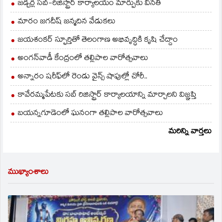
జడ్చర్ల సబ్-రిజిస్ట్రార్ కార్యాలయం మార్పుకు వినతి
మారం జగదీష్ జన్మదిన వేడుకలు
జయశంకర్ స్ఫూర్తితో తెలంగాణ అభివృద్ధికి కృషి చేద్దాం
అంగన్‌వాడీ కేంద్రంలో తల్లిపాల వారోత్సవాలు
అన్నారం షరీఫ్‌లో రెండు వైన్స్ షాపుల్లో చోరీ..
కావేరమ్మపేటకు సబ్ రిజిస్ట్రార్ కార్యాలయాన్ని మార్చాలని విజ్ఞప్తి
బయన్నగూడెంలో ఘనంగా తల్లిపాల వారోత్సవాలు
మరిన్ని వార్తలు
ముఖ్యాంశాలు