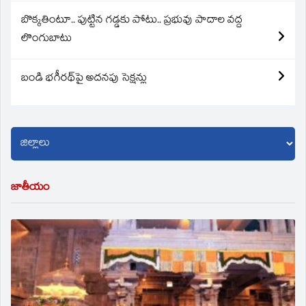
బొక్కతింటూ.. పుట్టిన గడ్డకు పోటు.. ప్రభువు పాదాల వద్ద
లొంగుబాటు
బండి భగీరథ్‌పై అదనపు సెక్షన్లు
జాతీయం