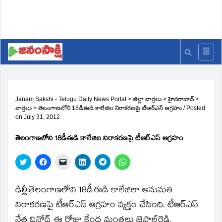
Janam Sakshi - Telugu Daily News Portal
>
జిల్లా వార్తలు
>
హైదరాబాద్
>
వార్తలు
>
తెలంగాణలోని 18డీఈడి కాలేజిల నిరాకరణపై టీఆర్‌ఎస్‌ ఆగ్రహం
/
Posted
on
July 31, 2012
తెలంగాణలోని 18డీఈడి కాలేజిల నిరాకరణపై టీఆర్‌ఎస్‌ ఆగ్రహం
Click
Click
Click
Click
Click
Click
to
to
to
to
to
to
share
share
email
share
share
share
on
on
a
on
on
on
Twitter
Facebook
link
LinkedIn
Telegram
WhatsApp
ఢిల్లీ:తెలంగాణలోని 18డీఈడి కాలేజిలా అనుమతి
(Opens
(Opens
to
(Opens
(Opens
(Opens
in
in
a
in
in
in
నిరాకరణపై టీఆర్‌ఎస్‌ ఆగ్రహం వ్యక్తం చేసింది. టీఆర్‌ఎస్‌
new
new
friend
new
new
new
window)
window)
(Opens
window)
window)
window)
నేత వినోద్‌ ఈ రోజు కేంద్ర మంత్రలు జైపాల్‌రెడ్డి,
in