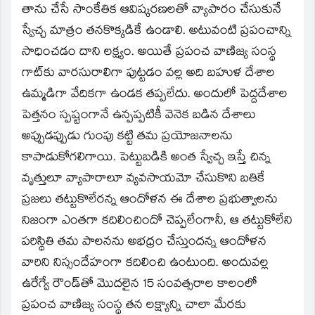
తాను చేసే సాంకేతిక ఆవిష్కరణలతో వ్యాపారం చేసుకునే
స్వేచ్చ మాత్రం తనకొక్కడికే ఉండాలి. అటువంటి ప్రపంచాన్ని
సాధించడం దాని లక్ష్యం. అయితే ప్రపంచ వాణిజ్య సంస్థ
గాట్‌కు వారసురాలిగా పుట్టడం వల్ల అది బహుళ దేశాల
ఉమ్మడిగా వేదికగా ఉండక తప్పలేదు. అందులో పెద్దదేశాల
పెత్తనం స్పష్టంగానే ఉన్పప్పటికీ వెనెక బడిన దేశాలు
అప్పుడప్పుడు గుంపు కట్టి తమ ప్రయోజనాలను
కాపాడుకోగలిగాయి. పెట్టుబడికి అంత స్వేచ్చ ఇస్తే చిన్న
వృత్తులూ వ్యాపారాలూ వ్యవసాయమో చేసుకొని బతికే
ప్రజలు తట్టుకొలేరన్న ఆందోళన ఈ దేశాల ప్రభుత్వాలను
నిజంగా ఎంతగా కదిలించిందో చెప్పలేంగానీ, ఆ తట్టుకోలేని
పరిస్థితి తమ పాలనను అభధ్రం చేస్తుందన్న ఆందోళన
వారిని నిస్సందేహంగా కదిలించి ఉంటుంది. అందువల్ల
ఉరేగ్వే రౌండ్‌తో మొదలైన 15 సంవత్సరాల కాలంలో
ప్రపంచ వాణిజ్య సంస్థ తన లక్ష్యాన్ని చాలా మేరకు