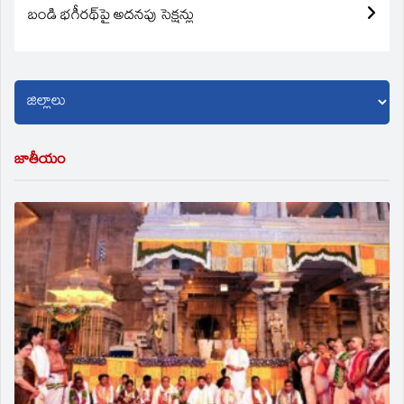
బండి భగీరథ్‌పై అదనపు సెక్షన్లు
జాతీయం