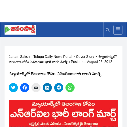
Janam Sakshi - Telugu Daily News Portal
>
Cover Story
>
న్యూయార్క్‌లో
తెలంగాణ కోసం ఎన్‌ఆర్‌ఐల భారీ లాంగ్‌ మార్చ్‌
/
Posted on
August 28, 2012
న్యూయార్క్‌లో తెలంగాణ కోసం ఎన్‌ఆర్‌ఐల భారీ లాంగ్‌ మార్చ్‌
Click
Click
Click
Click
Click
Click
to
to
to
to
to
to
share
share
email
share
share
share
on
on
a
on
on
on
Twitter
Facebook
link
LinkedIn
Telegram
WhatsApp
(Opens
(Opens
to
(Opens
(Opens
(Opens
in
in
a
in
in
in
new
new
friend
new
new
new
window)
window)
(Opens
window)
window)
window)
in
new