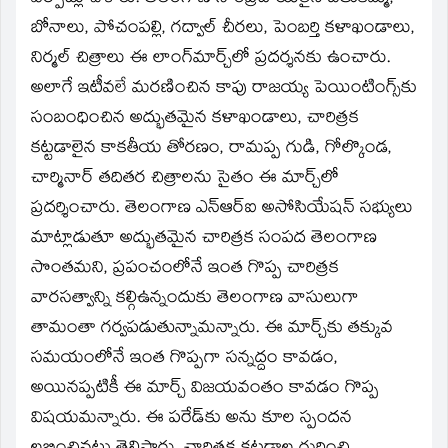
బోనాలు, పోచంపల్లి, గద్వాల్‌ చీరలు, పెంబర్తి కళాఖండాలు,
నిర్మల్‌ చిత్రాలు ఈ లాంగ్‌మార్చ్‌లో ప్రదర్శనకు ఉంచారు.
అలాగే ఇటీవలే మరణించిన కాపు రాజయ్య పెయింటింగ్స్‌కు
సంబంధించిన అద్భుతమైన కళాఖండాలు, చారిత్రక
కట్టడాలైన కాకతీయ తోరణం, రామప్ప గుడి, గోల్కొండ,
చార్మినార్‌ తదితర చిత్రాలను సైతం ఈ మార్చ్‌లో
ప్రదర్శించారు. తెలంగాణ ఎన్‌ఆర్‌ఐ అసోసియేషన్‌ సభ్యులు
మాట్లాడుతూ అద్భుతమైన చారిత్రక సంపద తెలంగాణ
సొంతమని, ప్రపంచంలోనే ఇంత గొప్ప చారిత్రక
వారసత్వాన్ని కల్గిఉన్నందుకు తెలంగాణ వాసులుగా
తామంతా గర్వపడుతున్నామన్నారు. ఈ మార్చ్‌కు తక్కువ
సమయంలోనే ఇంత గొప్పగా సన్నద్దం కావడం,
అయినప్పటికీ ఈ మార్చ్‌ విజయవంతం కావడం గొప్ప
విషయమన్నారు. ఈ పరేడ్‌కు అను కూల స్పందన