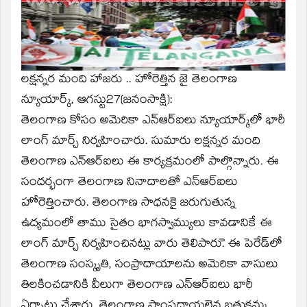
window)
లక్షన్నర మంది హాజరు .. హోరెత్తిన జై తెలంగాణ
న్యూయార్క్‌, ఆగస్టు27(జనంసాక్షి):
తెలంగాణ కోసం అమెరికా ఎన్‌ఆర్‌ఐలు న్యూయార్క్‌లో భారీ
లాంగ్‌ మార్చ్‌ నిర్వహించారు. సుమారు లక్షన్నర మంది
తెలంగాణ ఎన్‌ఆర్‌ఐలు ఈ కార్యక్రమంలో పాల్గొన్నారు. ఈ
సందర్భంగా తెలంగాణ నినాదాలతో ఎన్‌ఆర్‌ఐలు
హోరెత్తించారు. తెలంగాణ సాధనకై జరుగుతున్న
ఉద్యమంలో తాము సైతం భాగస్వామ్యులు కావడానికే ఈ
లాంగ్‌ మార్చ్‌ నిర్వహించినట్లు వారు తెలిపారుె. ఈ పెరేడ్‌లో
తెలంగాణ సంస్కృతి, సంప్రాదాయాలను అమెరికా వాసులు
తిలకించడానికి వీలుగా తెలంగాణ ఎన్‌ఆర్‌ఐలు భారీ
ఏర్పాట్లు చేశారు. తెలంగాణ సాంప్రదాయలైన బతుకమ్మ,