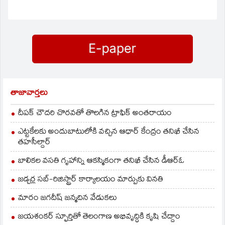
తాజావార్తలు
దీపక్ చౌదరి చొరవతో తొలగిన ట్రాఫిక్‌ అంతరాయం
ఎట్టకేలకు అందుబాటులోకి వచ్చిన ఆధార్ కేంద్రం తనిఖీ చేసిన
తహసీల్దార్
బాలికల వసతి గృహాన్ని ఆకస్మికంగా తనిఖీ చేసిన డీఆర్ఓ
జడ్చర్ల సబ్-రిజిస్ట్రార్ కార్యాలయం మార్పుకు వినతి
మారం జగదీష్ జన్మదిన వేడుకలు
జయశంకర్ స్ఫూర్తితో తెలంగాణ అభివృద్ధికి కృషి చేద్దాం