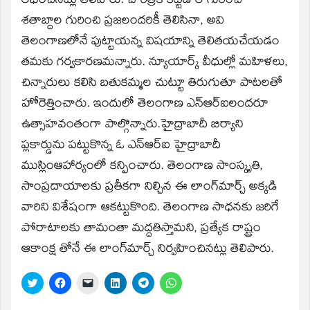
లభించినట్లు తెలిపారు. చారిత్రక కట్టడాల గురించి
శతాబ్దాల గురించి ప్రజలందరికీ తెలిసినా, అవి
తెలంగాణలోనే పుట్టాయన్న విషయాన్ని తెలితయచేయడం
తమకు గర్వకారణమన్నారు. న్యూయార్క్‌ వీధుల్లో మహిళలు,
చిన్నారులు కలిసి బతుకమ్మల చుట్టూ తిరుగుతూ పాటలతో
హోరెత్తించారు. ఇందులో తెలంగాణ ఎన్‌ఆర్‌ఐలందరూ
ఉత్సాహవంతంగా పాల్గొన్నారు.హైద్రాబాదీ బిర్యాని
ప్లకార్డును పట్టుకొన్న ఓ ఎన్‌ఆర్‌ఐ హైద్రాబాదీ
ముస్లింఆహార్యంలో కన్పించారు. తెలంగాణ సాంస్కృతి,
సాంప్రదాయాలకు ప్రతీకగా నిల్చిన ఈ లాంగ్‌మార్చ్‌ అక్కడి
వారిని విశేషంగా ఆకట్టుకొంది. తెలంగాణ సాధనకు జరిగే
పోరాటాలకు తామంతా మద్దతిస్తామని, ప్రత్యేక రాష్ట్రం
ఆకాంక్ష తోనే ఈ లాంగ్‌మార్చ్‌ నిర్వహించినట్లు తెలిపారు.
Click
Click
Click
Click
Click
Click
to
to
to
to
to
to
share
share
email
share
share
share
on
on
a
on
on
on