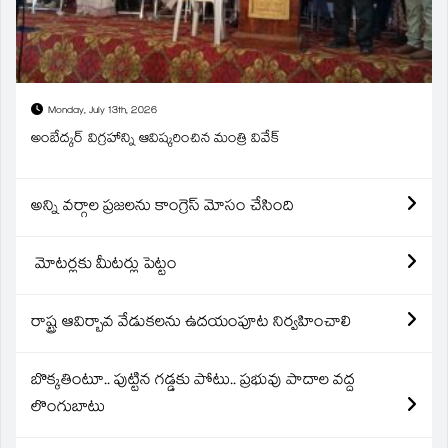
Monday, July 13th, 2026
అంబేద్కర్ విగ్రహాన్ని ఆవిష్కరించిన మంత్రి వివేక్
అన్ని వర్గాల ప్రజలను కాంగ్రెస్ మోసం చేసింది
మోటర్లకు మీటర్లు పెట్టం
రాష్ట్ర ఆవిర్బావ వేడుకలను ఉదయంపూట నిర్వహించాలి
బొక్కతింటూ.. పుట్టిన గడ్డకు పోటు.. ప్రభువు పాదాల వద్ద
లొంగుబాటు