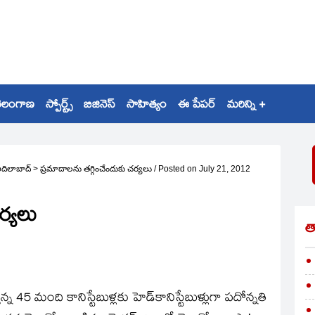
ెలంగాణ
స్పోర్ట్స్
బిజినెస్
సాహిత్యం
ఈ పేపర్
మరిన్ని +
దిలాబాద్
>
ప్రమాదాలను తగ్గించేందుకు చర్యలు
/
Posted on
July 21, 2012
ర్యలు
త
ున్న 45 మంది కానిస్టేబుళ్లకు హెడ్‌కానిస్టేబుళ్లుగా పదోన్నతి