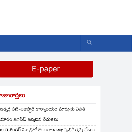
ాజావార్తలు
జడ్చర్ల సబ్-రిజిస్ట్రార్ కార్యాలయం మార్పుకు వినతి
మారం జగదీష్ జన్మదిన వేడుకలు
జయశంకర్ స్ఫూర్తితో తెలంగాణ అభివృద్ధికి కృషి చేద్దాం