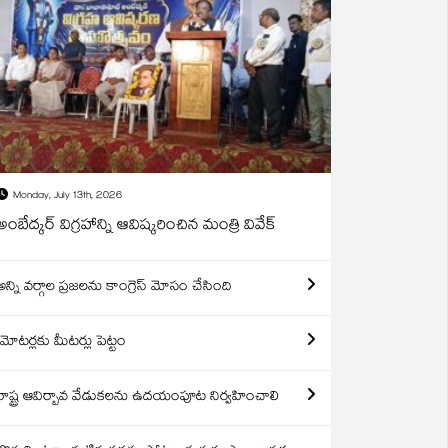
Monday, July 13th, 2026
అంబేద్కర్ విగ్రహాన్ని ఆవిష్కరించిన మంత్రి వివేక్
అన్ని వర్గాల ప్రజలను కాంగ్రెస్ మోసం చేసింది
మోటర్లకు మీటర్లు పెట్టం
రాష్ట్ర ఆవిర్బావ వేడుకలను ఉదయంపూట నిర్వహించాలి