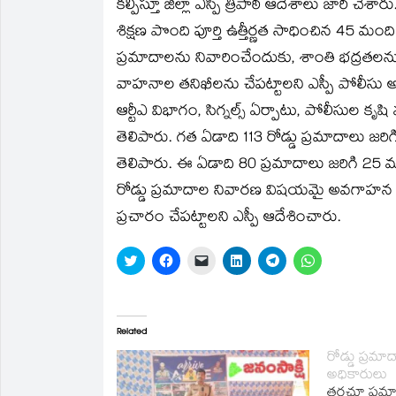
కల్పిస్తూ జిల్లా ఎస్పీ త్రిపాఠీ ఆదేశాలు జారీ చే
new
new
friend
new
new
new
window)
window)
(Opens
window)
window)
window)
in
శిక్షణ పొంది పూర్తి ఉత్తీర్ణత సాధించిన 45 మంది 
new
window)
ప్రమాదాలను నివారించేందుకు, శాంతి భద్రతలను పర
వాహనాల తనిఖీలను చేపట్టాలని ఎస్పీ పోలీసు అధి
ఆర్టీఎ విభాగం, సిగ్నల్స్‌ ఏర్పాటు, పోలీసుల క
తెలిపారు. గత ఏడాది 113 రోడ్డు ప్రమాదాలు
తెలిపారు. ఈ ఏడాది 80 ప్రమాదాలు జరిగి 25
రోడ్డు ప్రమాదాల నివారణ విషయమై అవగాహన సదస్స
ప్రచారం చేపట్టాలని ఎస్పీ ఆదేశించారు.
Click
Click
Click
Click
Click
Click
to
to
to
to
to
to
share
share
email
share
share
share
on
on
a
on
on
on
Twitter
Facebook
link
LinkedIn
Telegram
WhatsApp
(Opens
(Opens
to
(Opens
(Opens
(Opens
in
in
a
in
in
in
Related
new
new
friend
new
new
new
window)
window)
(Opens
window)
window)
window)
రోడ్డు ప్రమాద
in
అధికారులు
new
window)
తరచూ ప్రమా