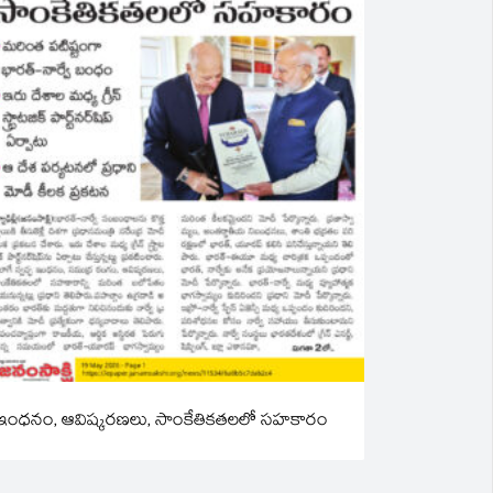
ఇంధనం, ఆవిష్కరణలు, సాంకేతికతలలో సహకారం