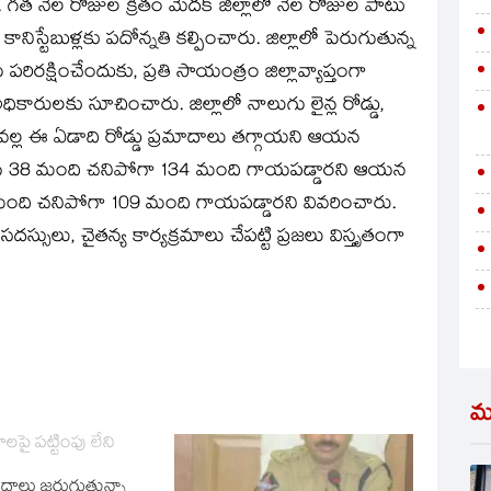
శారు. గత నెల రోజుల క్రితం మెదక్‌ జిల్లాలో నెల రోజుల పాటు
కానిస్టేబుళ్లకు పదోన్నతి కల్పించారు. జిల్లాలో పెరుగుతున్న
ిరక్షించేందుకు, ప్రతి సాయంత్రం జిల్లావ్యాప్తంగా
కారులకు సూచించారు. జిల్లాలో నాలుగు లైన్ల రోడ్డు,
ృషి వల్ల ఈ ఏడాది రోడ్డు ప్రమాదాలు తగ్గాయని ఆయన
 జరిగి 38 మంది చనిపోగా 134 మంది గాయపడ్డారని ఆయన
 మంది చనిపోగా 109 మంది గాయపడ్డారని వివరించారు.
ులు, చైతన్య కార్యక్రమాలు చేపట్టి ప్రజలు విస్తృతంగా
మ
ాలపై పట్టింపు లేని
దాలు జరుగుతున్నా