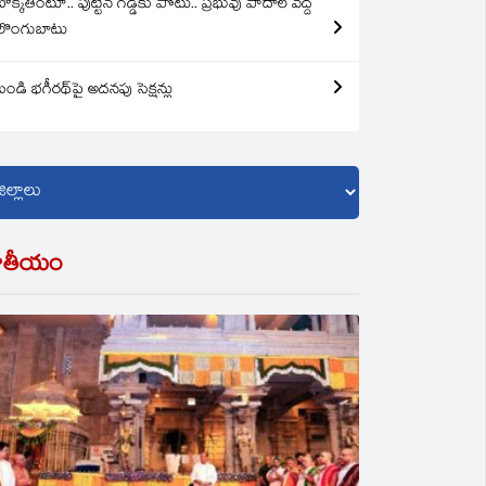
బొక్కతింటూ.. పుట్టిన గడ్డకు పోటు.. ప్రభువు పాదాల వద్ద
లొంగుబాటు
బండి భగీరథ్‌పై అదనపు సెక్షన్లు
ాతీయం