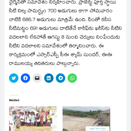
window)
చైర్మెన్‌తో సమావేశం నిర్వహించారు. ప్రాజెక్టు పూర్తి స్థాయి
నీటి నిల్వ సామర్ధ్యం 700 అడుగులు కాగా సోమవారం
నాటికి 686.7 అడుగులు మాత్రమే ఉంది. దీంతో కనీస
నీటిమట్టం 691 అడుగులు దాటితేనే కారీఫ్‌కు ఖరీస్‌కు నీటిని
వదలలాని లేకపోతే ఆగస్టు 8 నుంచి చెర్వులు నింపేందుకు
నీటిని వదలాలని సమావేశంలో తిర్మానించారు. ఈ
కార్యక్రమంలో ఎస్సార్‌ఎస్పీ సీఈ శ్యామ్‌ సుందర్‌, ఈఈ
రాములయ్య తదితరులు పాల్గున్నారు.
Click
Click
Click
Click
Click
Click
to
to
to
to
to
to
share
share
email
share
share
share
on
on
a
on
on
on
Twitter
Facebook
link
LinkedIn
Telegram
WhatsApp
(Opens
(Opens
to
(Opens
(Opens
(Opens
in
in
a
in
in
in
Related
new
new
friend
new
new
new
window)
window)
(Opens
window)
window)
window)
in
new
window)