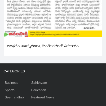
ఇంధనం, ఆవిష్కరణలు, సాంకేతికతలలో సహకారం
CATEGORIES
Business
Sahithyam
Sports
Education
Seemandhra
Featured News