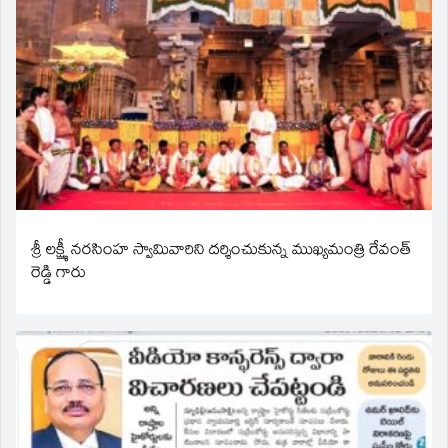
శ్రీ లక్ష్మీ నరసింహ స్వామివారిని దర్శించుకున్న ముఖ్యమంత్రి రేవంత్
రెడ్డి గారు