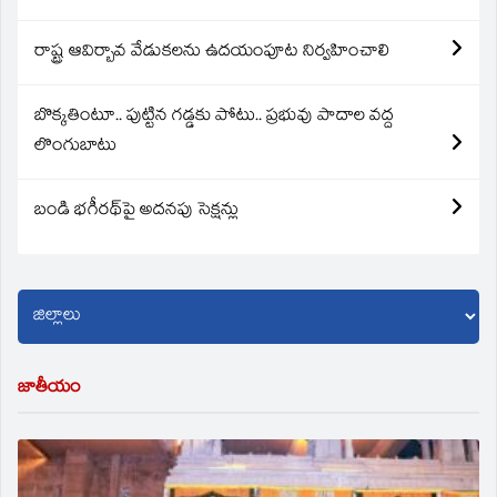
రాష్ట్ర ఆవిర్బావ వేడుకలను ఉదయంపూట నిర్వహించాలి
బొక్కతింటూ.. పుట్టిన గడ్డకు పోటు.. ప్రభువు పాదాల వద్ద
లొంగుబాటు
బండి భగీరథ్‌పై అదనపు సెక్షన్లు
జాతీయం