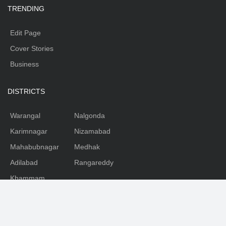
TRENDING
Edit Page
Cover Stories
Business
DISTRICTS
Warangal
Nalgonda
Karimnagar
Nizamabad
Mahabubnagar
Medhak
Adilabad
Rangareddy
Khammam
SOCIAL