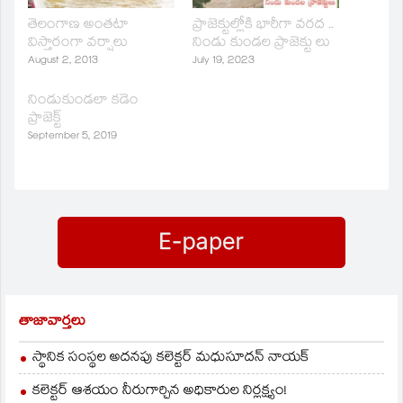
తెలంగాణ అంతటా
ప్రాజెక్టుల్లోకి భారీగా వరద ..
విస్తారంగా వర్షాలు
నిండు కుండల ప్రాజెక్టు లు
August 2, 2013
July 19, 2023
నిండుకుండలా కడెం
ప్రాజెక్ట్‌
September 5, 2019
తాజావార్తలు
స్థానిక సంస్థల అదనపు కలెక్టర్ మధుసూదన్ నాయక్
కలెక్టర్ ఆశయం నీరుగార్చిన అధికారుల నిర్లక్ష్యం!