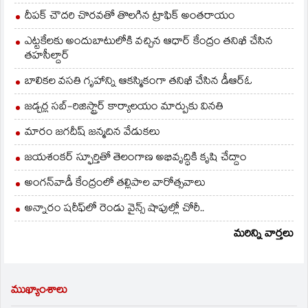
దీపక్ చౌదరి చొరవతో తొలగిన ట్రాఫిక్‌ అంతరాయం
ఎట్టకేలకు అందుబాటులోకి వచ్చిన ఆధార్ కేంద్రం తనిఖీ చేసిన
తహసీల్దార్
బాలికల వసతి గృహాన్ని ఆకస్మికంగా తనిఖీ చేసిన డీఆర్ఓ
జడ్చర్ల సబ్-రిజిస్ట్రార్ కార్యాలయం మార్పుకు వినతి
మారం జగదీష్ జన్మదిన వేడుకలు
జయశంకర్ స్ఫూర్తితో తెలంగాణ అభివృద్ధికి కృషి చేద్దాం
అంగన్‌వాడీ కేంద్రంలో తల్లిపాల వారోత్సవాలు
అన్నారం షరీఫ్‌లో రెండు వైన్స్ షాపుల్లో చోరీ..
మరిన్ని వార్తలు
ముఖ్యాంశాలు