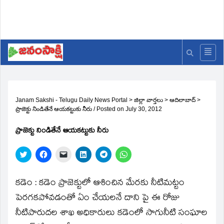
Janam Sakshi - Telugu Daily News Portal
>
జిల్లా వార్తలు
>
ఆదిలాబాద్
>
ప్రాజెక్టు నిండితేనే ఆయకట్టుకు నీరు
/
Posted on
July 30, 2012
ప్రాజెక్టు నిండితేనే ఆయకట్టుకు నీరు
Click
Click
Click
Click
Click
Click
to
to
to
to
to
to
share
share
email
share
share
share
on
on
a
on
on
on
Twitter
Facebook
link
LinkedIn
Telegram
WhatsApp
కడెం : కడెం ప్రాజెక్టులో ఆశించిన మేరకు నీటిమట్టం
(Opens
(Opens
to
(Opens
(Opens
(Opens
in
in
a
in
in
in
పెరగకపోవడంతో ఏం చేయలనే దాని పై ఈ రోజు
new
new
friend
new
new
new
window)
window)
(Opens
window)
window)
window)
నీటిపారుదల శాఖ అధికారులు కడెంలో సాగునీటి సంఘాల
in
new