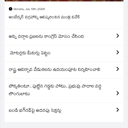
Monday, July 13th, 2026
అంబేద్కర్ విగ్రహాన్ని ఆవిష్కరించిన మంత్రి వివేక్
అన్ని వర్గాల ప్రజలను కాంగ్రెస్ మోసం చేసింది
మోటర్లకు మీటర్లు పెట్టం
రాష్ట్ర ఆవిర్బావ వేడుకలను ఉదయంపూట నిర్వహించాలి
బొక్కతింటూ.. పుట్టిన గడ్డకు పోటు.. ప్రభువు పాదాల వద్ద
లొంగుబాటు
బండి భగీరథ్‌పై అదనపు సెక్షన్లు