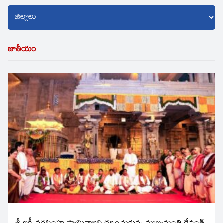
జాతీయం