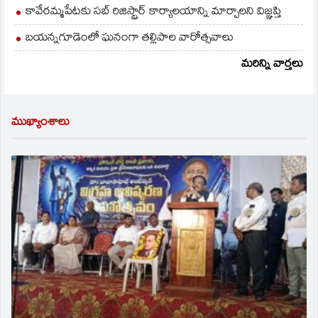
కావేరమ్మపేటకు సబ్ రిజిస్ట్రార్ కార్యాలయాన్ని మార్చాలని విజ్ఞప్తి
బయన్నగూడెంలో ఘనంగా తల్లిపాల వారోత్సవాలు
మరిన్ని వార్తలు
ముఖ్యాంశాలు