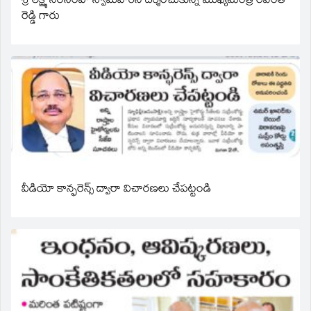
శ్రీ లక్ష్మీ నరసింహ స్వామివారిని దర్శించుకున్న ముఖ్యమంత్రి రేవంత్
రెడ్డి గారు
వీడియో కాన్ఫరెన్స్ ద్వారా విచారణలు చేపట్టండి