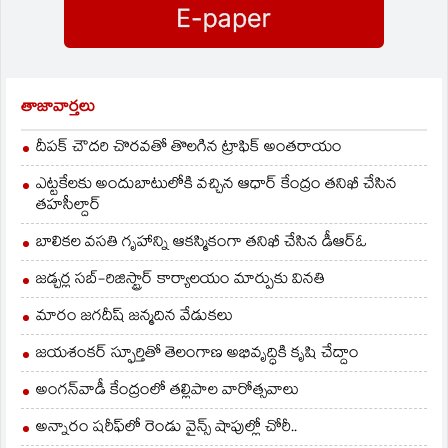
ఆర్టీసీ కార్మికులకు దసరా
అడ్వాన్స్‌లు ఇవ్వాలని
తెలంగాణ ఆర్టీసీ
ఎంప్లాయిస్‌ యూనియన్‌
డిమాండ్‌ చేసింది. ఈ నెల
27న తెలంగాణ బస్‌ డిపోల
తాజావార్తలు
ముందు ధర్నాలు చేస్తామని
తెలిపారు.
దీపక్ చౌదరి చొరవతో తొలగిన ట్రాఫిక్‌ అంతరాయం
ఎట్టకేలకు అందుబాటులోకి వచ్చిన ఆధార్ కేంద్రం తనిఖీ చేసిన
తహసీల్దార్
బాలికల వసతి గృహాన్ని ఆకస్మికంగా తనిఖీ చేసిన డీఆర్ఓ
జడ్చర్ల సబ్-రిజిస్ట్రార్ కార్యాలయం మార్పుకు వినతి
మారం జగదీష్ జన్మదిన వేడుకలు
జయశంకర్ స్ఫూర్తితో తెలంగాణ అభివృద్ధికి కృషి చేద్దాం
అంగన్‌వాడీ కేంద్రంలో తల్లిపాల వారోత్సవాలు
అన్నారం షరీఫ్‌లో రెండు వైన్స్ షాపుల్లో చోరీ..