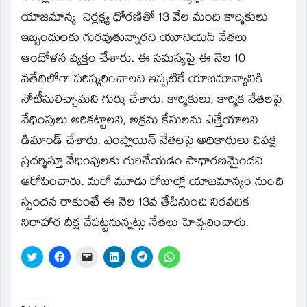
new
window)
యాజమాన్య నిర్లక్ష్య ధోరణితో 13 వేల మంది కార్మికులు
ఇబ్బందులకు గురవుతున్నారని యూనియన్‌ నేతలు
ఆందోళన వ్యక్తం చేశారు. ఈ సమస్యపై ఈ నెల 10
వతేదీలోగా పరిష్కరించాలని ఇప్పటికే యాజమాన్యానికి
నోటీసులిచ్చామని గుర్తు చేశారు. కార్మికులు, కార్మిక నేతలపై
వేధింపులు అరికట్టాలని, అక్రమ కేసులను ఎత్తేయాలని
డిమాండ్‌ చేశారు. ఎంప్లాయిన్‌ నేతలపై అధికారులు వివక్ష
ప్రదర్శిస్తూ వేధింపులకు గురిచేయడం సాధారణమైందని
ఆరోపించారు. మరో మూడు రోజుల్లో యాజమాన్యం నుంచి
స్పందన రాకుంటే ఈ నెల 13వ తేదీనుంచి నిరవధిక
నిరాహార దీక్ష చేపట్టనున్నట్లు నేతలు హెచ్చరించారు.
Click
Click
Click
Click
Click
Click
to
to
to
to
to
to
share
share
email
share
share
share
on
on
a
on
on
on
Twitter
Facebook
link
LinkedIn
Telegram
WhatsApp
(Opens
(Opens
to
(Opens
(Opens
(Opens