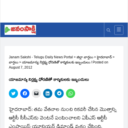
Janam Sakshi - Telugu Daily News Portal
>
జిల్లా వార్తలు
>
హైదరాబాద్
>
వార్తలు
>
యాజమాన్య నిర్లక్ష్య ధోరణితో కార్మికులకు ఇబ్బందులు
/
Posted on
August 7, 2012
యాజమాన్య నిర్లక్ష్య ధోరణితో కార్మికులకు ఇబ్బందులు
Click
Click
Click
Click
Click
Click
to
to
to
to
to
to
share
share
email
share
share
share
on
on
a
on
on
on
Twitter
Facebook
link
LinkedIn
Telegram
WhatsApp
హైదరాబాద్‌: తమ వేతనాల నుంచి రికవరీ చేసిన మొత్తాన్ని
(Opens
(Opens
to
(Opens
(Opens
(Opens
in
in
a
in
in
in
ఆర్టీసీ సీసీఎస్‌కు వెంటనే పంపించాలని ఏపీఎస్‌ ఆర్టీసీ
new
new
friend
new
new
new
window)
window)
(Opens
window)
window)
window)
ఎంప్లాయిస్‌ యూనియన్‌ డిమాండ్‌ వ్యక్తం చేసింది.
in