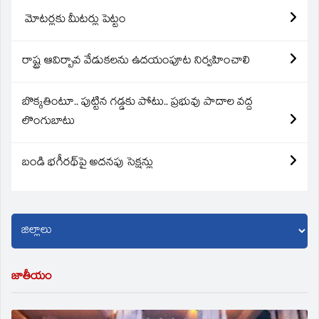
మోటర్లకు మీటర్లు పెట్టం
రాష్ట్ర ఆవిర్బావ వేడుకలను ఉదయంపూట నిర్వహించాలి
బొక్కతింటూ.. పుట్టిన గడ్డకు పోటు.. ప్రభువు పాదాల వద్ద
లొంగుబాటు
బండి భగీరథ్‌పై అదనపు సెక్షన్లు
జాతీయం