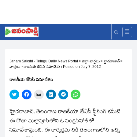
Janam Sakshi - Telugu Daily News Portal
>
జిల్లా వార్తలు
>
హైదరాబాద్
>
వార్తలు
>
రాజకీయ జేఏసీ సమావేశం
/
Posted on
July 7, 2012
రాజకీయ జేఏసీ సమావేశం
Click
Click
Click
Click
Click
Click
to
to
to
to
to
to
share
share
email
share
share
share
on
on
a
on
on
on
Twitter
Facebook
link
LinkedIn
Telegram
WhatsApp
హైదరాబాద్‌: తెలంగాణ రాజకీయా జేఏసీ స్టీరీంగ్‌ కమీటి
(Opens
(Opens
to
(Opens
(Opens
(Opens
in
in
a
in
in
in
ఈ రోజు మల్లాపూర్‌లోని ఓ ఫంక్షన్‌హాల్‌లో
new
new
friend
new
new
new
window)
window)
(Opens
window)
window)
window)
సమావేశామైంది. ఈ కార్యక్రమానికి తెలంగాణలోని అన్ని
in
new