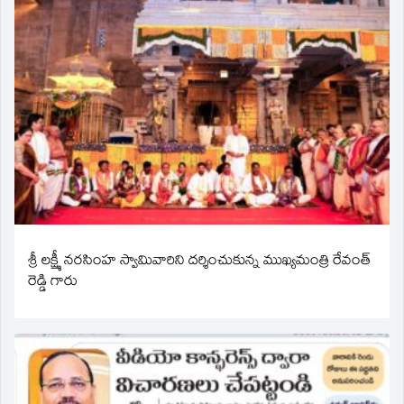
శ్రీ లక్ష్మీ నరసింహ స్వామివారిని దర్శించుకున్న ముఖ్యమంత్రి రేవంత్
రెడ్డి గారు