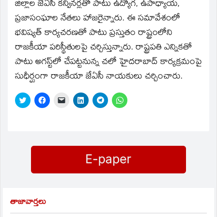
window)
జిల్లాల జేఏసీ కన్వినర్లతో పాటు ఉద్యోగ, ఉపాధ్యాయ,
ప్రజాసంఘాల నేతలు హాజరైన్నారు. ఈ సమావేశంలో
భవిష్యత్‌ కార్యచరణతో పాటు ప్రస్తుతం రాష్ట్రంలోని
రాజకీయా పరిస్థీతులపై చర్చిస్తున్నారు. రాష్ట్రపతి ఎన్నికతో
పాటు అగస్ట్‌లో చేపట్టనున్న చలో హైదరాబాద్‌ కార్యక్రమంపై
సుధీర్ఘంగా రాజకీయా జేఏసీ నాయకులు చర్చించారు.
Click
Click
Click
Click
Click
Click
to
to
to
to
to
to
share
share
email
share
share
share
on
on
a
on
on
on
Twitter
Facebook
link
LinkedIn
Telegram
WhatsApp
(Opens
(Opens
to
(Opens
(Opens
(Opens
in
in
a
in
in
in
new
new
friend
new
new
new
window)
window)
(Opens
window)
window)
window)
in
new
window)
తాజావార్తలు