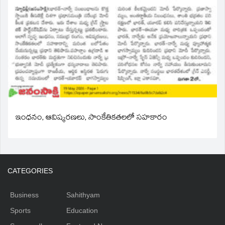
ఇంధనం, ఆవిష్కరణలు, సాంకేతికతలలో సహకారం
CATEGORIES
Business
Sahithyam
Sports
Education