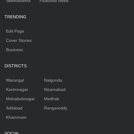
Seemandhra
Featured News
TRENDING
Edit Page
Cover Stories
Business
DISTRICTS
Warangal
Nalgonda
Karimnagar
Nizamabad
Mahabubnagar
Medhak
Adilabad
Rangareddy
Khammam
SOCIAL