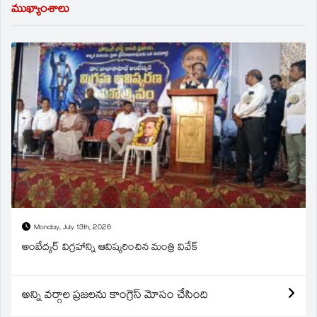
ముఖ్యాంశాలు
Monday, July 13th, 2026
అంబేద్కర్ విగ్రహాన్ని ఆవిష్కరించిన మంత్రి వివేక్
అన్ని వర్గాల ప్రజలను కాంగ్రెస్ మోసం చేసింది