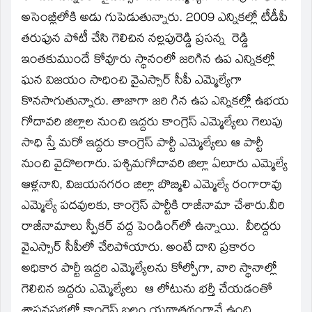
అసెంబ్లీలోకి అడు గుపెడుతున్నారు. 2009 ఎన్నికల్లో టీడీపీ
తరుఫున పోటీ చేసి గెలిచిన నల్లపురెడ్డి ప్రసన్న రెడ్డి
ఇంతకుముందే కోవూరు స్థానంలో జరిగిన ఉప ఎన్నికల్లో
ఘన విజయం సాధించి వైఎస్సార్‌ సీపీ ఎమ్మెల్యేగా
కొనసాగుతున్నారు. తాజాగా జరి గిన ఉప ఎన్నికల్లో ఉభయ
గోదావరి జిల్లాల నుంచి ఇద్దరు కాంగ్రెస్‌ ఎమ్మెల్యేలు గెలుపు
సాధి స్తే మరో ఇద్దరు కాంగ్రెస్‌ పార్టీ ఎమ్మెల్యేలు ఆ పార్టీ
నుంచి వైదొలగారు. పశ్చిమగోదావరి జిల్లా ఏలూరు ఎమ్మెల్యే
ఆళ్లనాని, విజయనగరం జిల్లా బొబ్మిలి ఎమ్మెల్యే రంగారావు
ఎమ్మెల్యే పదవులకు, కాంగ్రెస్‌ పార్టీకి రాజీనామా చేశారు.వీరి
రాజీనామాలు స్పీకర్‌ వద్ద పెండింగ్‌లో ఉన్నాయి. వీరిద్దరు
వైఎస్సార్‌ సీపీలో చేరిపోయారు. అంటే దాని ప్రకారం
అధికార పార్టీ ఇద్దరి ఎమ్మెల్యేలను కోల్పోగా, వారి స్థానాల్లో
గెలిచిన ఇద్దరు ఎమ్మెల్యేలు ఆ లోటును భర్తీ చేయడంతో
శాసనసభలో కాంగ్రెస్‌ బలం యథాతథంగానే ఉంది.