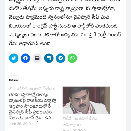
అభ్యర్థిగా సుబ్బా రాయుడిపై పోటీ చేసి ఓడి పోవడం కూడా
మరో విశేషమే. ఇప్పుడు రాష్ట్ర వ్యాప్తంగా 15 స్థానాల్లోనూ,
నెల్లూరు పార్లమెంట్‌ స్థానంలోనూ వైఎస్సార్‌ సీపీ ఘన
విజయంతో కాంగ్రెస్‌ పార్టీ నుంచి ఆ పార్టీలోకి ఎంతమంది
ఎమ్మెల్యేలు వలస వెళతారో అన్న విషయంపైనే మళ్లీ నంబర్‌
గేమ్‌ ఆధారపడి ఉంది.
Click
Click
Click
Click
Click
Click
to
to
to
to
to
to
share
share
email
share
share
share
on
on
a
on
on
on
Twitter
Facebook
link
LinkedIn
Telegram
WhatsApp
(Opens
(Opens
to
(Opens
(Opens
(Opens
in
in
a
in
in
in
Related
new
new
friend
new
new
new
window)
window)
(Opens
window)
window)
window)
చిరంజీవికి అంత సీన్‌లేదు!
in
రెండు స్థానాల్లో గెలుపు
new
window)
వ్యాఖ్యలపై రాజకీయ వర్గాల్లో
ఆగ్రహం సొంతూరులోనే
వైఎస్సార్‌ సీపీ ప్రభంజనం
ఏలూరు, జూన్‌ 24 : ఉప
టీడీపీ అండతో వీగిన
ఎన్నికల పోరులో
June 25, 2012
అవిశ్వాసం
నర్సాపురం,