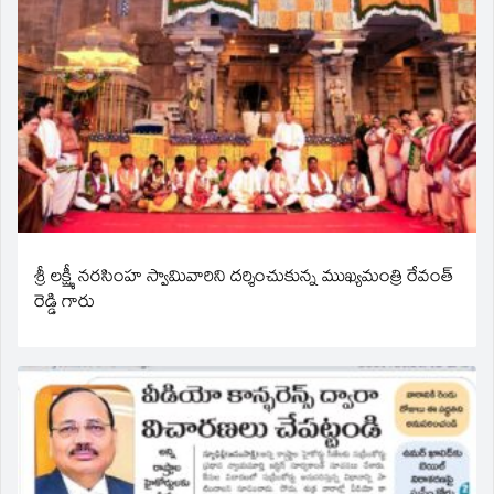
శ్రీ లక్ష్మీ నరసింహ స్వామివారిని దర్శించుకున్న ముఖ్యమంత్రి రేవంత్
రెడ్డి గారు