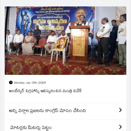
Monday, July 13th, 2026
అంబేద్కర్ విగ్రహాన్ని ఆవిష్కరించిన మంత్రి వివేక్
అన్ని వర్గాల ప్రజలను కాంగ్రెస్ మోసం చేసింది
మోటర్లకు మీటర్లు పెట్టం