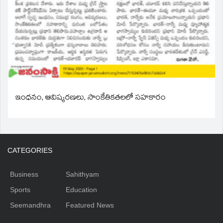
ఇంధనం, ఆవిష్కరణలు, సాంకేతికతలలో సహకారం
CATEGORIES
Business
Sahithyam
Sports
Education
Seemandhra
Featured News