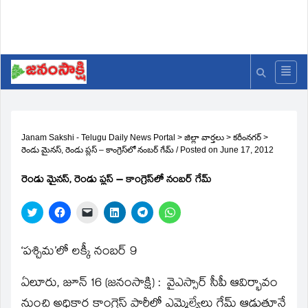
Janam Sakshi - Telugu Daily News Portal
>
జిల్లా వార్తలు
>
కరీంనగర్
>
రెండు మైనస్‌, రెండు ప్లస్‌ – కాంగ్రెస్‌లో నంబర్‌ గేమ్‌
/
Posted on
June 17, 2012
రెండు మైనస్‌, రెండు ప్లస్‌ – కాంగ్రెస్‌లో నంబర్‌ గేమ్‌
Click
Click
Click
Click
Click
Click
to
to
to
to
to
to
share
share
email
share
share
share
on
on
a
on
on
on
Twitter
Facebook
link
LinkedIn
Telegram
WhatsApp
‘పశ్చిమ’లో లక్కీ నంబర్‌ 9
(Opens
(Opens
to
(Opens
(Opens
(Opens
in
in
a
in
in
in
new
new
friend
new
new
new
ఏలూరు, జూన్‌ 16 (జనంసాక్షి) : వైఎస్సార్‌ సీపీ ఆవిర్భావం
window)
window)
(Opens
window)
window)
window)
in
new
నుంచి అధికార కాంగ్రెస్‌ పార్టీలో ఎమ్మెల్యేలు గేమ్‌ ఆడుతూనే