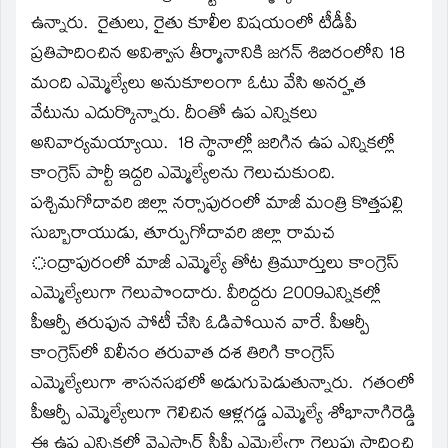
window)
ఉన్నారు. రైతులు, రైతు కూలీల విషయంలో టీడీపీ
ప్రతిపాదించిన అవిశ్వాస తీర్మానానికి జగన్‌ శిబిరంలోని 18
మంది ఎమ్మెల్యేలు అనుకూలంగా ఓటు వేసి అనర్హత
వేటును ఎదుర్కొన్నారు. దీంతో ఉప ఎన్నికలు
అనివార్యమయ్యాయి. 18 స్థానాల్లో జరిగిన ఉప ఎన్నికల్లో
కాంగ్రెస్‌ పార్టీ ఇద్దరి ఎమ్మెల్యేలను గెలుచుకుంది.
పశ్చిమగోదావరి జిల్లా నర్సాపురంలో మాజీ మంత్రి కొత్తపల్లి
సుబ్బారాయుడు, తూర్పుగోదావరి జిల్లా రామచ
ంద్రాపురంలో మాజీ ఎమ్మెల్యే తోట త్రిమూర్తులు కాంగ్రెస్‌
ఎమ్మెల్యేలుగా గెలుపొందారు. వీరిద్దరు 2009ఎన్నికల్లో
పీఆర్పీ తరుఫున పోటీ చేసి ఓడిపోయిన వారే. పీఆర్పీ
కాంగ్రెస్‌లో విలీనం తరువాత దశ తిరిగి కాంగ్రెస్‌
ఎమ్మెల్యేలుగా శాసనసభలో అడుగుపెడుతున్నారు. గతంలో
పీఆర్పీ ఎమ్మెల్యేలుగా గెలిచిన ఆళ్లగడ్డ ఎమ్మెల్యే శోభానాగిరెడ్డి
ఈ ఉప ఎన్నికలో వైఎస్సార్‌ సీపీ ఎమ్మెల్యేగా గెలుపు సాధించి