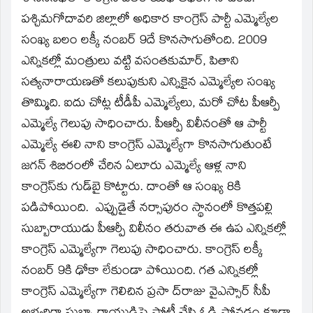
పశ్చిమగోదావరి జిల్లాలో అధికార కాంగ్రెస్‌ పార్టీ ఎమ్మెల్యేల
సంఖ్య బలం లక్కీ నంబర్‌ 9దే కొనసాగుతోంది. 2009
ఎన్నికల్లో మంత్రులు వట్టి వసంతకుమార్‌, పితాని
సత్యనారాయణతో కలుపుకుని ఎన్నికైన ఎమ్మెల్యేల సంఖ్య
తొమ్మిది. ఐదు చోట్ల టీడీపీ ఎమ్మెల్యేలు, మరో చోట పీఆర్పీ
ఎమ్మెల్యే గెలుపు సాధించారు. పీఆర్పీ విలీనంతో ఆ పార్టీ
ఎమ్మెల్యే ఈలి నాని కాంగ్రెస్‌ ఎమ్మెల్యేగా కొనసాగుతుంటే
జగన్‌ శిబిరంలో చేరిన ఏలూరు ఎమ్మెల్యే ఆళ్ల నాని
కాంగ్రెస్‌కు గుడ్‌బై కొట్టారు. దాంతో ఆ సంఖ్య 8కి
పడిపోయింది. ఎప్పుడైతే నర్సాపురం స్థానంలో కొత్తపల్లి
సుబ్బారాయుడు పీఆర్పీ విలీనం తరువాత ఈ ఉప ఎన్నికల్లో
కాంగ్రెస్‌ ఎమ్మెల్యేగా గెలుపు సాధించారు. కాంగ్రెస్‌ లక్కీ
నంబర్‌ 9కి ఢోకా లేకుండా పోయింది. గత ఎన్నికల్లో
కాంగ్రెస్‌ ఎమ్మెల్యేగా గెలిచిన ప్రసా ద్‌రాజు వైఎస్సార్‌ సీపీ