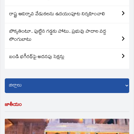
రాష్ట్ర ఆవిర్బావ వేడుకలను ఉదయంపూట నిర్వహించాలి
బొక్కతింటూ.. పుట్టిన గడ్డకు పోటు.. ప్రభువు పాదాల వద్ద
లొంగుబాటు
బండి భగీరథ్‌పై అదనపు సెక్షన్లు
జాతీయం