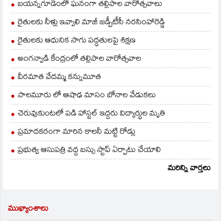
బయన్నగూడెంలో ఘనంగా తల్లిపాల వారోత్సవాలు
రైతులకు నీళ్లు ఇవ్వాలి మాజీ జడ్పీటీసీ నరసింహారెడ్డి
రైతులకు ఆధునిక సాగు పద్ధతులపై శిక్షణ
అంగన్వాడి కేంద్రంలో తల్లిపాల వారోత్సవాల
వీరమాత వేదమ్మ కన్నుమూత
పాలమూరు లో ఆషాఢ మాసం బోనాల వేడుకలు
చెరువుకుంటలో పడి హాస్టల్ ఇద్దరు విద్యార్థుల మృతి
ప్రమాదకరంగా మారిన కాలనీ మట్టి రోడ్లు
ప్రభుత్వ ఆసుపత్రి వద్ద బస్సు స్టాప్ ఏర్పాటు చేయాలి
మరిన్ని వార్తలు
ముఖ్యాంశాలు