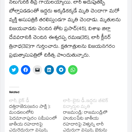
window)
నలుగురికి తీవ్ర గాయలయ్యాయి. లారీ అదుపుతప్పి
బోల్తాపడడంతో ఇద్దరు అక్కడికక్కడే మృతి చెందాగా మరో
వ్యక్తి అసుపత్రికి తరలిస్తుండగా మృతి చెందాడు. మృతులను
విజయవాడకు చెందిన తోట ప్రసాద్‌(45), విశాఖ జిల్లా
దేవవరానికి చెందిన ఈశ్వరప్ప రమణ(35), లారీ క్లీనర్‌
త్రినాధ(32)గా గుర్తించారు. క్షతగాత్రులను విజయనగరం
ప్రభుత్వాసుపత్రిలో చికిత్స పొందుతున్నారు.
Click
Click
Click
Click
Click
Click
to
to
to
to
to
to
share
share
email
share
share
share
on
on
a
on
on
on
Twitter
Facebook
link
LinkedIn
Telegram
WhatsApp
(Opens
(Opens
to
(Opens
(Opens
(Opens
in
in
a
in
in
in
Related
new
new
friend
new
new
new
window)
window)
(Opens
window)
window)
window)
లారీ, బైక్‌ ఢీ
లారీ-బైకు ఢీ..ఇద్దరు బీటెక్
in
దత్తిరాజేరు(జ‌నం సాక్షి ):
విద్యార్థుల మృతి
new
window)
మండలంలోని
రాజమండ్రి: రాజమండ్రిలో
పెదమానాపురం సమీపంలో
హుకుంపేట జాతీయ
జాతీయ రహదారిపై
రహదారిపై వెళ్తున్న లారీ
ఎదురెదురుగా వస్తున్న
ఎదురుగా వస్తున్న బైకును