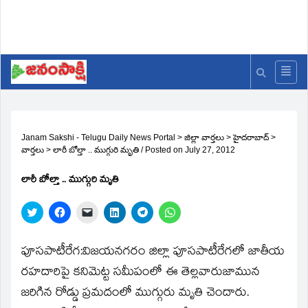
Janam Sakshi - Telugu Daily News Portal
>
జిల్లా వార్తలు
>
హైదరాబాద్
>
వార్తలు
>
లారీ బోల్తా .. ముగ్గురి మృతి
/
Posted on
July 27, 2012
లారీ బోల్తా .. ముగ్గురి మృతి
Click
Click
Click
Click
Click
Click
to
to
to
to
to
to
share
share
email
share
share
share
on
on
a
on
on
on
Twitter
Facebook
link
LinkedIn
Telegram
WhatsApp
పూసపాటీరేగ:విజయనగరం జిల్లా పూసపాటీరేగలో జాతీయ
(Opens
(Opens
to
(Opens
(Opens
(Opens
in
in
a
in
in
in
రహదారిపై కనిమెట్ట సమీపంలో ఈ తెల్లవారుజామున
new
new
friend
new
new
new
window)
window)
(Opens
window)
window)
window)
జరిగిన రోడ్డు ప్రమదంలో ముగ్గురు మృతి చెందారు.
in
new