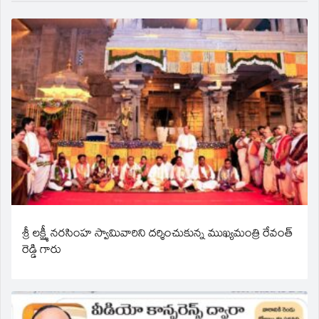
శ్రీ లక్ష్మీ నరసింహ స్వామివారిని దర్శించుకున్న ముఖ్యమంత్రి రేవంత్
రెడ్డి గారు