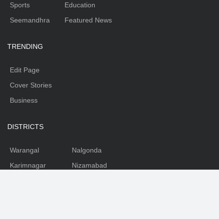
Sports
Education
Seemandhra
Featured News
TRENDING
Edit Page
Cover Stories
Business
DISTRICTS
Warangal
Nalgonda
Karimnagar
Nizamabad
Mahabubnagar
Medhak
Adilabad
Rangareddy
Khammam