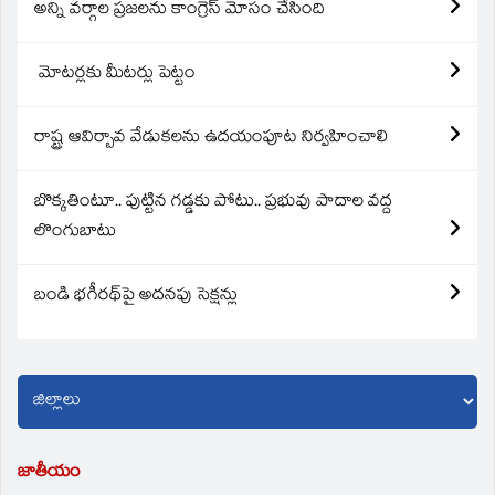
అన్ని వర్గాల ప్రజలను కాంగ్రెస్ మోసం చేసింది
మోటర్లకు మీటర్లు పెట్టం
రాష్ట్ర ఆవిర్బావ వేడుకలను ఉదయంపూట నిర్వహించాలి
బొక్కతింటూ.. పుట్టిన గడ్డకు పోటు.. ప్రభువు పాదాల వద్ద
లొంగుబాటు
బండి భగీరథ్‌పై అదనపు సెక్షన్లు
జాతీయం