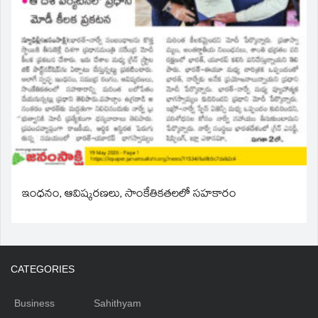
ఇంధనం, ఆవిష్కరణలు, సాంకేతికతలలో సహకారం
CATEGORIES
Business
Sahithyam