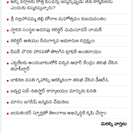
ఢీకొనడంతో ఈ ప్రమాదం
అన్ని వర్గాలకు కొత్త పింఛన్లు ఇస్తున్నప్పుడు బీడీ కార్మికులను
జరిగింది. ఈ…
ఎందుకు విస్మరిస్తున్నారు?
శ్రీ నల్లపోచమ్మ తల్లి బోనాల మహోత్సవం విజయవంతం
స్థానిక సంస్థల అదనపు కలెక్టర్ మధుసూదన్ నాయక్
కలెక్టర్ ఆశయం నీరుగార్చిన అధికారుల నిర్లక్ష్యం!
దీపక్ చౌదరి చొరవతో తొలగిన ట్రాఫిక్‌ అంతరాయం
ఎట్టకేలకు అందుబాటులోకి వచ్చిన ఆధార్ కేంద్రం తనిఖీ చేసిన
తహసీల్దార్
బాలికల వసతి గృహాన్ని ఆకస్మికంగా తనిఖీ చేసిన డీఆర్ఓ
జడ్చర్ల సబ్-రిజిస్ట్రార్ కార్యాలయం మార్పుకు వినతి
మారం జగదీష్ జన్మదిన వేడుకలు
జయశంకర్ స్ఫూర్తితో తెలంగాణ అభివృద్ధికి కృషి చేద్దాం
మరిన్ని వార్తలు