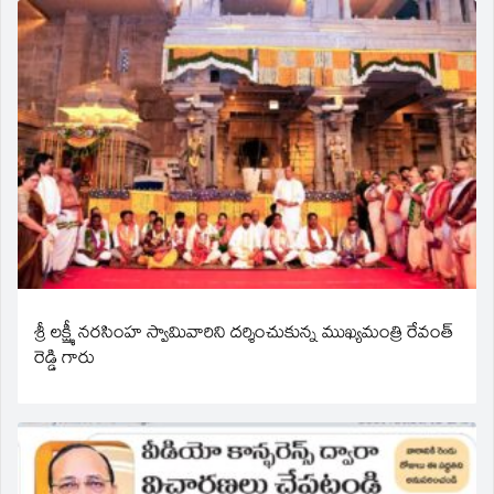
శ్రీ లక్ష్మీ నరసింహ స్వామివారిని దర్శించుకున్న ముఖ్యమంత్రి రేవంత్
రెడ్డి గారు