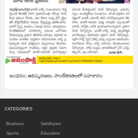
ఇంధనం, ఆవిష్కరణలు, సాంకేతికతలలో సహకారం
CATEGORIES
Business
Sahithyam
Sports
Education