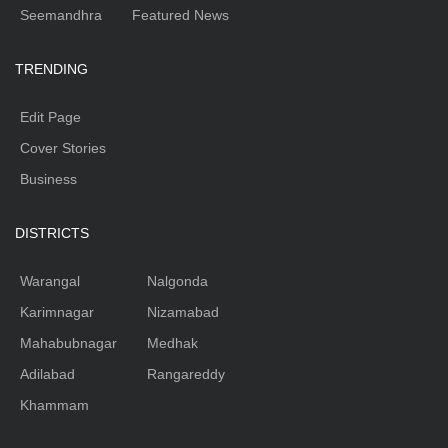
Seemandhra
Featured News
TRENDING
Edit Page
Cover Stories
Business
DISTRICTS
Warangal
Nalgonda
Karimnagar
Nizamabad
Mahabubnagar
Medhak
Adilabad
Rangareddy
Khammam