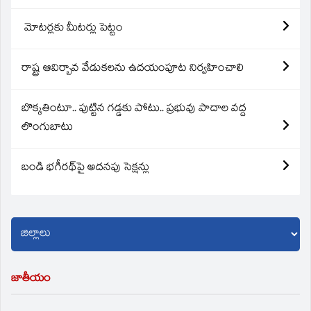
మోటర్లకు మీటర్లు పెట్టం
రాష్ట్ర ఆవిర్బావ వేడుకలను ఉదయంపూట నిర్వహించాలి
బొక్కతింటూ.. పుట్టిన గడ్డకు పోటు.. ప్రభువు పాదాల వద్ద
లొంగుబాటు
బండి భగీరథ్‌పై అదనపు సెక్షన్లు
జాతీయం