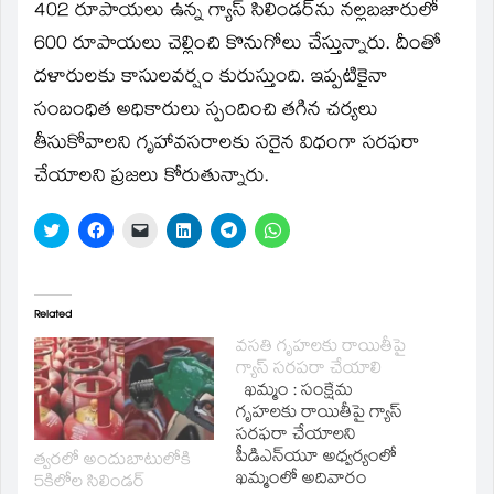
402 రూపాయలు ఉన్న గ్యాస్‌ సిలిండర్‌ను నల్లబజారులో
600 రూపాయలు చెల్లించి కొనుగోలు చేస్తున్నారు. దీంతో
దళారులకు కాసులవర్షం కురుస్తుంది. ఇప్పటికైనా
సంబంధిత అధికారులు స్పందించి తగిన చర్యలు
తీసుకోవాలని గృహావసరాలకు సరైన విధంగా సరఫరా
చేయాలని ప్రజలు కోరుతున్నారు.
Click
Click
Click
Click
Click
Click
to
to
to
to
to
to
share
share
email
share
share
share
on
on
a
on
on
on
Twitter
Facebook
link
LinkedIn
Telegram
WhatsApp
(Opens
(Opens
to
(Opens
(Opens
(Opens
in
in
a
in
in
in
Related
new
new
friend
new
new
new
window)
window)
(Opens
window)
window)
window)
వసతి గృహలకు రాయితీపై
in
గ్యాస్‌ సరపరా చేయాలి
new
window)
ఖమ్మం : సంక్షేమ
గృహలకు రాయితీపై గ్యాస్‌
సరఫరా చేయాలని
పీడిఎన్‌యూ అధ్వర్యంలో
త్వరలో అందుబాటులోకి
ఖమ్మంలో అదివారం
5కిలోల సిలిండర్‌