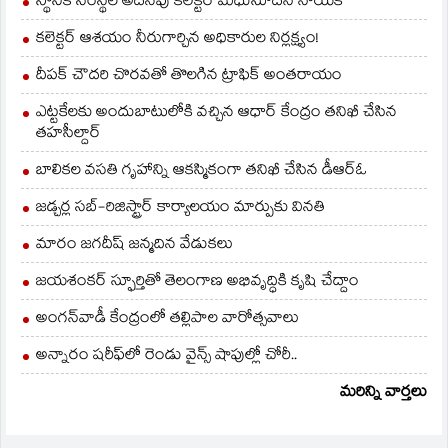
స్థానిక సంస్థల అదనపు కలెక్టర్ మధుసూదన్ నాయక్
జరిగాయి. ఈ…
కలెక్టర్ ఆశయం నీరుగార్చిన అధికారుల నిర్లక్ష్యం!
దీపక్ చౌదరి చొరవతో తొలగిన ట్రాఫిక్‌ అంతరాయం
ఎట్టకేలకు అందుబాటులోకి వచ్చిన ఆధార్ కేంద్రం తనిఖీ చేసిన
తహసీల్దార్
బాలికల వసతి గృహాన్ని ఆకస్మికంగా తనిఖీ చేసిన డీఆర్ఓ
జడ్చర్ల సబ్-రిజిస్ట్రార్ కార్యాలయం మార్పుకు వినతి
మారం జగదీష్ జన్మదిన వేడుకలు
జయశంకర్ స్ఫూర్తితో తెలంగాణ అభివృద్ధికి కృషి చేద్దాం
అంగన్‌వాడీ కేంద్రంలో తల్లిపాల వారోత్సవాలు
అన్నారం షరీఫ్‌లో రెండు వైన్స్ షాపుల్లో చోరీ..
మరిన్ని వార్తలు