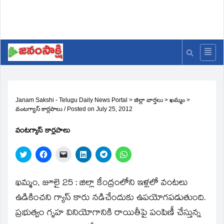
Janam Sakshi - Telugu Daily News Portal
>
జిల్లా వార్తలు
>
ఖమ్మం
>
వంటగ్యాస్‌ కార్లపాలు
/
Posted on
July 25, 2012
వంటగ్యాస్‌ కార్లపాలు
Click
Click
Click
Click
Click
Click
to
to
to
to
to
to
share
share
email
share
share
share
on
on
a
on
on
on
Twitter
Facebook
link
LinkedIn
Telegram
WhatsApp
ఖమ్మం, జూలై 25 : జిల్లా కేంద్రంలోని ఇళ్లలో వంటలు
(Opens
(Opens
to
(Opens
(Opens
(Opens
in
in
a
in
in
in
ఉడికించని గ్యాస్‌ కారు నడిచేందుకు ఉపయోగపడుతుంది.
new
new
friend
new
new
new
window)
window)
(Opens
window)
window)
window)
ప్రభుత్వం గృహ వినియోగానికి రాయితీపై పంపిణీ చేస్తున్న
in
new