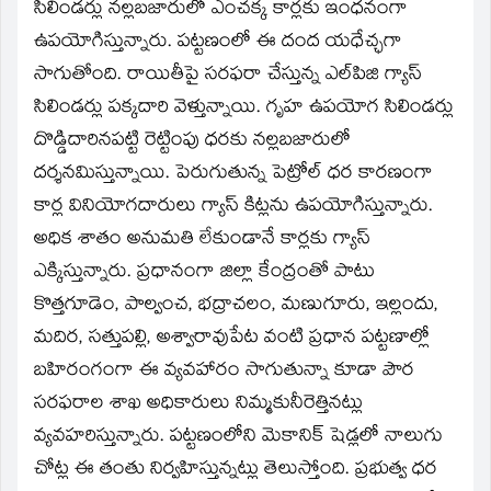
window)
సిలిండర్లు నల్లబజారులో ఎంచక్క కార్లకు ఇంధనంగా
ఉపయోగిస్తున్నారు. పట్టణంలో ఈ దంద యధేచ్ఛగా
సాగుతోంది. రాయితీపై సరఫరా చేస్తున్న ఎల్‌పిజి గ్యాస్‌
సిలిండర్లు పక్కదారి వెళ్తున్నాయి. గృహ ఉపయోగ సిలిండర్లు
దొడ్డిదారినపట్టి రెట్టింపు ధరకు నల్లబజారులో
దర్శనమిస్తున్నాయి. పెరుగుతున్న పెట్రోల్‌ ధర కారణంగా
కార్ల వినియోగదారులు గ్యాస్‌ కిట్లను ఉపయోగిస్తున్నారు.
అధిక శాతం అనుమతి లేకుండానే కార్లకు గ్యాస్‌
ఎక్కిస్తున్నారు. ప్రధానంగా జిల్లా కేంద్రంతో పాటు
కొత్తగూడెం, పాల్వంచ, భద్రాచలం, మణుగూరు, ఇల్లందు,
మదిర, సత్తుపల్లి, అశ్వారావుపేట వంటి ప్రధాన పట్టణాల్లో
బహిరంగంగా ఈ వ్యవహారం సాగుతున్నా కూడా పౌర
సరఫరాల శాఖ అధికారులు నిమ్మకునీరెత్తినట్లు
వ్యవహరిస్తున్నారు. పట్టణంలోని మెకానిక్‌ షెడ్లలో నాలుగు
చోట్ల ఈ తంతు నిర్వహిస్తున్నట్లు తెలుస్తోంది. ప్రభుత్వ ధర