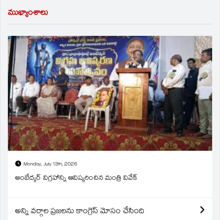
ముఖ్యాంశాలు
Monday, July 13th, 2026
అంబేద్కర్ విగ్రహాన్ని ఆవిష్కరించిన మంత్రి వివేక్
అన్ని వర్గాల ప్రజలను కాంగ్రెస్ మోసం చేసింది