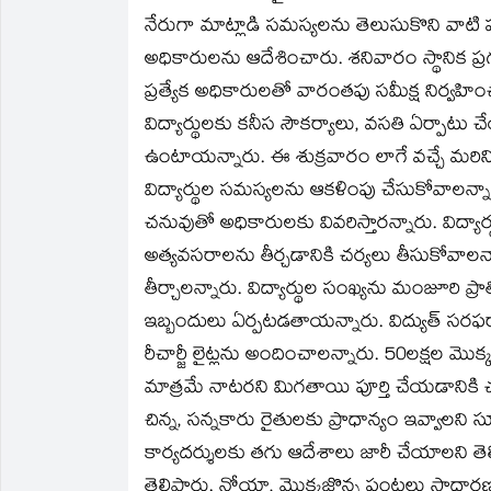
in
in
a
in
in
in
నేరుగా మాట్లాడి సమస్యలను తెలుసుకొని వాటి పరిష
new
new
friend
new
new
new
window)
window)
(Opens
window)
window)
window)
in
అధికారులను ఆదేశించారు. శనివారం స్థానిక
new
window)
ప్రత్యేక అధికారులతో వారంతపు సమీక్ష నిర్వహ
విద్యార్థులకు కనీస సౌకర్యాలు, వసతి ఏర్పా
ఉంటాయన్నారు. ఈ శుక్రవారం లాగే వచ్చే మరిన్ని 
విద్యార్థుల సమస్యలను ఆకళింపు చేసుకోవాలన్నా
చనువుతో అధికారులకు వివరిస్తారన్నారు. విద్యా
అత్యవసరాలను తీర్చడానికి చర్యలు తీసుకోవాలన్
తీర్చాలన్నారు. విద్యార్థుల సంఖ్యను మంజూరి ప్
ఇబ్బందులు ఏర్పటడతాయన్నారు. విద్యుత్‌ స
రీచార్జీ లైట్లను అందించాలన్నారు. 50లక్షల మొక్
మాత్రమే నాటరని మిగతాయి పూర్తి చేయడానిక
చిన్న, సన్నకారు రైతులకు ప్రాధాన్యం ఇవ్వా
కార్యదర్శులకు తగు ఆదేశాలు జారీ చేయాలని త
తెలిపారు. నోయా, మొక్కజొన్న పంటలు సాధారణ 