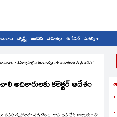
ెలంగాణ
స్పోర్ట్స్
బిజినెస్
సాహిత్యం
ఈ పేపర్
మరిన్ని +
ిజామాబాద్
>
వసతి గృహల్లో వసతులు కల్పించాలి అధికారులకు కలెక్టర్‌ ఆదేశం
/
ాలి అధికారులకు కలెక్టర్‌ ఆదేశం
త
వసతి గృహాలలో పర్యటించి, రాత్రి బస చేసి విద్యార్థులతో