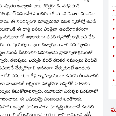
్కారం ఇవ్వాలని జిల్లా కలెక్టరు డి. వరప్రసాద్‌
 ప్రగతి భవన్‌ సమావేశ మందిరంలో యంపిడిఒలు, మండల
ించారు. ఈ సందర్భంగా మాట్లాడుతూ వసతి గృహాల్లో ఉండే
టు చేయడానికి ఈ రాత్రి బసలు ఎంతైనా ఉపయోగకరంగా
శుక్రవారాల్లో అధికారులు వసతి గృహాల్లో రాత్రి బస చేసి
రు. ఈ ప్రయత్నం ద్వారా విద్యార్థులు వారి సమస్యలను
ర్థుల నుండి సేకరించిన సమస్యలను ప్రాధాన్యతాక్రమంలో
నారు. తలుపులు, విద్యుత్‌ వంటి తదితర సమస్యలు వెంటనే
రాతిపదికనే చేర్చుకోవాలి అదనంగా చేర్చుకుంటే అందరికి
రఫరా లేని సమయంలో ప్రత్యామ్నాయంగా ఉపయోగించడానికి
కలు నాటడానికి లక్ష్యంగా పెట్టుకొగా ఇప్పటికి 50శాతం
ి చర్యలు తీసుకోవాలన్నారు. యూరియా ఎరువుల సరఫరాలో
లని సూచించారు. ఈ విషయమై సంబంధిత విండోలకు,
ెలిపారు. ఇప్పటి పంటల సాగు సంతృప్తి కరంగానే ఉందని
మ
సాగు కంటే అధికంగానే సాగు చేశారన్నారు. ఇప్పటికీ