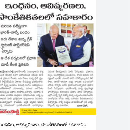
ఇంధనం, ఆవిష్కరణలు, సాంకేతికతలలో సహకారం