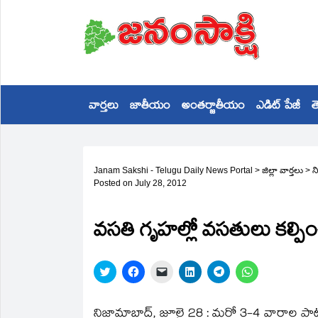
వార్తలు
జాతీయం
అంతర్జాతీయం
ఎడిట్ పేజీ
త
Janam Sakshi - Telugu Daily News Portal
>
జిల్లా వార్తలు
>
న
Posted on
July 28, 2012
వసతి గృహల్లో వసతులు కల్పించ
Click
Click
Click
Click
Click
Click
to
to
to
to
to
to
share
share
email
share
share
share
on
on
a
on
on
on
Twitter
Facebook
link
LinkedIn
Telegram
WhatsApp
నిజామాబాద్‌, జూలై 28 : మరో 3-4 వారాల పాటు 
(Opens
(Opens
to
(Opens
(Opens
(Opens