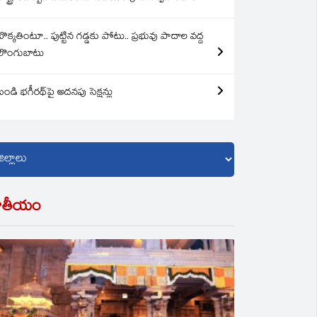
బొక్కతింటూ.. పుట్టిన గడ్డకు పోటు.. ప్రభువు పాదాల వద్ద
లొంగుబాటు
బండి భగీరథ్‌పై అదనపు సెక్షన్లు
ాతీయం