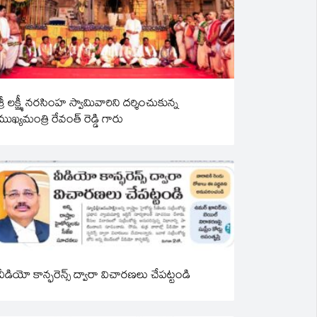
శ్రీ లక్ష్మీ నరసింహ స్వామివారిని దర్శించుకున్న
ముఖ్యమంత్రి రేవంత్ రెడ్డి గారు
వీడియో కాన్ఫరెన్స్ ద్వారా విచారణలు చేపట్టండి