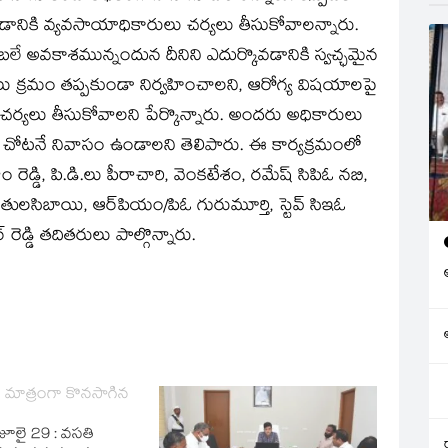
కి వ్యవసాయాధికారులు చర్యలు తీసుకోవాలన్నారు.
రబలే అవకాశమున్నందున దీనిని ఎదుర్కొవడానికి స్వచ్ఛమైన
ు క్రమం తప్పకుండా నిర్వహించాలని, ఆరోగ్య విషయాలపై
 చర్యలు తీసుకోవాలని పేర్కొన్నారు. అందరు అధికారులు
సిన చోటనే నివాసం ఉండాలని తెలిపారు. ఈ కార్యక్రమంలో
ం రెడ్డి, పి.డి.లు పీరాచారి, వెంకటేశం, రమేష్‌ సిపిఓ నబి,
స్‌ తులసిబాయి, ఆర్‌పియం/పిఓ గురుమూర్తి, స్టెవ్‌ సిఇఓ
 రెడ్డి తదితరులు పాల్గొన్నారు.
మ మాత్రంగా కొనసాగిన
 జూలై 29 : వసతి