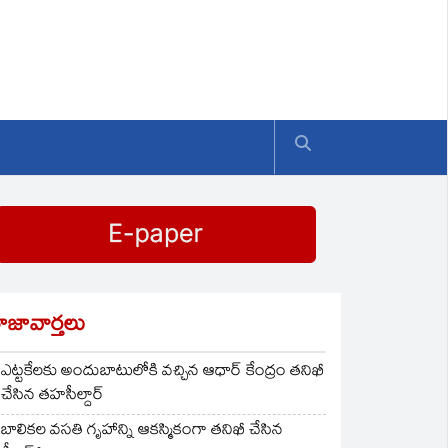
ాజావార్తలు
ఎట్టకేలకు అందుబాటులోకి వచ్చిన ఆధార్ కేంద్రం తనిఖీ
చేసిన తహసీల్దార్
బాలికల వసతి గృహాన్ని ఆకస్మికంగా తనిఖీ చేసిన