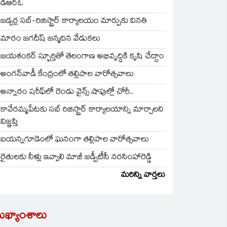
డీఆర్ఓ
జడ్చర్ల సబ్-రిజిస్ట్రార్ కార్యాలయం మార్పుకు వినతి
మారం జగదీష్ జన్మదిన వేడుకలు
జయశంకర్ స్ఫూర్తితో తెలంగాణ అభివృద్ధికి కృషి చేద్దాం
అంగన్‌వాడీ కేంద్రంలో తల్లిపాల వారోత్సవాలు
అన్నారం షరీఫ్‌లో రెండు వైన్స్ షాపుల్లో చోరీ..
కావేరమ్మపేటకు సబ్ రిజిస్ట్రార్ కార్యాలయాన్ని మార్చాలని
విజ్ఞప్తి
బయన్నగూడెంలో ఘనంగా తల్లిపాల వారోత్సవాలు
రైతులకు నీళ్లు ఇవ్వాలి మాజీ జడ్పీటీసీ నరసింహారెడ్డి
మరిన్ని వార్తలు
ుఖ్యాంశాలు