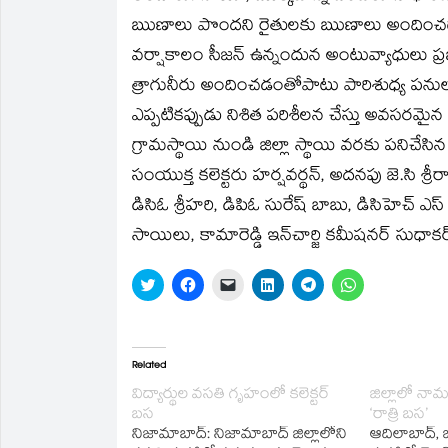
ఋణాలు పొందని రైతులకు ఋణాలు అందించడాని
వర్షాకాలం సీజన్‌ ఉన్నందున అంటువ్యాధులు ప్
త్రాగునీరు అందించడంతోపాటు పారిశుధ్య పనుల
ఎప్పటికప్పుడు నిశిత పరిశీలన చేస్తు అవసరమైన
గ్రామస్థాయి నుండి జిల్లా స్థాయి వరకు పనిచే
సంయుక్త కలెక్టరు హర్షవర్థన్‌, అదనపు జె.సి శ్రీరా
డిసిఓ శ్రీహరి, డిపిఓ సురేష్‌ బాబు, డిసిహెచ్‌ ఎ
సాయిలు, కామారెడ్డి ఇన్‌చార్జి కమీషనర్‌ సుధాకర్‌
Click
Click
Click
Click
Click
Click
to
to
to
to
to
to
share
share
email
share
share
share
on
on
a
on
on
on
Twitter
Facebook
link
LinkedIn
Telegram
WhatsApp
(Opens
(Opens
to
(Opens
(Opens
(Opens
in
in
a
in
in
in
Related
new
new
friend
new
new
new
window)
window)
(Opens
window)
window)
window)
విద్యార్థుల వసతి గృహంలో కలెక్టర్‌
జిల్లాలో నా
in
బస
‘రాత్రి బస’
new
window)
నిజామాబాద్‌: నిజామాబాద్‌ జిల్లాలోని
ఆదిలాబాద్‌,