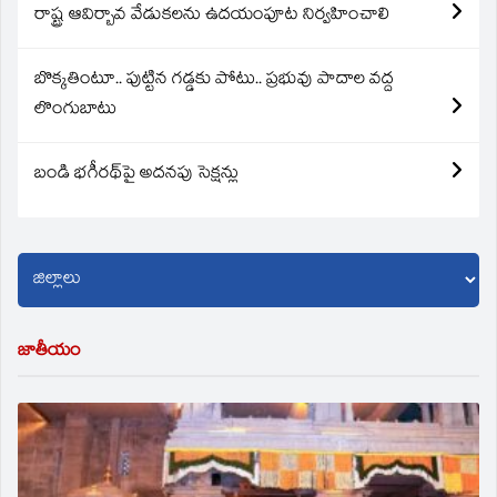
రాష్ట్ర ఆవిర్బావ వేడుకలను ఉదయంపూట నిర్వహించాలి
బొక్కతింటూ.. పుట్టిన గడ్డకు పోటు.. ప్రభువు పాదాల వద్ద
లొంగుబాటు
బండి భగీరథ్‌పై అదనపు సెక్షన్లు
జాతీయం