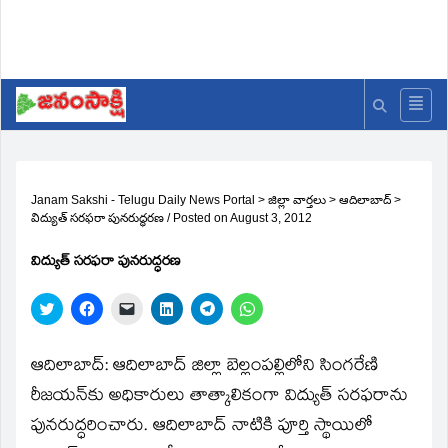
Janam Sakshi - Telugu Daily News Portal
>
జిల్లా వార్తలు
>
ఆదిలాబాద్
>
విద్యుత్‌ సరఫరా పునరుద్ధరణ
/
Posted on
August 3, 2012
విద్యుత్‌ సరఫరా పునరుద్ధరణ
Click
Click
Click
Click
Click
Click
to
to
to
to
to
to
share
share
email
share
share
share
on
on
a
on
on
on
Twitter
Facebook
link
LinkedIn
Telegram
WhatsApp
ఆదిలాబాద్‌: ఆదిలాబాద్‌ జిల్లా బెల్లంపల్లిలోని సింగరేణి
(Opens
(Opens
to
(Opens
(Opens
(Opens
in
in
a
in
in
in
రీజయన్‌కు అధికారులు తాత్కాలికంగా విద్యుత్‌ సరఫరాను
new
new
friend
new
new
new
window)
window)
(Opens
window)
window)
window)
పునరుద్ధరించారు. ఆదిలాబాద్‌ నాటికి పూర్తి స్థాయిలో
in
new