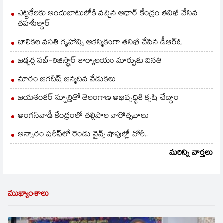
ఎట్టకేలకు అందుబాటులోకి వచ్చిన ఆధార్ కేంద్రం తనిఖీ చేసిన
తహసీల్దార్
బాలికల వసతి గృహాన్ని ఆకస్మికంగా తనిఖీ చేసిన డీఆర్ఓ
జడ్చర్ల సబ్-రిజిస్ట్రార్ కార్యాలయం మార్పుకు వినతి
మారం జగదీష్ జన్మదిన వేడుకలు
జయశంకర్ స్ఫూర్తితో తెలంగాణ అభివృద్ధికి కృషి చేద్దాం
అంగన్‌వాడీ కేంద్రంలో తల్లిపాల వారోత్సవాలు
అన్నారం షరీఫ్‌లో రెండు వైన్స్ షాపుల్లో చోరీ..
మరిన్ని వార్తలు
ముఖ్యాంశాలు