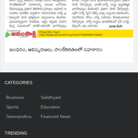
ఇంధనం, ఆవిష్కరణలు, సాంకేతికతలలో సహకారం
CATEGORIES
Business
Sahithyam
Sports
Education
Seemandhra
Featured News
TRENDING