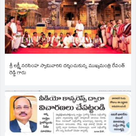
శ్రీ లక్ష్మీ నరసింహ స్వామివారిని దర్శించుకున్న ముఖ్యమంత్రి రేవంత్
రెడ్డి గారు