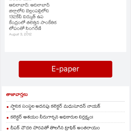
పునరుద్దరించేందుకు
సింగరేణి గనుల్లో బొగ్గు
ఆదిలాబాద్‌: ఆదిలాబాద్‌
చర్యలు తీసుకుంటామని
ఉత్పత్తికి విఘాతం కలిగింది.
జిల్లాలోని బెల్లంపల్లిలోని
అధికారులు వెల్లడించారు.
అధికారులు సమస్యను
132కేవీ విద్యుత్‌ ఉప
ఇంకా గుర్తించలేదు.
కేంద్రంలో తలెత్తిన సాంకేతిక
మందమర్రి, బెల్లంపల్లి,
లోపంతో సింగరేణి
శ్రీరాంపూర్‌, రమకృష్ణాపూర్‌,
ప్రాంతంలో నిన్నటి నుంచి
August 3, 2012
గోలేటి ప్రాంతాలు
విద్యుత్‌ సరఫరా
అంధకారంలో
నిలిచిపోయింది. దీంతో
చిక్కుకున్నాయి.
19సింగరేణి గనుల్లో బొగ్గు
ఉత్పత్తి నిలిచిపోవడంతో
రూ.4:50కోట్ల మేర నష్టం
వాటిల్లింది. 30వేల టన్నుల
బొగ్గు ఉత్పత్తికి విఘాతం
కలిగింది. అధికారులు
సమస్యను ఇంకా
గుర్తించలేదు. మందమర్రి,
తాజావార్తలు
బెల్లంపల్లి, శ్రీరాంపూర్‌,
రామకృష్ణాపూర్‌, గోలేటి
స్థానిక సంస్థల అదనపు కలెక్టర్ మధుసూదన్ నాయక్
ప్రాంతాలు అంధకారంలో
చిక్కుకున్నాయి.
కలెక్టర్ ఆశయం నీరుగార్చిన అధికారుల నిర్లక్ష్యం!
దీపక్ చౌదరి చొరవతో తొలగిన ట్రాఫిక్‌ అంతరాయం