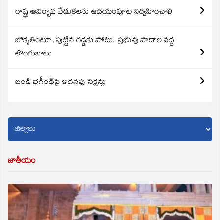
రాష్ట్ర ఆవిర్బావ వేడుకలను ఉదయంపూట నిర్వహించాలి
బొక్కతింటూ.. పుట్టిన గడ్డకు పోటు.. ప్రభువు పాదాల వద్ద
లొంగుబాటు
బండి భగీరథ్‌పై అదనపు సెక్షన్లు
జాతీయం