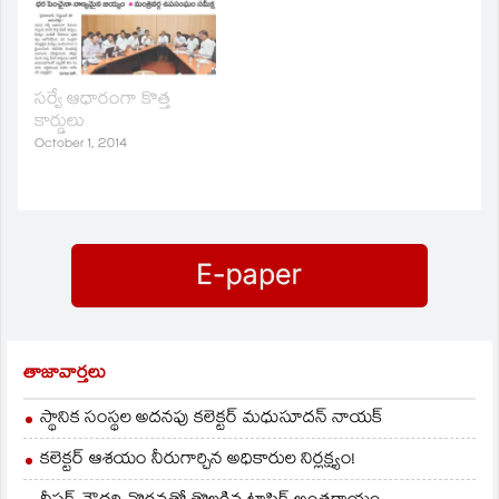
తీసుకున్నారు. రచ్చబండ
సమీక్షించనున్నారు.
కార్యక్రమ తేదీలను సీఎం
సమక్షంలో మంత్రివర్గ
ఉపసంఘం ఖరారు
సర్వే ఆధారంగా కొత్త
చేయనుంది.
కార్డులు
October 1, 2014
తాజావార్తలు
స్థానిక సంస్థల అదనపు కలెక్టర్ మధుసూదన్ నాయక్
కలెక్టర్ ఆశయం నీరుగార్చిన అధికారుల నిర్లక్ష్యం!