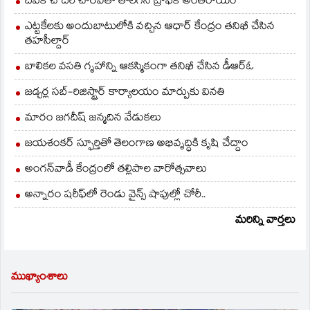
దీపక్ చౌదరి చొరవతో తొలగిన ట్రాఫిక్‌ అంతరాయం
ఎట్టకేలకు అందుబాటులోకి వచ్చిన ఆధార్ కేంద్రం తనిఖీ చేసిన
తహసీల్దార్
బాలికల వసతి గృహాన్ని ఆకస్మికంగా తనిఖీ చేసిన డీఆర్ఓ
జడ్చర్ల సబ్-రిజిస్ట్రార్ కార్యాలయం మార్పుకు వినతి
మారం జగదీష్ జన్మదిన వేడుకలు
జయశంకర్ స్ఫూర్తితో తెలంగాణ అభివృద్ధికి కృషి చేద్దాం
అంగన్‌వాడీ కేంద్రంలో తల్లిపాల వారోత్సవాలు
అన్నారం షరీఫ్‌లో రెండు వైన్స్ షాపుల్లో చోరీ..
మరిన్ని వార్తలు
ముఖ్యాంశాలు