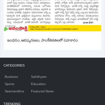
ఇంధనం, ఆవిష్కరణలు, సాంకేతికతలలో సహకారం
CATEGORIES
Business
Sahithyam
Sports
Education
Seemandhra
Featured News
TRENDING