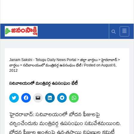
Janam Sakshi - Telugu Daily News Portal
>
జిల్లా వార్తలు
>
హైదరాబాద్
>
వార్తలు
>
సచివాలయంలో మంత్రివర్గ ఉపసంఘం భేటీ
/
Posted on
August 6,
2012
సచివాలయంలో మంత్రివర్గ ఉపసంఘం భేటీ
Click
Click
Click
Click
Click
Click
to
to
to
to
to
to
share
share
email
share
share
share
on
on
a
on
on
on
Twitter
Facebook
link
LinkedIn
Telegram
WhatsApp
హైదరాబాద్‌: సచివాలయంలో బోదన ఫీజులపై
(Opens
(Opens
to
(Opens
(Opens
(Opens
in
in
a
in
in
in
చర్చించేందుకు మంత్రివర్గ ఉపసంఘం సమివేశమయింది.
new
new
friend
new
new
new
window)
window)
(Opens
window)
window)
window)
బోధన ఫీజుల అంశంపై ఉన్నతస్థాయి నిపుణుల కమిటీ
in