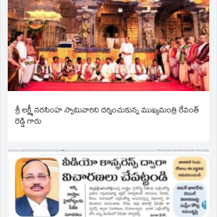
శ్రీ లక్ష్మీ నరసింహ స్వామివారిని దర్శించుకున్న ముఖ్యమంత్రి రేవంత్
రెడ్డి గారు