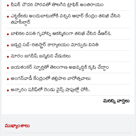
దీపక్ చౌదరి చొరవతో తొలగిన ట్రాఫిక్‌ అంతరాయం
ఎట్టకేలకు అందుబాటులోకి వచ్చిన ఆధార్ కేంద్రం తనిఖీ చేసిన
తహసీల్దార్
బాలికల వసతి గృహాన్ని ఆకస్మికంగా తనిఖీ చేసిన డీఆర్ఓ
జడ్చర్ల సబ్-రిజిస్ట్రార్ కార్యాలయం మార్పుకు వినతి
మారం జగదీష్ జన్మదిన వేడుకలు
జయశంకర్ స్ఫూర్తితో తెలంగాణ అభివృద్ధికి కృషి చేద్దాం
అంగన్‌వాడీ కేంద్రంలో తల్లిపాల వారోత్సవాలు
అన్నారం షరీఫ్‌లో రెండు వైన్స్ షాపుల్లో చోరీ..
మరిన్ని వార్తలు
ముఖ్యాంశాలు