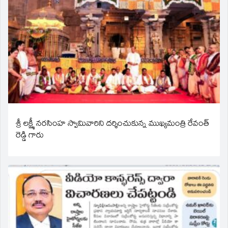
శ్రీ లక్ష్మీ నరసింహ స్వామివారిని దర్శించుకున్న ముఖ్యమంత్రి రేవంత్
రెడ్డి గారు