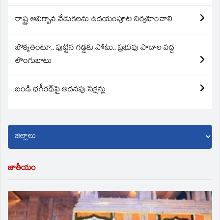
రాష్ట్ర ఆవిర్బావ వేడుకలను ఉదయంపూట నిర్వహించాలి
బొక్కతింటూ.. పుట్టిన గడ్డకు పోటు.. ప్రభువు పాదాల వద్ద
లొంగుబాటు
బండి భగీరథ్‌పై అదనపు సెక్షన్లు
జాతీయం