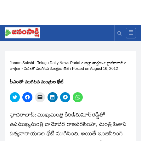
Janam Sakshi - Telugu Daily News Portal
>
జిల్లా వార్తలు
>
హైదరాబాద్
>
వార్తలు
>
సీఎంతో ముగిసిన మంత్రుల భేటీ
/
Posted on
August 16, 2012
సీఎంతో ముగిసిన మంత్రుల భేటీ
Click
Click
Click
Click
Click
Click
to
to
to
to
to
to
share
share
email
share
share
share
on
on
a
on
on
on
Twitter
Facebook
link
LinkedIn
Telegram
WhatsApp
హైదరాబాద్‌: ముఖ్యమంత్రి కిరణ్‌కుమార్‌రెడ్డితో
(Opens
(Opens
to
(Opens
(Opens
(Opens
in
in
a
in
in
in
ఉపముఖ్యమంత్రి దామోదర రాజనరసింహ, మంత్రి పితాని
new
new
friend
new
new
new
window)
window)
(Opens
window)
window)
window)
సత్యనారాయణల భేటీ ముగిసింది. అయితే ఇంజినీరింగ్‌
in
new