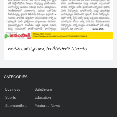
ఇంధనం, ఆవిష్కరణలు, సాంకేతికతలలో సహకారం
CATEGORIES
Business
Sahithyam
Sports
Education
Seemandhra
Featured News