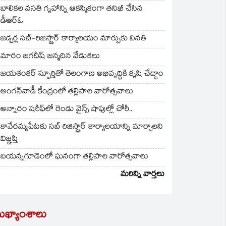
బాలికల వసతి గృహాన్ని ఆకస్మికంగా తనిఖీ చేసిన
డీఆర్ఓ
జడ్చర్ల సబ్-రిజిస్ట్రార్ కార్యాలయం మార్పుకు వినతి
మారం జగదీష్ జన్మదిన వేడుకలు
జయశంకర్ స్ఫూర్తితో తెలంగాణ అభివృద్ధికి కృషి చేద్దాం
అంగన్‌వాడీ కేంద్రంలో తల్లిపాల వారోత్సవాలు
అన్నారం షరీఫ్‌లో రెండు వైన్స్ షాపుల్లో చోరీ..
కావేరమ్మపేటకు సబ్ రిజిస్ట్రార్ కార్యాలయాన్ని మార్చాలని
విజ్ఞప్తి
బయన్నగూడెంలో ఘనంగా తల్లిపాల వారోత్సవాలు
మరిన్ని వార్తలు
ుఖ్యాంశాలు