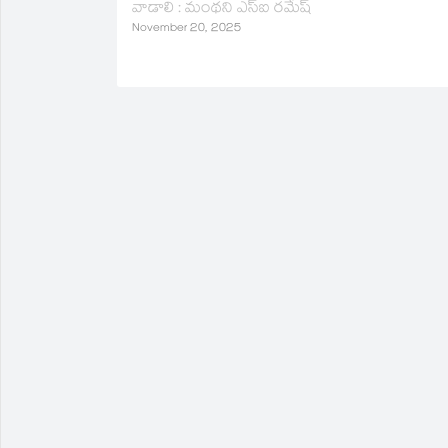
వాడాలి : మంథని ఎస్ఐ రమేష్
ఇచ్చిన వినతి 
November 20, 2025