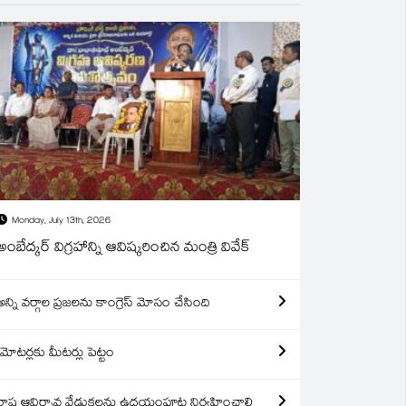
Monday, July 13th, 2026
అంబేద్కర్ విగ్రహాన్ని ఆవిష్కరించిన మంత్రి వివేక్
అన్ని వర్గాల ప్రజలను కాంగ్రెస్ మోసం చేసింది
మోటర్లకు మీటర్లు పెట్టం
రాష్ట్ర ఆవిర్బావ వేడుకలను ఉదయంపూట నిర్వహించాలి