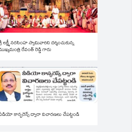
శ్రీ లక్ష్మీ నరసింహ స్వామివారిని దర్శించుకున్న
ముఖ్యమంత్రి రేవంత్ రెడ్డి గారు
వీడియో కాన్ఫరెన్స్ ద్వారా విచారణలు చేపట్టండి