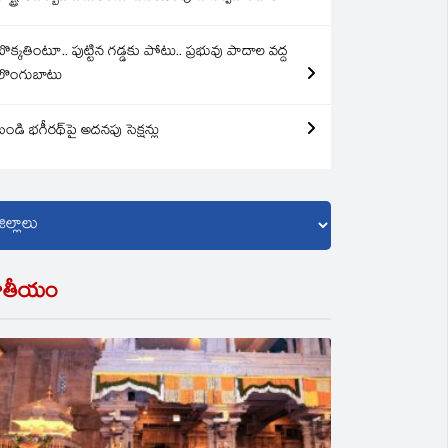
బొక్కతింటూ.. పుట్టిన గడ్డకు పోటు.. ప్రభువు పాదాల వద్ద
లొంగుబాటు
బండి భగీరథ్‌పై అదనపు సెక్షన్లు
ాతీయం