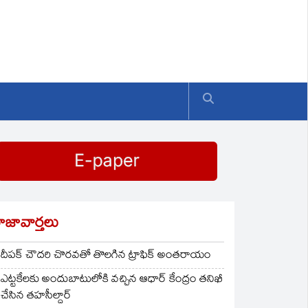
ాజావార్తలు
దీపక్ చౌదరి చొరవతో తొలగిన ట్రాఫిక్‌ అంతరాయం
ఎట్టకేలకు అందుబాటులోకి వచ్చిన ఆధార్ కేంద్రం తనిఖీ
చేసిన తహసీల్దార్