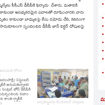
యేలు సీసీఎస్‌ డీసీపీకి ఫిర్యాదు చేశారు. మతానికి
 కాకుండా అసభ్యకరమైన పదాలతో దూషించారని వారు
వృతం కాకుండా బాధ్యులపై కేసు నమోదు చేసి, కఠినంగా
ానుకూలంగా స్పందించిన డీసీపీ జాన్‌ విక్టర్‌ దోషులపై
కి అనుమతి కోరిన
స
నంసాక్షి): సెప్టెంబర్‌
ాలీకి అనుమతివ్వాలని
ట్రల్‌ జోన్‌ డీసీపీకి
సమర్పించింది. నిజాం
 శాంతి ర్యాలీకి
మ
జర్నలిస్టులను కించపరిచే చర్యలను
ాలంటూ డీసీపీకి
13