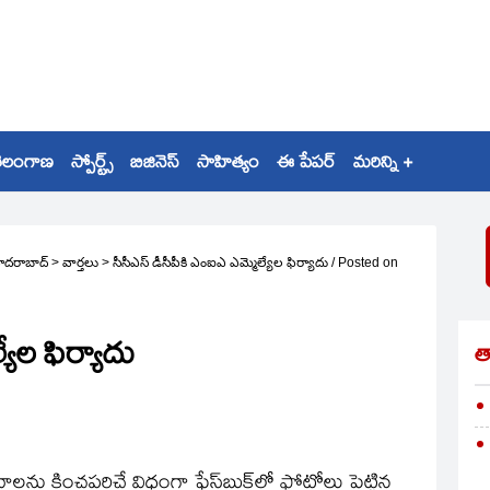
ెలంగాణ
స్పోర్ట్స్
బిజినెస్
సాహిత్యం
ఈ పేపర్
మరిన్ని +
ైదరాబాద్
>
వార్తలు
>
సీసీఎస్‌ డీసీపీకి ఎంఐఎ ఎమ్మెల్యేల ఫిర్యాదు
/
Posted on
యేల ఫిర్యాదు
త
ాలను కించపరిచే విధంగా ఫేస్‌బుక్‌లో ఫోటోలు పెట్టిన