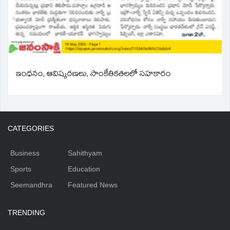
ఇంధనం, ఆవిష్కరణలు, సాంకేతికతలలో సహకారం
CATEGORIES
Business
Sahithyam
Sports
Education
Seemandhra
Featured News
TRENDING