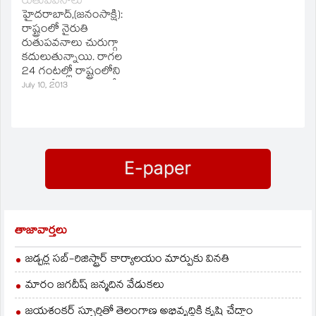
రుతుపవనాలు
హైదరాబాద్‌,(జనంసాక్షి):
రాష్ట్రంలో నైరుతి
రుతుపవనాలు చురుగ్గా
కదులుతున్నాయి. రాగల
24 గంటల్లో రాష్ట్రంలోని
పలు చోట్ల వర్షాలు పడే
July 10, 2013
అవకాశం ఉన్నట్లు
హైదరాబాద్‌లోని బేగంపేట
వాతావరణశాఖ తెలిపింది.
చత్తీస్‌గఢ్‌ నుంచి
తమిళనాడు వరకు
కోస్తాంధ్ర మీదుగా
అల్పపీడన ద్రోణి పశ్చిమ
మధ్య బంగాళఖాతం, ఉత్తర
కోస్తా పరిసర ప్రాంతాల్లో
ఉపరితల ఆవర్తనం స్థిరంగా
తాజావార్తలు
కొనసాగుతున్నాయి.
తెలంగాణలె పలు చోట్ల
జడ్చర్ల సబ్-రిజిస్ట్రార్ కార్యాలయం మార్పుకు వినతి
వర్షాలు కురిసే అవకాశం
ఉందని వాతావరణశాఖ
మారం జగదీష్ జన్మదిన వేడుకలు
తెలిపింది.
జయశంకర్ స్ఫూర్తితో తెలంగాణ అభివృద్ధికి కృషి చేద్దాం