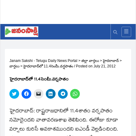
Janam Sakshi - Telugu Daily News Portal
>
జిల్లా వార్తలు
>
హైదరాబాద్
>
వార్తలు
>
హైదరాబాద్‌లో 11.4సెంమీ.వర్షపాతం
/
Posted on
July 21, 2012
హైదరాబాద్‌లో 11.4సెంమీ.వర్షపాతం
Click
Click
Click
Click
Click
Click
to
to
to
to
to
to
share
share
email
share
share
share
on
on
a
on
on
on
Twitter
Facebook
link
LinkedIn
Telegram
WhatsApp
హైదరాబాద్‌: రాష్ట్రరాజధానిలో 11.4శాతం వర్షపాతం
(Opens
(Opens
to
(Opens
(Opens
(Opens
in
in
a
in
in
in
నమోదైందని వాతావరణశాఖ తెలిపింది. ఈరోజు కూడా
new
new
friend
new
new
new
window)
window)
(Opens
window)
window)
window)
వర్షాలు కురిసే అవకాశముందని ఐఎండీ వెల్లడించింది.
in
new