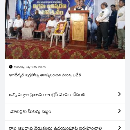
Monday, July 13th, 2026
అంబేద్కర్ విగ్రహాన్ని ఆవిష్కరించిన మంత్రి వివేక్
అన్ని వర్గాల ప్రజలను కాంగ్రెస్ మోసం చేసింది
మోటర్లకు మీటర్లు పెట్టం
రాష్ట్ర ఆవిర్బావ వేడుకలను ఉదయంపూట నిర్వహించాలి