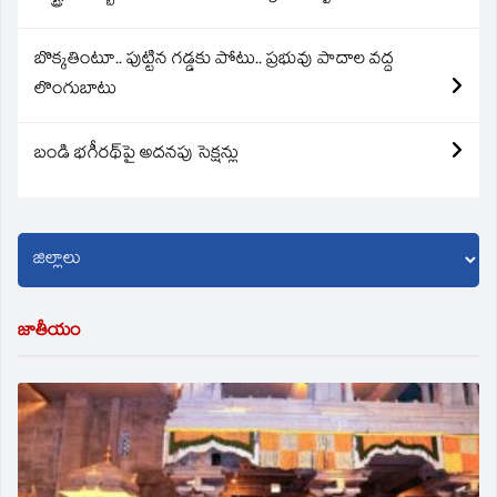
బొక్కతింటూ.. పుట్టిన గడ్డకు పోటు.. ప్రభువు పాదాల వద్ద
లొంగుబాటు
బండి భగీరథ్‌పై అదనపు సెక్షన్లు
జాతీయం