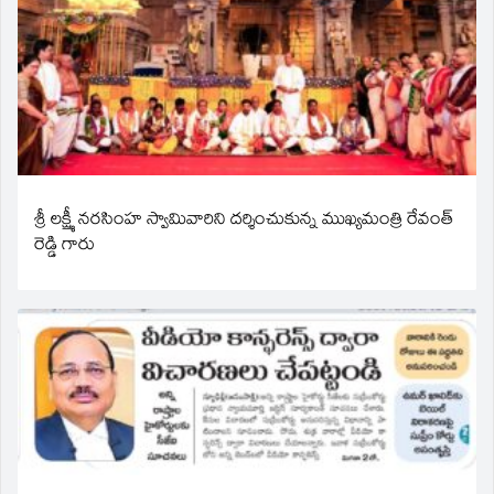
శ్రీ లక్ష్మీ నరసింహ స్వామివారిని దర్శించుకున్న ముఖ్యమంత్రి రేవంత్
రెడ్డి గారు