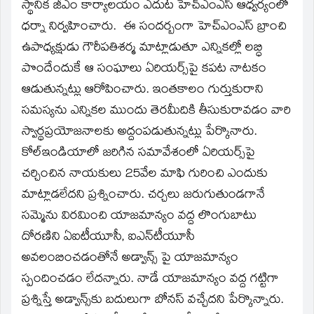
window)
స్థానిక జీఎం కార్యాలయం ఎదుట హెచ్‌ఎంఎస్‌ ఆధ్వర్యంలో
ధర్నా నిర్వహించారు. ఈ సందర్బంగా హెచ్‌ఎంఎస్‌ బ్రాంచి
ఉపాధ్యక్షుడు గౌరీపతిశర్మ మాట్లాడుతూ ఎన్నికల్లో లబ్ధి
పొందేందుకే ఆ సంఘాలు ఏరియర్స్‌పై కపట నాటకం
ఆడుతున్నట్లు ఆరోపించారు. ఇంతకాలం గుర్తుకురాని
సమస్యను ఎన్నికల ముందు తెరమీదికి తీసుకురావడం వారి
స్వార్థప్రయోజనాలకు అద్దంపడుతున్నట్లు పేర్కొనారు.
కోల్‌ఇండియాలో జరిగిన సమావేశంలో ఏరియర్స్‌పై
చర్చించిన నాయకులు 25వేల మాఫి గురించి ఎందుకు
మాట్లాడలేదని ప్రశ్నించారు. చర్చలు జరుగుతుండగానే
సమ్మెను విరమించి యాజమాన్యం వద్ద లొంగుబాటు
దోరణిని ఏఐటీయూసీ, ఐఎన్‌టీయూసీ
అవలంబించడంతోనే అడ్వాన్స్‌ పై యాజమాన్యం
స్పందించడం లేదన్నారు. నాడే యాజమాన్యం వద్ద గట్టిగా
ప్రశ్నిస్తే అడ్వాన్స్‌కు బదులుగా బోనస్‌ వచ్చేదని పేర్కొన్నారు.