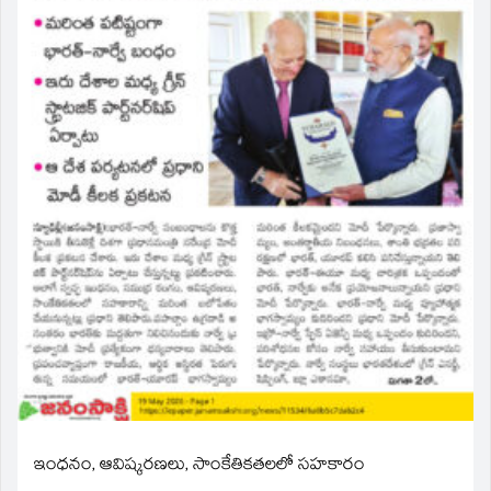
ఇంధనం, ఆవిష్కరణలు, సాంకేతికతలలో సహకారం