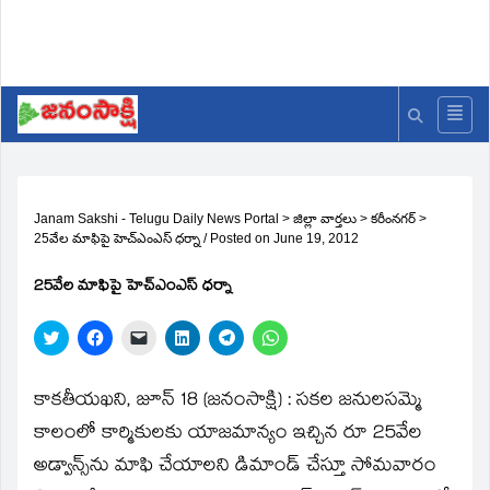
Janam Sakshi - Telugu Daily News Portal
>
జిల్లా వార్తలు
>
కరీంనగర్
>
25వేల మాఫిపై హెచ్‌ఎంఎస్‌ ధర్నా
/
Posted on
June 19, 2012
25వేల మాఫిపై హెచ్‌ఎంఎస్‌ ధర్నా
Click
Click
Click
Click
Click
Click
to
to
to
to
to
to
share
share
email
share
share
share
on
on
a
on
on
on
Twitter
Facebook
link
LinkedIn
Telegram
WhatsApp
కాకతీయఖని, జూన్‌ 18 (జనంసాక్షి) : సకల జనులసమ్మె
(Opens
(Opens
to
(Opens
(Opens
(Opens
in
in
a
in
in
in
కాలంలో కార్మికులకు యాజమాన్యం ఇచ్చిన రూ 25వేల
new
new
friend
new
new
new
window)
window)
(Opens
window)
window)
window)
అడ్వాన్స్‌ను మాఫి చేయాలని డిమాండ్‌ చేస్తూ సోమవారం
in
new