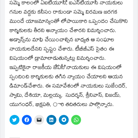
సమ్మె కాలంలో ఏఐటీయూసీి, ఐఎన్‌టీయూసీ నాయకులు
గనుల వద్దకు కనీసం రాకుండా సమ్మె విరమణ జరగక
ముందే యాజమాన్యంతో లోపాయికారి ఒప్పందం చేసుకొని
కార్మికులకు తీరని అన్యాయం చేశారని విమర్శించారు.
అడ్వాన్స్‌ను మాఫి చేయించాల్సిన బాధ్యత ఆ సంఘాల
నాయకులదేనని స్పష్టం చేశారు. టీబీజీఎస్‌ సైతం ఈ
విషయంలో డ్రామాలాడుతున్నట్లు విమర్శించారు.
ఇప్పటికైనా రాజకీయ జేెఏసీి నాయకులు ఈ విషయంలో
స్పందించి కార్మికులకు తగిన న్యాయం చేయాలని ఆయన
డిమాండ్‌చేశారు. ఈ సమావేశంలో నాయకులు సుజేందర్‌,
స్వామి, దేశియా, మల్లయ్య, సుదర్శన్‌, శ్రీనివాస్‌, విజయ్‌,
యుగంధర్‌, భిక్షపతి, ారి తదితరులు పాల్గొన్నారు.
Click
Click
Click
Click
Click
Click
to
to
to
to
to
to
share
share
email
share
share
share
on
on
a
on
on
on
Twitter
Facebook
link
LinkedIn
Telegram
WhatsApp