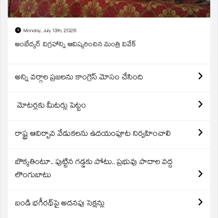
Monday, July 13th, 2026
అంబేద్కర్ విగ్రహాన్ని ఆవిష్కరించిన మంత్రి వివేక్
అన్ని వర్గాల ప్రజలను కాంగ్రెస్ మోసం చేసింది
మోటర్లకు మీటర్లు పెట్టం
రాష్ట్ర ఆవిర్బావ వేడుకలను ఉదయంపూట నిర్వహించాలి
బొక్కతింటూ.. పుట్టిన గడ్డకు పోటు.. ప్రభువు పాదాల వద్ద
లొంగుబాటు
బండి భగీరథ్‌పై అదనపు సెక్షన్లు