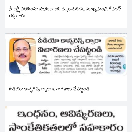
శ్రీ లక్ష్మీ నరసింహ స్వామివారిని దర్శించుకున్న ముఖ్యమంత్రి రేవంత్
రెడ్డి గారు
వీడియో కాన్ఫరెన్స్ ద్వారా విచారణలు చేపట్టండి