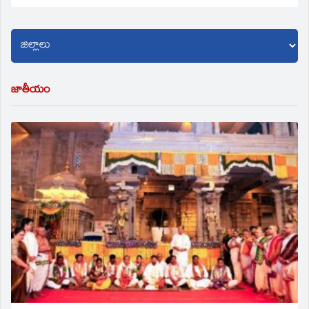
జాతీయం