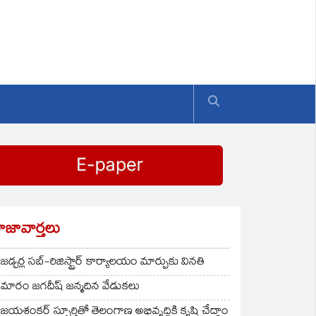
ాజావార్తలు
జడ్చర్ల సబ్-రిజిస్ట్రార్ కార్యాలయం మార్పుకు వినతి
మారం జగదీష్ జన్మదిన వేడుకలు
జయశంకర్ స్ఫూర్తితో తెలంగాణ అభివృద్ధికి కృషి చేద్దాం