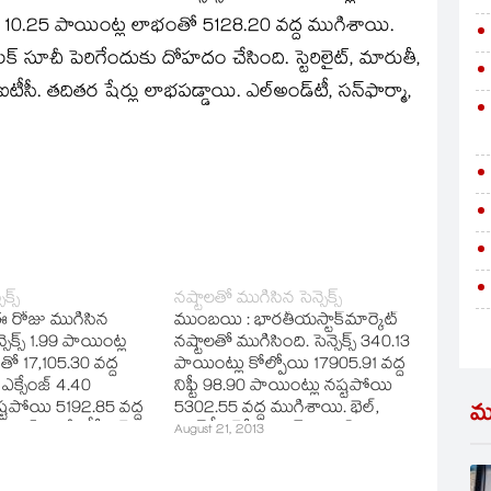
సేంజ్‌ 10.25 పాయింట్ల లాభంతో 5128.20 వద్ద ముగిశాయి.
క్‌ సూచీ పెరిగేందుకు దోహదం చేసింది. స్టెరిలైట్‌, మారుతీ,
‌, ఐటీసీ. తదితర షేర్లు లాభపడ్డాయి. ఎల్‌అండ్‌టీ, సన్‌ఫార్మా,
్స్‌
నష్టాలతో ముగిసిన సెన్సెక్స్‌
 రోజు ముగిసిన
ముంబయి : భారతీయస్టాక్‌మార్కెట్‌
న్సెక్స్‌ 1.99 పాయింట్ల
నష్టాలతో ముగిసింది. సెన్సెక్స్‌ 340.13
ంతో 17,105.30 వద్ద
పాయింట్లు కోల్పోయి 17905.91 వద్ద
‌ ఎక్సేంజ్‌ 4.40
నిఫ్టీ 98.90 పాయింట్లు నష్టపోయి
్టపోయి 5192.85 వద్ద
5302.55 వద్ద ముగిశాయి. భెల్‌,
మ
ాజ్‌ ఆటో, టీసీఎష్‌,
హెచ్‌డీఎఫ్‌సీ బ్యాంక్‌,గెయిల్‌,
August 21, 2013
జీల షేర్లకు వాటిల్లింది.
టాటాపవర్‌.. తదితర కంపెనీల షేర్లు
డీన్‌, ఐటీసీ, భారతీ
లాభాలు గడించాయి.