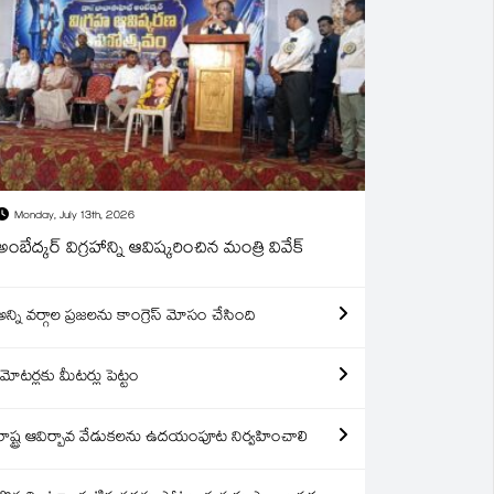
Monday, July 13th, 2026
అంబేద్కర్ విగ్రహాన్ని ఆవిష్కరించిన మంత్రి వివేక్
అన్ని వర్గాల ప్రజలను కాంగ్రెస్ మోసం చేసింది
మోటర్లకు మీటర్లు పెట్టం
రాష్ట్ర ఆవిర్బావ వేడుకలను ఉదయంపూట నిర్వహించాలి