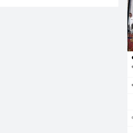
. తదితర కంపెనీల షేర్లు
భారతీఎయర్‌టెల్‌, సన్‌ఫార్మా స్టెరిలైట్‌
ించాయి. రూపాయి
ఇండస్ట్రీస్‌, ఐటీసీ, రిలయన్స్‌ షేర్లు
పాటు అమ్మకాలపై
నష్టపోయాయి.
్కువగా ఉండలం
్రభావాన్ని చూపింది.