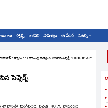
ెలంగాణ
స్పోర్ట్స్
బిజినెస్
సాహిత్యం
ఈ పేపర్
మరిన్ని +
ైదరాబాద్
>
వార్తలు
>
41 పాయింట్ల ఆధిక్యంతో ముగిసిన సెన్సెక్స్‌
/
Posted on
July
 సెన్సెక్స్‌
త
ాభాలతో ముగిసింది. సెన్సెక్స్‌ 40.73 పాయింట్ల