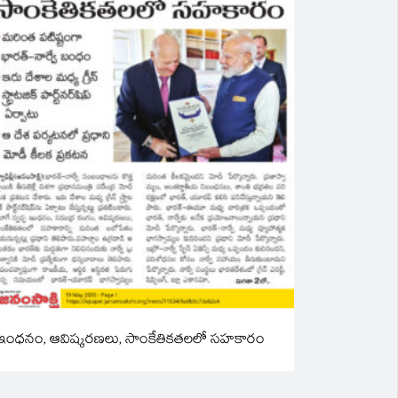
ఇంధనం, ఆవిష్కరణలు, సాంకేతికతలలో సహకారం