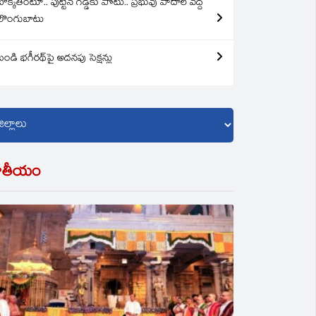
బొక్కతింటూ.. పుట్టిన గడ్డకు పోటు.. ప్రభువు పాదాల వద్ద
లొంగుబాటు
బండి భగీరథ్‌పై అదనపు సెక్షన్లు
ాతీయం