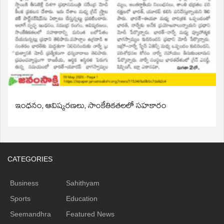
ఇంధనం, ఆవిష్కరణలు, సాంకేతికతలలో సహకారం
CATEGORIES
Business
Sahithyam
Sports
Education
Seemandhra
Featured News