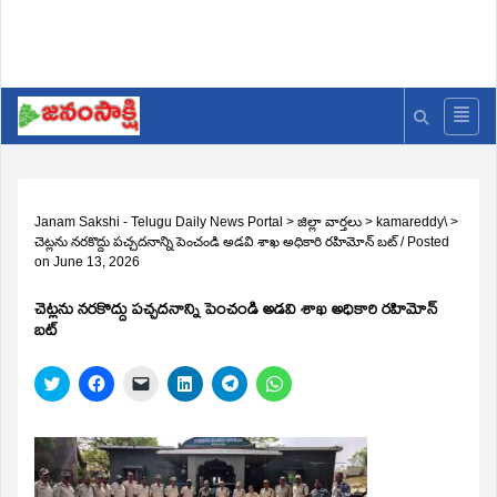
Janam Sakshi - Telugu Daily News Portal
>
జిల్లా వార్తలు
>
kamareddy\
>
చెట్లను నరకొద్దు పచ్చదనాన్ని పెంచండి అడవి శాఖ అధికారి రహిమోన్ బట్
/
Posted
on
June 13, 2026
చెట్లను నరకొద్దు పచ్చదనాన్ని పెంచండి అడవి శాఖ అధికారి రహిమోన్
బట్
Click
Click
Click
Click
Click
Click
to
to
to
to
to
to
share
share
email
share
share
share
on
on
a
on
on
on
Twitter
Facebook
link
LinkedIn
Telegram
WhatsApp
(Opens
(Opens
to
(Opens
(Opens
(Opens
in
in
a
in
in
in
new
new
friend
new
new
new
window)
window)
(Opens
window)
window)
window)