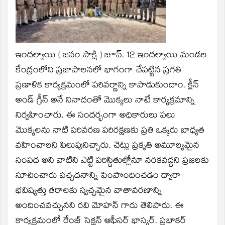
in
new
window)
ఇందల్వాయి ( జనం సాక్షి ) జూన్. 12
ఇందల్వాయి మండల
కేంద్రంలోని ప్రజాపాలనలో భాగంగా చేపట్టిన ప్రగతి
ప్రణాళిక కార్యక్రమంలో పరివర్ణాన్ని కాపాడుకుందాం. క్లీన్
అండ్ గ్రీన్ అనే నినాదంతో మొక్కలు నాటే కార్యక్రమాన్ని
నిర్వహించారు. ఈ సందర్భంగా అధికారులు పలు
మొక్కలను నాటి పరివరణ పరిరక్షణకు ప్రతి ఒక్కరు బాధ్యత
వహించాలని పిలుపునిచ్చారు. చెట్లు ప్రకృతి అమూల్యమైన
సంపద అని వాటిని ఎట్టి పరిస్థితుల్లోనూ నరకవద్దని ప్రజలకు
సూచించారు పచ్చదనాన్ని పెంపొందించడం ద్వారా
భవిష్యత్తు తరాలకు స్వచ్ఛమైన వాతావరణాన్ని
అందించవచ్చునని రవి మోహన్ గారు తెలిపారు. ఈ
కార్యక్రమంలో రేంజ్ సెక్షన్ ఆఫీసర్ భాస్కర్. ప్రభాకర్