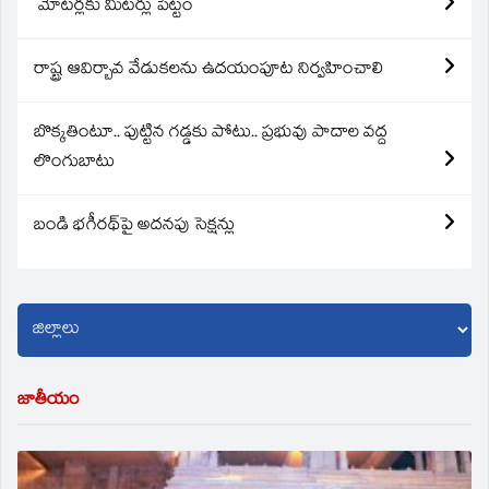
మోటర్లకు మీటర్లు పెట్టం
రాష్ట్ర ఆవిర్బావ వేడుకలను ఉదయంపూట నిర్వహించాలి
బొక్కతింటూ.. పుట్టిన గడ్డకు పోటు.. ప్రభువు పాదాల వద్ద
లొంగుబాటు
బండి భగీరథ్‌పై అదనపు సెక్షన్లు
జాతీయం