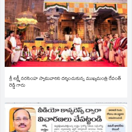
శ్రీ లక్ష్మీ నరసింహ స్వామివారిని దర్శించుకున్న ముఖ్యమంత్రి రేవంత్
రెడ్డి గారు