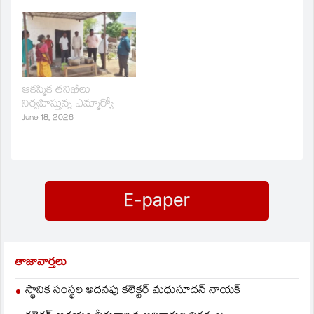
ఆకస్మిక తనిఖీలు
నిర్వహిస్తున్న ఎమ్మార్వో
June 18, 2026
తాజావార్తలు
స్థానిక సంస్థల అదనపు కలెక్టర్ మధుసూదన్ నాయక్