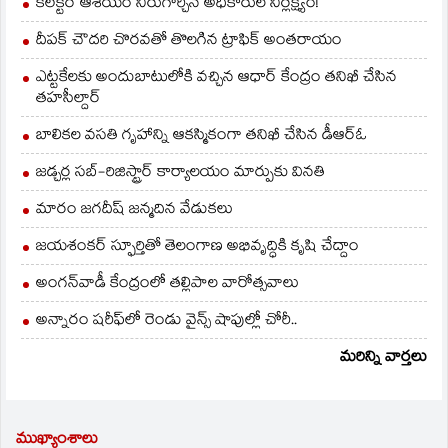
కలెక్టర్ ఆశయం నీరుగార్చిన అధికారుల నిర్లక్ష్యం!
దీపక్ చౌదరి చొరవతో తొలగిన ట్రాఫిక్‌ అంతరాయం
ఎట్టకేలకు అందుబాటులోకి వచ్చిన ఆధార్ కేంద్రం తనిఖీ చేసిన
తహసీల్దార్
బాలికల వసతి గృహాన్ని ఆకస్మికంగా తనిఖీ చేసిన డీఆర్ఓ
జడ్చర్ల సబ్-రిజిస్ట్రార్ కార్యాలయం మార్పుకు వినతి
మారం జగదీష్ జన్మదిన వేడుకలు
జయశంకర్ స్ఫూర్తితో తెలంగాణ అభివృద్ధికి కృషి చేద్దాం
అంగన్‌వాడీ కేంద్రంలో తల్లిపాల వారోత్సవాలు
అన్నారం షరీఫ్‌లో రెండు వైన్స్ షాపుల్లో చోరీ..
మరిన్ని వార్తలు
ముఖ్యాంశాలు