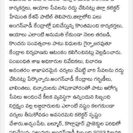
కార్యకర్తలు, ఆయాల సేవలను రద్దు చేసినట్లు జిల్లా కలెక్టర్
హేమంత కేశవ్ పాటిల్ తెలిపారు.జిల్లాలోని పలు
అంగన్‌వాడీ కేంద్రాల్లో పనిచేస్తున్న కొంతమంది కార్యకర్తలు,
ఆయాలు ఎలాంటి అనుమతి లేకుండా నెలల తరబడి,
కొందరు సంవత్సరాల పాటు విధులకు గైర్హాజరవుతూ
కేంద్రాల నిర్వహణకు ఆటంకం కలిగించినట్లు వెల్లడించారు.
సంబంధిత శాఖ అధికారుల నివేదికలు, విచారణ
అనంతరం శాఖాపరమైన చర్యలు చేపట్టి వారి సేవలను రద్దు
చేసినట్లు పేర్కొన్నారు.అంగన్‌వాడీ కేంద్రాలు గర్భిణీలు,
బాలింతలు, చిన్నారులకు పోషకాహారంతో పాటు ఆరోగ్య
సేవలు అందించే కీలక వ్యవస్థగా ఉన్నందున సిబ్బంది
నిర్లక్ష్యం వల్ల లబ్ధిదారులకు ఎలాంటి నష్టం కలగకుండా
చర్యలు తీసుకోవడం అవసరమని కలెక్టర్ స్పష్టం
చేశారు.అచ్చంపేట, బల్మూర్, కొల్లాపూర్ ప్రాజెక్టుల పరిధిలో