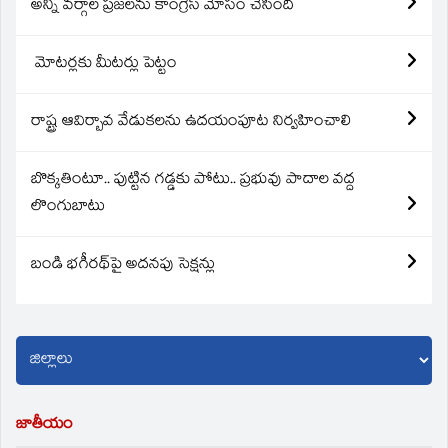
అన్ని వర్గాల ప్రజలను కాంగ్రెస్ మోసం చేసింది
మోటర్లకు మీటర్లు పెట్టం
రాష్ట్ర ఆవిర్బావ వేడుకలను ఉదయంపూట నిర్వహించాలి
బొక్కతింటూ.. పుట్టిన గడ్డకు పోటు.. ప్రభువు పాదాల వద్ద
లొంగుబాటు
బండి భగీరథ్‌పై అదనపు సెక్షన్లు
జాతీయం