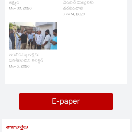
లక్ష్యం
వెంటనే మిల్లులకు
తరలించాలి
May 30, 2026
June 14, 2026
ఇందిరమ్మ ఇళ్లను
పరిశీలించిన కలెక్టర్
May 5, 2026
తాజావార్తలు