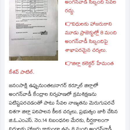
window)
అంగన్‌వాడీ సిబ్బంది సేవల
రద్దు.
👉విధులకు హాజరుకాని
మూడు ప్రాజెక్టుల్లో 8 మంది
అంగన్‌వాడీ సిబ్బందిపై
శాఖాపరమైన చర్యలు.
👉జిల్లా కలెక్టర్ హేమంత
కేశవ్ పాటిల్.
జనంసాక్షి ఉప్పునుంతల
/నాగర్ కర్నూల్ జిల్లాలో
అంగన్‌వాడీ కేంద్రాల నిర్వహణలో క్రమశిక్షణను
పటిష్టపరచడంతో పాటు సేవల నాణ్యతను మెరుగుపరచే
దిశగా జిల్లా పరిపాలన కీలక చర్యలు, ప్రభుత్వం జారీ చేసిన
జి.ఓ.ఎంఎస్. నెం.14 నిబంధనల మేరకు, దీర్ఘకాలంగా
విధులకు హాజరు కాకుండా ఉన్న 8 మంది అంగన్‌వాడీ