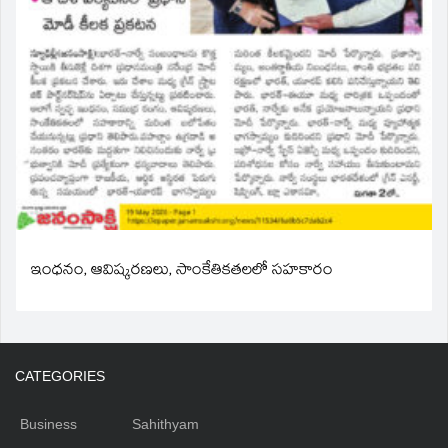
ఇంధనం, ఆవిష్కరణలు, సాంకేతికతలలో సహకారం
CATEGORIES
Business
Sahithyam