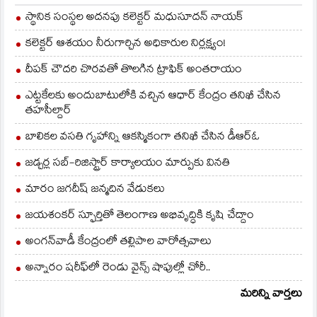
స్థానిక సంస్థల అదనపు కలెక్టర్ మధుసూదన్ నాయక్
కలెక్టర్ ఆశయం నీరుగార్చిన అధికారుల నిర్లక్ష్యం!
దీపక్ చౌదరి చొరవతో తొలగిన ట్రాఫిక్‌ అంతరాయం
ఎట్టకేలకు అందుబాటులోకి వచ్చిన ఆధార్ కేంద్రం తనిఖీ చేసిన
తహసీల్దార్
బాలికల వసతి గృహాన్ని ఆకస్మికంగా తనిఖీ చేసిన డీఆర్ఓ
జడ్చర్ల సబ్-రిజిస్ట్రార్ కార్యాలయం మార్పుకు వినతి
మారం జగదీష్ జన్మదిన వేడుకలు
జయశంకర్ స్ఫూర్తితో తెలంగాణ అభివృద్ధికి కృషి చేద్దాం
అంగన్‌వాడీ కేంద్రంలో తల్లిపాల వారోత్సవాలు
అన్నారం షరీఫ్‌లో రెండు వైన్స్ షాపుల్లో చోరీ..
మరిన్ని వార్తలు