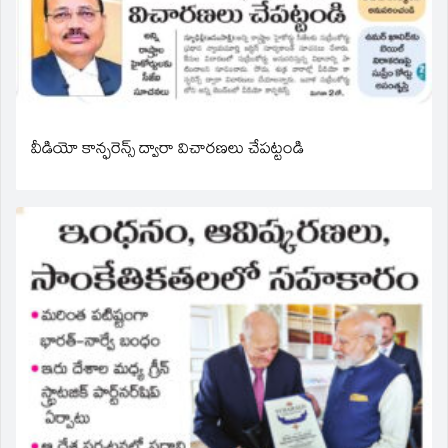
వీడియో కాన్ఫరెన్స్ ద్వారా విచారణలు చేపట్టండి