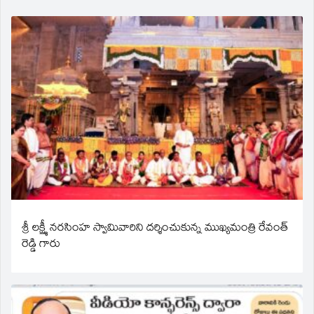
శ్రీ లక్ష్మీ నరసింహ స్వామివారిని దర్శించుకున్న ముఖ్యమంత్రి రేవంత్
రెడ్డి గారు