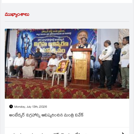
ముఖ్యాంశాలు
Monday, July 13th, 2026
అంబేద్కర్ విగ్రహాన్ని ఆవిష్కరించిన మంత్రి వివేక్