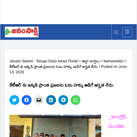
Janam Sakshi - Telugu Daily News Portal
>
జిల్లా వార్తలు
>
kamareddy\
>
కేటీఆర్ కు ఇక్కడి ప్రాంత ప్రజలను ఓటు హక్కు అడిగే అర్హత లేదు.
/
Posted on
June
14, 2026
కేటీఆర్ కు ఇక్కడి ప్రాంత ప్రజలను ఓటు హక్కు అడిగే అర్హత లేదు.
Click
Click
Click
Click
Click
Click
to
to
to
to
to
to
share
share
email
share
share
share
on
on
a
on
on
on
Twitter
Facebook
link
LinkedIn
Telegram
WhatsApp
_కాంగ్రెస్
(Opens
(Opens
to
(Opens
(Opens
(Opens
in
in
a
in
in
in
మండల
new
new
friend
new
new
new
window)
window)
(Opens
window)
window)
window)
in