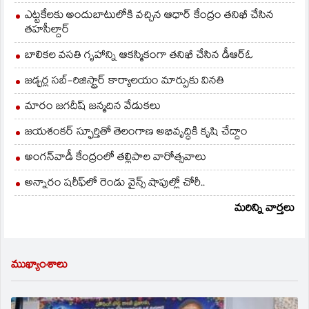
ఎట్టకేలకు అందుబాటులోకి వచ్చిన ఆధార్ కేంద్రం తనిఖీ చేసిన
తహసీల్దార్
బాలికల వసతి గృహాన్ని ఆకస్మికంగా తనిఖీ చేసిన డీఆర్ఓ
జడ్చర్ల సబ్-రిజిస్ట్రార్ కార్యాలయం మార్పుకు వినతి
మారం జగదీష్ జన్మదిన వేడుకలు
జయశంకర్ స్ఫూర్తితో తెలంగాణ అభివృద్ధికి కృషి చేద్దాం
అంగన్‌వాడీ కేంద్రంలో తల్లిపాల వారోత్సవాలు
అన్నారం షరీఫ్‌లో రెండు వైన్స్ షాపుల్లో చోరీ..
మరిన్ని వార్తలు
ముఖ్యాంశాలు