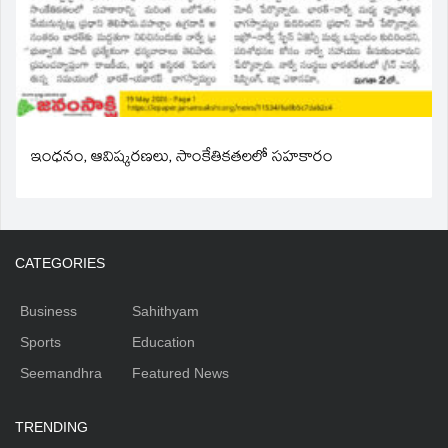
ఇంధనం, ఆవిష్కరణలు, సాంకేతికతలలో సహకారం
CATEGORIES
Business
Sahithyam
Sports
Education
Seemandhra
Featured News
TRENDING