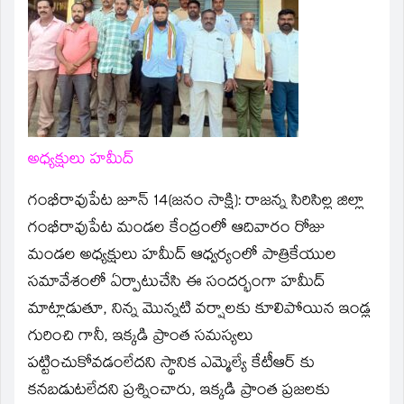
new
window)
అధ్యక్షులు హమీద్
గంభీరావుపేట జూన్ 14(జనం సాక్షి):
రాజన్న సిరిసిల్ల జిల్లా
గంభీరావుపేట మండల కేంద్రంలో ఆదివారం రోజు
మండల అధ్యక్షులు హమీద్ ఆధ్వర్యంలో పాత్రికేయుల
సమావేశంలో ఏర్పాటుచేసి ఈ సందర్భంగా హమీద్
మాట్లాడుతూ, నిన్న మొన్నటి వర్షాలకు కూలిపోయిన ఇండ్ల
గురించి గానీ, ఇక్కడి ప్రాంత సమస్యలు
పట్టించుకోవడంలేదని స్థానిక ఎమ్మెల్యే కేటీఆర్ కు
కనబడుటలేదని ప్రశ్నించారు, ఇక్కడి ప్రాంత ప్రజలకు