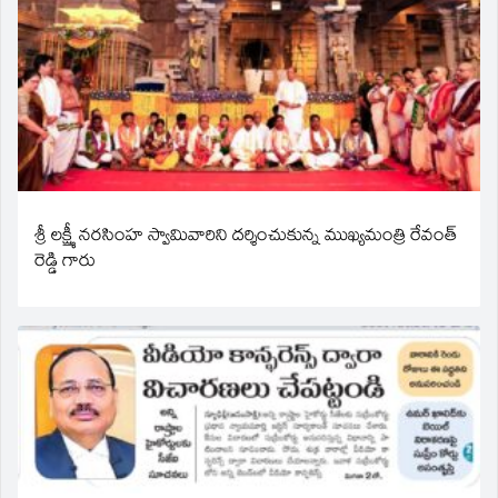
శ్రీ లక్ష్మీ నరసింహ స్వామివారిని దర్శించుకున్న ముఖ్యమంత్రి రేవంత్
రెడ్డి గారు