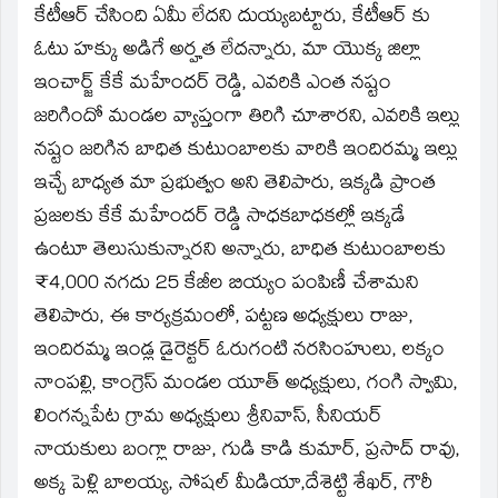
కేటీఆర్ చేసింది ఏమీ లేదని దుయ్యబట్టారు, కేటీఆర్ కు
ఓటు హక్కు అడిగే అర్హత లేదన్నారు, మా యొక్క జిల్లా
ఇంచార్జ్ కేకే మహేందర్ రెడ్డి, ఎవరికి ఎంత నష్టం
జరిగిందో మండల వ్యాప్తంగా తిరిగి చూశారని, ఎవరికి ఇల్లు
నష్టం జరిగిన బాధిత కుటుంబాలకు వారికి ఇందిరమ్మ ఇల్లు
ఇచ్చే బాధ్యత మా ప్రభుత్వం అని తెలిపారు, ఇక్కడి ప్రాంత
ప్రజలకు కేకే మహేందర్ రెడ్డి సాధకబాధకల్లో ఇక్కడే
ఉంటూ తెలుసుకున్నారని అన్నారు, బాధిత కుటుంబాలకు
₹4,000 నగదు 25 కేజీల బియ్యం పంపిణీ చేశామని
తెలిపారు, ఈ కార్యక్రమంలో, పట్టణ అధ్యక్షులు రాజు,
ఇందిరమ్మ ఇండ్ల డైరెక్టర్ ఓరుగంటి నరసింహులు, లక్కం
నాంపల్లి, కాంగ్రెస్ మండల యూత్ అధ్యక్షులు, గంగి స్వామి,
లింగన్నపేట గ్రామ అధ్యక్షులు శ్రీనివాస్, సీనియర్
నాయకులు బంగ్లా రాజు, గుడి కాడి కుమార్, ప్రసాద్ రావు,
అక్క పెళ్లి బాలయ్య, సోషల్ మీడియా,దేశెట్టి శేఖర్, గౌరీ