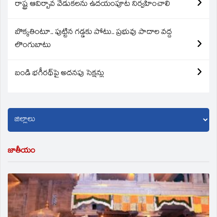
రాష్ట్ర ఆవిర్బావ వేడుకలను ఉదయంపూట నిర్వహించాలి
బొక్కతింటూ.. పుట్టిన గడ్డకు పోటు.. ప్రభువు పాదాల వద్ద
లొంగుబాటు
బండి భగీరథ్‌పై అదనపు సెక్షన్లు
జాతీయం