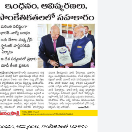
ఇంధనం, ఆవిష్కరణలు, సాంకేతికతలలో సహకారం