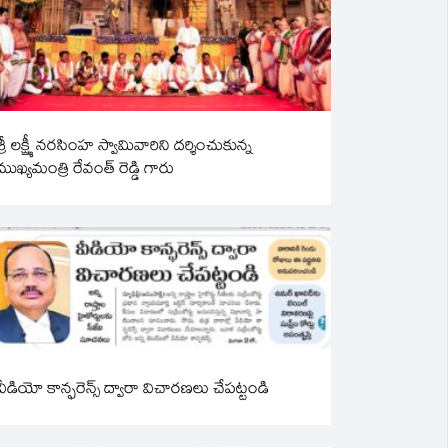
శ్రీ లక్ష్మీ నరసింహ స్వామివారిని దర్శించుకున్న
ముఖ్యమంత్రి రేవంత్ రెడ్డి గారు
వీడియో కాన్ఫరెన్స్ ద్వారా విచారణలు చేపట్టండి