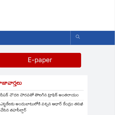
ాజావార్తలు
దీపక్ చౌదరి చొరవతో తొలగిన ట్రాఫిక్‌ అంతరాయం
ఎట్టకేలకు అందుబాటులోకి వచ్చిన ఆధార్ కేంద్రం తనిఖీ
చేసిన తహసీల్దార్