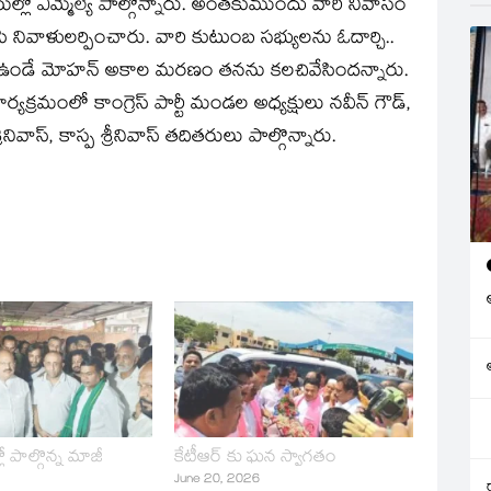
్లో ఎమ్మెల్యే పాల్గొన్నారు. అంతకుముందు వారి నివాసం
 నివాళులర్పించారు. వారి కుటుంబ సభ్యులను ఓదార్చి..
ుగా ఉండే మోహన్ అకాల మరణం తనను కలచివేసిందన్నారు.
్యక్రమంలో కాంగ్రెస్ పార్టీ మండల అధ్యక్షులు నవీన్ గౌడ్,
ివాస్, కాస్ప శ్రీనివాస్ తదితరులు పాల్గొన్నారు.
ో పాల్గొన్న మాజీ
కేటీఆర్ కు ఘన స్వాగతం
June 20, 2026