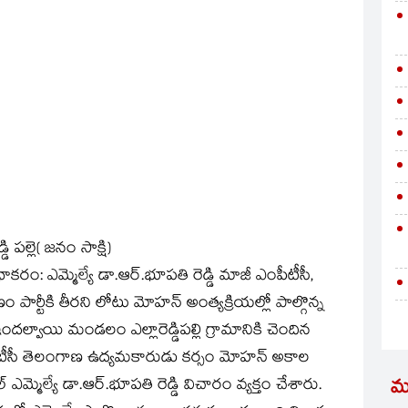
ల్లె( జనం సాక్షి)
: ఎమ్మెల్యే డా.ఆర్.భూపతి రెడ్డి మాజీ ఎంపీటీసీ,
ర్టీకి తీరని లోటు మోహన్ అంత్యక్రియల్లో పాల్గొన్న
దల్వాయి మండలం ఎల్లారెడ్డిపల్లి గ్రామానికి చెందిన
ంపీటీసీ తెలంగాణ ఉద్యమకారుడు కర్సం మోహన్ అకాల
మ్మెల్యే డా.ఆర్.భూపతి రెడ్డి విచారం వ్యక్తం చేశారు.
మ