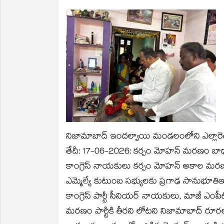
on
on
a
on
on
on
Twitter
Facebook
link
LinkedIn
Telegram
WhatsApp
(Opens
(Opens
to
(Opens
(Opens
(Opens
in
in
a
in
in
in
new
new
friend
new
new
new
window)
window)
(Opens
window)
window)
window)
in
new
window)
నిజామాబాద్ ఇందల్వాయి మండలంలోని ఎల్లారెడ్డి ప
తేదీ: 17-06-2026:
కర్సం మోహన్ మరణం బాధాకరం
కాంగ్రెస్ నాయకులు కర్సం మోహన్ అకాల మరణం పా
ఎమ్మెల్యే కుటుంబ సభ్యులకు ప్రగాఢ సానుభూతిఇం
కాంగ్రెస్ పార్టీ సీనియర్ నాయకులు, మాజీ ఎ
మరణం పార్టీకి తీరని లోటని నిజామాబాద్ రూరల్ ఎ