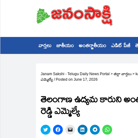
వార్తలు
జాతీయం
అంతర్జాతీయం
ఎడిట్ పేజీ
త
Janam Sakshi - Telugu Daily News Portal
>
జిల్లా వార్తలు
>
k
ఎమ్మెల్యే
/
Posted on
June 17, 2026
తెలంగాణ ఉద్యమ కారుని అంత్యక
రెడ్డి ఎమ్మెల్యే
Click
Click
Click
Click
Click
Click
to
to
to
to
to
to
share
share
email
share
share
share