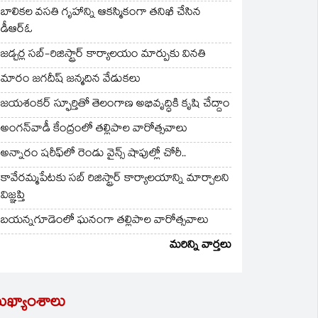
బాలికల వసతి గృహాన్ని ఆకస్మికంగా తనిఖీ చేసిన
డీఆర్ఓ
జడ్చర్ల సబ్-రిజిస్ట్రార్ కార్యాలయం మార్పుకు వినతి
మారం జగదీష్ జన్మదిన వేడుకలు
జయశంకర్ స్ఫూర్తితో తెలంగాణ అభివృద్ధికి కృషి చేద్దాం
అంగన్‌వాడీ కేంద్రంలో తల్లిపాల వారోత్సవాలు
అన్నారం షరీఫ్‌లో రెండు వైన్స్ షాపుల్లో చోరీ..
కావేరమ్మపేటకు సబ్ రిజిస్ట్రార్ కార్యాలయాన్ని మార్చాలని
విజ్ఞప్తి
బయన్నగూడెంలో ఘనంగా తల్లిపాల వారోత్సవాలు
మరిన్ని వార్తలు
ుఖ్యాంశాలు