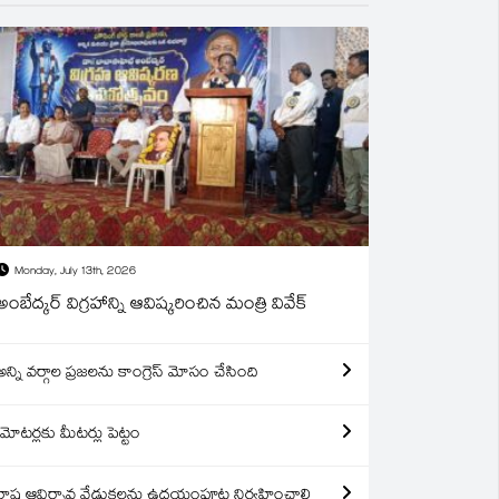
Monday, July 13th, 2026
అంబేద్కర్ విగ్రహాన్ని ఆవిష్కరించిన మంత్రి వివేక్
అన్ని వర్గాల ప్రజలను కాంగ్రెస్ మోసం చేసింది
మోటర్లకు మీటర్లు పెట్టం
రాష్ట్ర ఆవిర్బావ వేడుకలను ఉదయంపూట నిర్వహించాలి