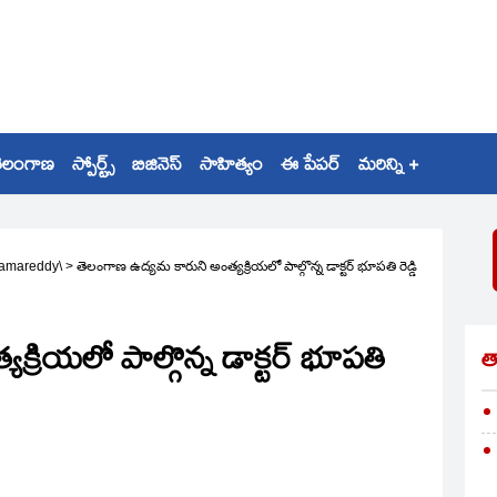
ెలంగాణ
స్పోర్ట్స్
బిజినెస్
సాహిత్యం
ఈ పేపర్
మరిన్ని +
amareddy\
>
తెలంగాణ ఉద్యమ కారుని అంత్యక్రియలో పాల్గొన్న డాక్టర్ భూపతి రెడ్డి
్రియలో పాల్గొన్న డాక్టర్ భూపతి
త