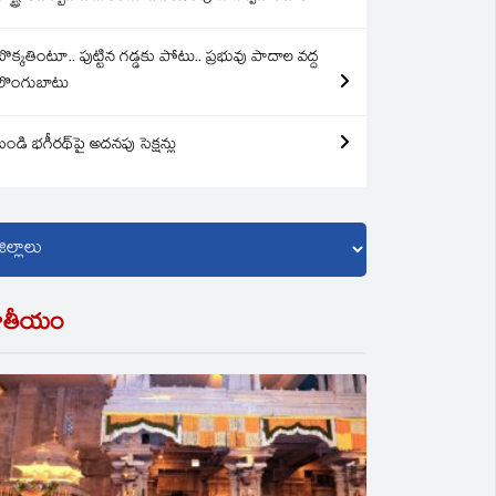
బొక్కతింటూ.. పుట్టిన గడ్డకు పోటు.. ప్రభువు పాదాల వద్ద
లొంగుబాటు
బండి భగీరథ్‌పై అదనపు సెక్షన్లు
ాతీయం