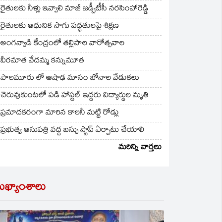
రైతులకు నీళ్లు ఇవ్వాలి మాజీ జడ్పీటీసీ నరసింహారెడ్డి
రైతులకు ఆధునిక సాగు పద్ధతులపై శిక్షణ
అంగన్వాడి కేంద్రంలో తల్లిపాల వారోత్సవాల
వీరమాత వేదమ్మ కన్నుమూత
పాలమూరు లో ఆషాఢ మాసం బోనాల వేడుకలు
చెరువుకుంటలో పడి హాస్టల్ ఇద్దరు విద్యార్థుల మృతి
ప్రమాదకరంగా మారిన కాలనీ మట్టి రోడ్లు
ప్రభుత్వ ఆసుపత్రి వద్ద బస్సు స్టాప్ ఏర్పాటు చేయాలి
మరిన్ని వార్తలు
ుఖ్యాంశాలు