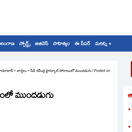
ెలంగాణ
స్పోర్ట్స్
బిజినెస్
సాహిత్యం
ఈ పేపర్
మరిన్ని +
ైదరాబాద్
>
వార్తలు
>
సేవ్ రవీంద్ర హైస్కూల్ పోరాటంలో ముందడుగు
/
Posted on
రాటంలో ముందడుగు
త