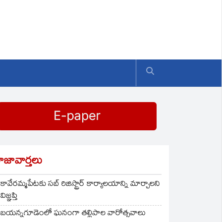
ాజావార్తలు
కావేరమ్మపేటకు సబ్ రిజిస్ట్రార్ కార్యాలయాన్ని మార్చాలని
విజ్ఞప్తి
బయన్నగూడెంలో ఘనంగా తల్లిపాల వారోత్సవాలు