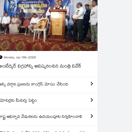
Monday, July 13th, 2026
అంబేద్కర్ విగ్రహాన్ని ఆవిష్కరించిన మంత్రి వివేక్
అన్ని వర్గాల ప్రజలను కాంగ్రెస్ మోసం చేసింది
మోటర్లకు మీటర్లు పెట్టం
రాష్ట్ర ఆవిర్బావ వేడుకలను ఉదయంపూట నిర్వహించాలి