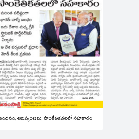
ఇంధనం, ఆవిష్కరణలు, సాంకేతికతలలో సహకారం