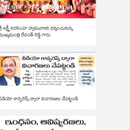
శ్రీ లక్ష్మీ నరసింహ స్వామివారిని దర్శించుకున్న
ముఖ్యమంత్రి రేవంత్ రెడ్డి గారు
వీడియో కాన్ఫరెన్స్ ద్వారా విచారణలు చేపట్టండి