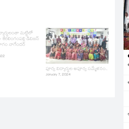
్యార్థులంతా మట్టిలో
 శేరిలింగంపల్లి డివిజన్
 రాగం నాగేందర్
022
పూర్వ విద్యార్థుల అపూర్వ సమ్మేళనం..
January 7, 2024