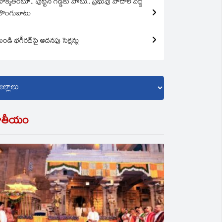
బొక్కతింటూ.. పుట్టిన గడ్డకు పోటు.. ప్రభువు పాదాల వద్ద
లొంగుబాటు
బండి భగీరథ్‌పై అదనపు సెక్షన్లు
ాతీయం