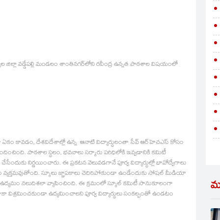
ద్వాల జిల్లా వడ్డేపల్లి మండలం శాంతినగర్‌లోని రవీంద్ర ఉన్నత పాఠశాల విషయంలో
ా ఏకం కావడం, దేశవిదేశాల్లో ఉన్న ఆనాటి విద్యార్థులంతా సేవ్ ఆర్‌హెచఎస్ కోసం
ింది. పాఠశాల స్థలం, భవనాలు సర్కారు పరిధిలోకి ఇవ్వడానికి కమిటీ
ేసేందుకు నిర్ణయించారు. ఈ ప్రకటన వెలువడగానే పూర్వ విద్యార్థుల్లో భావోద్వేగాలు
్యక్తమవుతోంది. స్కూలు జ్ఞాపకాలు చెదిరిపోకుండా ఉండేందుకు సోషల్ మీడియా
మ
స్ ఉద్యమం నలుదిశలా వ్యాపించింది. ఈ క్రమంలో స్కూల్ కమిటీ సానుకూలంగా
ేదాకా విశ్రమించకుండా ఉద్యమించాలని పూర్వ విద్యార్థులు సంకల్పంతో ఉండటం