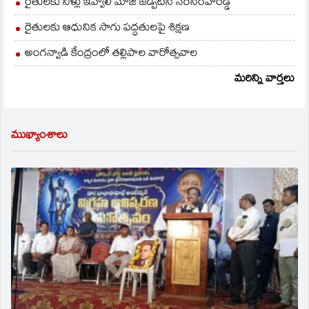
రైతులకు నీళ్లు ఇవ్వాలి మాజీ జడ్పీటీసీ నరసింహారెడ్డి
రైతులకు ఆధునిక సాగు పద్ధతులపై శిక్షణ
అంగన్వాడి కేంద్రంలో తల్లిపాల వారోత్సవాల
మరిన్ని వార్తలు
ముఖ్యాంశాలు