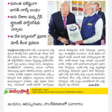
ఇంధనం, ఆవిష్కరణలు, సాంకేతికతలలో సహకారం