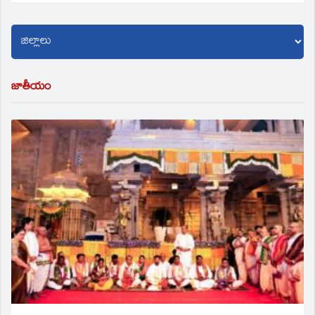
జాతీయం