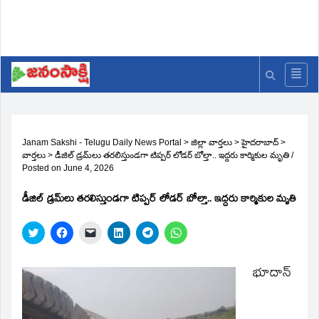
Janam Sakshi - Telugu Daily News Portal
>
జిల్లా వార్తలు
>
హైదరాబాద్
>
వార్తలు
>
డీజిల్ డ్రమ్‌లు తరలిస్తుండగా టిప్పర్ లోడర్ బోల్తా.. ఇద్దరు కార్మికుల మృతి
/
Posted on
June 4, 2026
డీజిల్ డ్రమ్‌లు తరలిస్తుండగా టిప్పర్ లోడర్ బోల్తా.. ఇద్దరు కార్మికుల మృతి
Click
Click
Click
Click
Click
Click
to
to
to
to
to
to
share
share
email
share
share
share
on
on
a
on
on
on
Twitter
Facebook
link
LinkedIn
Telegram
WhatsApp
భూదాన్
(Opens
(Opens
to
(Opens
(Opens
(Opens
in
in
a
in
in
in
new
new
friend
new
new
new
window)
window)
(Opens
window)
window)
window)
in