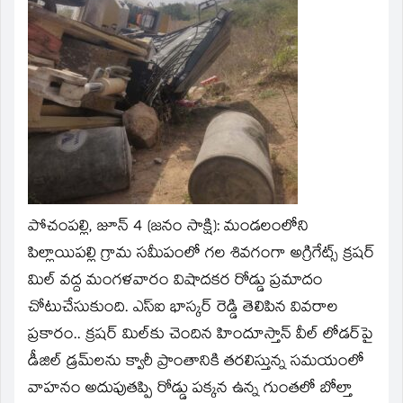
new
window)
పోచంపల్లి, జూన్ 4 (జనం సాక్షి)
: మండలంలోని
పిల్లాయిపల్లి గ్రామ సమీపంలో గల శివగంగా అగ్రిగేట్స్ క్రషర్
మిల్ వద్ద మంగళవారం విషాదకర రోడ్డు ప్రమాదం
చోటుచేసుకుంది. ఎస్‌ఐ భాస్కర్ రెడ్డి తెలిపిన వివరాల
ప్రకారం.. క్రషర్ మిల్‌కు చెందిన హిందూస్తాన్ వీల్ లోడర్‌పై
డీజిల్ డ్రమ్‌లను క్వారీ ప్రాంతానికి తరలిస్తున్న సమయంలో
వాహనం అదుపుతప్పి రోడ్డు పక్కన ఉన్న గుంతలో బోల్తా