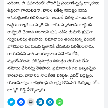
పడింది. ఈ ప్రమాదంలో లోడర్‌పై ప్రయాణిస్తున్న కార్మికులు
తీవ్రంగా గాయపడగా, వారిని చికిత్స నిమిత్తం వివిధ
ఆసుపత్రులకు తరలించారు. అయితే చికిత్స పొందుతూ
ఇద్దరు కార్మికులు మృతి చెందారు. మృతులను జార్ఖండ్
రాష్ట్రానికి చెందిన నిరంజన్ (21), సతీష్ కుమార్ (22)గా
గుర్తించినట్లు తెలిపారు. సమాచారం అందుకున్న వెంటనే
పోలీసులు సంఘటన స్థలానికి చేరుకుని పరిశీలించారు.
గాయపడిన వారి వాంగ్మూలాలు నమోదు చేసి,
మృతదేహాలను పోస్టుమార్టం నిమిత్తం తరలించి కేసు
నమోదు చేసినట్లు తెలిపారు. ప్రమాదానికి గల ఖచ్చితమైన
కారణాలు, వాహనం సాంకేతిక పరిస్థితి, డ్రైవర్ నిర్లక్ష్యం,
యాజమాన్యం బాధ్యతలపై దర్యాప్తు కొనసాగుతున్నట్లు ఎస్‌ఐ
భాస్కర్ రెడ్డి పేర్కొన్నారు.
Click
Click
Click
Click
Click
Click
to
to
to
to
to
to
share
share
email
share
share
share