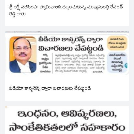
శ్రీ లక్ష్మీ నరసింహ స్వామివారిని దర్శించుకున్న ముఖ్యమంత్రి రేవంత్
రెడ్డి గారు
వీడియో కాన్ఫరెన్స్ ద్వారా విచారణలు చేపట్టండి