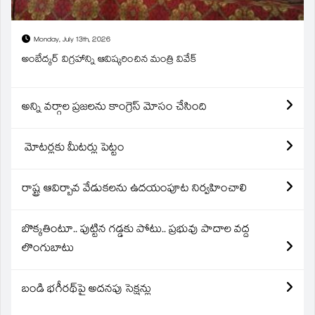
Monday, July 13th, 2026
అంబేద్కర్ విగ్రహాన్ని ఆవిష్కరించిన మంత్రి వివేక్
అన్ని వర్గాల ప్రజలను కాంగ్రెస్ మోసం చేసింది
మోటర్లకు మీటర్లు పెట్టం
రాష్ట్ర ఆవిర్బావ వేడుకలను ఉదయంపూట నిర్వహించాలి
బొక్కతింటూ.. పుట్టిన గడ్డకు పోటు.. ప్రభువు పాదాల వద్ద
లొంగుబాటు
బండి భగీరథ్‌పై అదనపు సెక్షన్లు