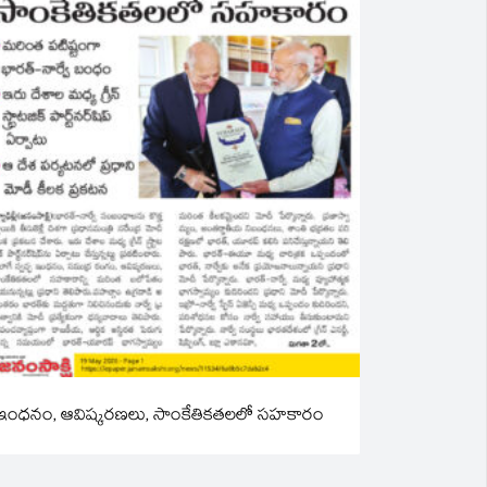
ఇంధనం, ఆవిష్కరణలు, సాంకేతికతలలో సహకారం