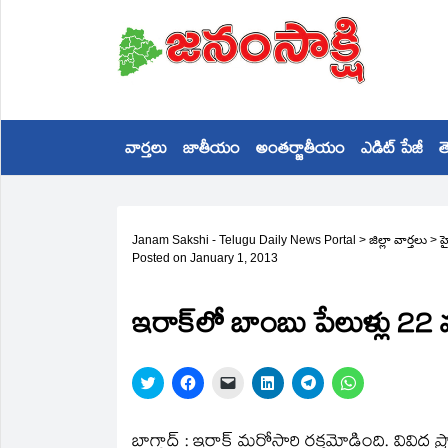
వార్తలు
జాతీయం
అంతర్జాతీయం
ఎడిట్ పేజీ
త
Janam Sakshi - Telugu Daily News Portal
>
జిల్లా వార్తలు
>
హ
Posted on
January 1, 2013
ఇరాక్‌లో బాంబు పేలుళ్లు 22
Click
Click
Click
Click
Click
Click
to
to
to
to
to
to
share
share
email
share
share
share
on
on
a
on
on
on
Twitter
Facebook
link
LinkedIn
Telegram
WhatsApp
బాగ్దాద్‌ : ఇరాక్‌ మరోసారి రక్తమోడింది. వివిద
(Opens
(Opens
to
(Opens
(Opens
(Opens