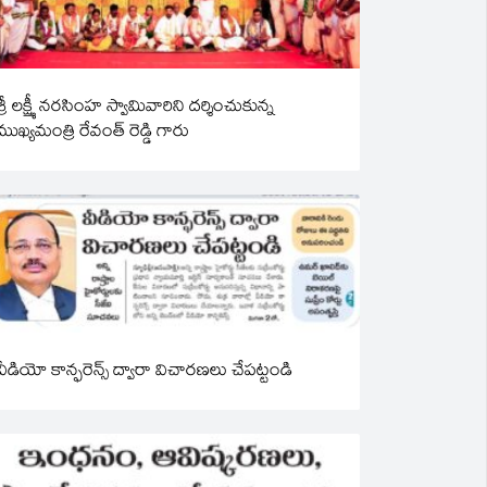
శ్రీ లక్ష్మీ నరసింహ స్వామివారిని దర్శించుకున్న
ముఖ్యమంత్రి రేవంత్ రెడ్డి గారు
వీడియో కాన్ఫరెన్స్ ద్వారా విచారణలు చేపట్టండి