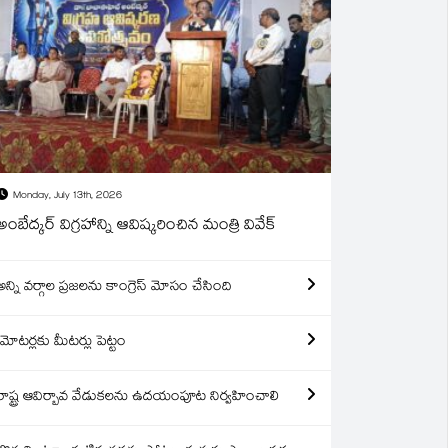
Monday, July 13th, 2026
అంబేద్కర్ విగ్రహాన్ని ఆవిష్కరించిన మంత్రి వివేక్
అన్ని వర్గాల ప్రజలను కాంగ్రెస్ మోసం చేసింది
మోటర్లకు మీటర్లు పెట్టం
రాష్ట్ర ఆవిర్బావ వేడుకలను ఉదయంపూట నిర్వహించాలి