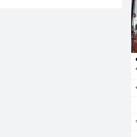
తెలియజేశారు. ఘటనాస్థలాల్లో
సహాయక చర్యలు
కొనసాగుతున్నాయి.