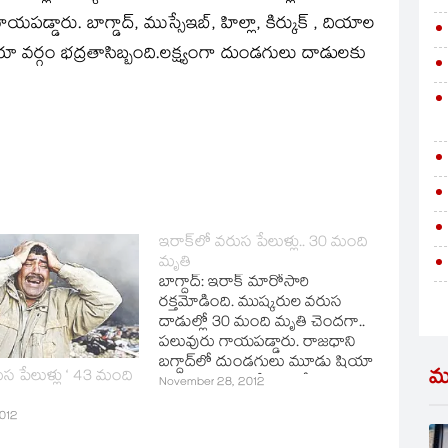
డారు. బాగ్డాద్‌, ముస్సేఇబ్‌, హిల్లా, కిర్కుక్‌ , దియాల
ా వర్గం భద్రతాసిబ్బంది.లక్ష్యంగా దుండగులు దాడులకు
ఇరాక్‌లో వరుస పేలుళ్లు.. 30 మంది
మృతి
బాగ్దాద్‌: ఇరాక్‌ మారోసారి
రక్తమోడింది. ముష్కరుల వరుస
దాడుల్లో 30 మంది మృతి చెందగా..
పలువురు గాయపడ్డారు. రాజధాని
బగ్దాద్‌లో దుండగులు మూడు షియా
మ
ుస పేలుళ్లు ‘ 43 మంది
ముస్లిం దర్గాల సమీపంలో కారు
November 28, 2012
బాంబు దాడులకు పాల్పడ్డారు. ఈ
012
ఘటనల్లో 30 మందికిపైగా మృతి
చెందినట్లు అధికారులు