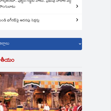
బొక్కతింటూ.. పుట్టిన గడ్డకు పోటు.. ప్రభువు పాదాల వద్ద
లొంగుబాటు
బండి భగీరథ్‌పై అదనపు సెక్షన్లు
ాతీయం