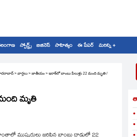
ెలంగాణ
స్పోర్ట్స్
బిజినెస్
సాహిత్యం
ఈ పేపర్
మరిన్ని +
ైదరాబాద్
>
వార్తలు
>
జాతీయం
>
ఇరాక్‌లో బాంబు పేలుళ్లు 22 మంది మృతి
/
 మంది మృతి
త
 ప్రాంతాల్లో ముష్కరులు జరిపిన బాంబు దాడుల్లో 22