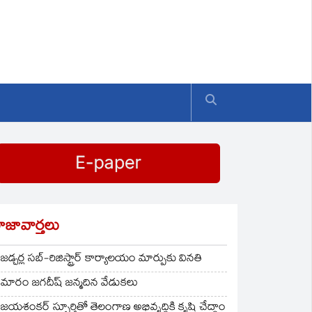
ాజావార్తలు
జడ్చర్ల సబ్-రిజిస్ట్రార్ కార్యాలయం మార్పుకు వినతి
మారం జగదీష్ జన్మదిన వేడుకలు
జయశంకర్ స్ఫూర్తితో తెలంగాణ అభివృద్ధికి కృషి చేద్దాం