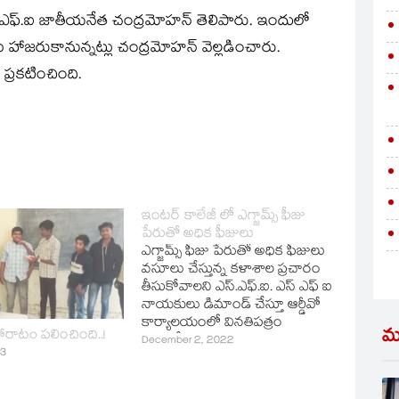
ఫ్‌.ఐ జాతీయనేత చంద్రమోహన్‌ తెలిపారు. ఇందులో
 హాజరుకానున్నట్లు చంద్రమోహన్‌ వెల్లడించారు.
 ప్రకటించింది.
ఇంటర్ కాలేజీ లో ఎగ్జామ్స్ ఫీజు
పేరుతో అధిక ఫీజులు
ఎగ్జామ్స్ ఫీజు పేరుతో అధిక ఫీజులు
వసూలు చేస్తున్న కళాశాల ప్రచారం
తీసుకోవాలని ఎస్.ఎఫ్.ఐ. ఎస్ ఎఫ్ ఐ
నాయకులు డిమాండ్ చేస్తూ ఆర్డీవో
కార్యాలయంలో వినతిపత్రం
మ
ోరాటo పలించింది..!
అందజేశారు.ఈ సందర్భంగా
December 2, 2022
23
ఎస్.ఎఫ్.ఐ. జహీరాబాద్ ఏరియా
కార్యదర్శి రాజేష్ మాట్లాడుతూ
జహీరాబాద్ ఏరియా వ్యాప్తంగా