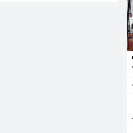
ప్రైవేటు కళాశాల యజమాన్యాలు
పరీక్ష ఫీజు పేరుతో ఒక్కో విద్యార్థి
దగ్గర 800 నుండి 1900 వరకు
అక్రమ ఫీజులకు పాల్పడుతున్నారు
అన్నారు. విద్యార్థులు అనేక…