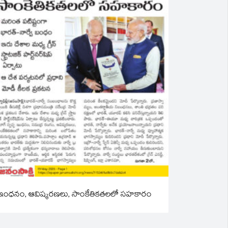
ఇంధనం, ఆవిష్కరణలు, సాంకేతికతలలో సహకారం