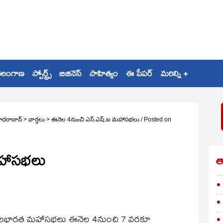
ెలంగాణ
స్పోర్ట్స్
బిజినెస్
సాహిత్యం
ఈ పేపర్
మరిన్ని +
ైదరాబాద్
>
వార్తలు
>
ఈనెల 4నుంచి ఎస్‌.ఎష్‌.ఐ మహాసభలు
/
Posted on
మహాసభలు
త
4వ అఖిలభారత మహాసభలు ఈనెల 4నుంచి 7 వరకూ