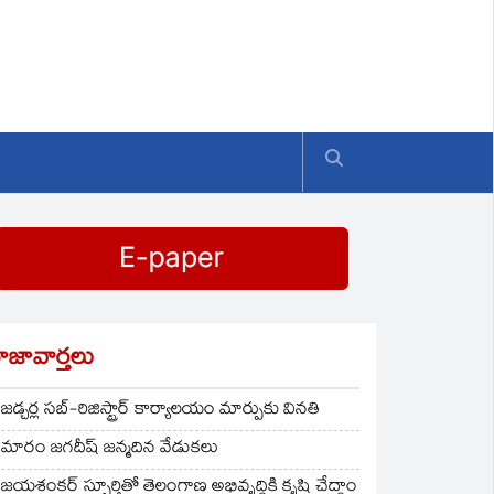
ాజావార్తలు
జడ్చర్ల సబ్-రిజిస్ట్రార్ కార్యాలయం మార్పుకు వినతి
మారం జగదీష్ జన్మదిన వేడుకలు
జయశంకర్ స్ఫూర్తితో తెలంగాణ అభివృద్ధికి కృషి చేద్దాం