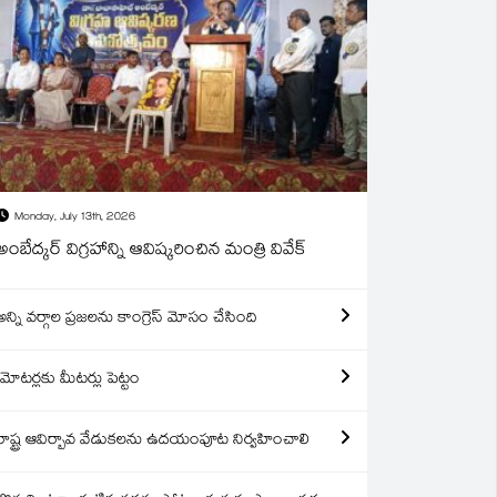
Monday, July 13th, 2026
అంబేద్కర్ విగ్రహాన్ని ఆవిష్కరించిన మంత్రి వివేక్
అన్ని వర్గాల ప్రజలను కాంగ్రెస్ మోసం చేసింది
మోటర్లకు మీటర్లు పెట్టం
రాష్ట్ర ఆవిర్బావ వేడుకలను ఉదయంపూట నిర్వహించాలి