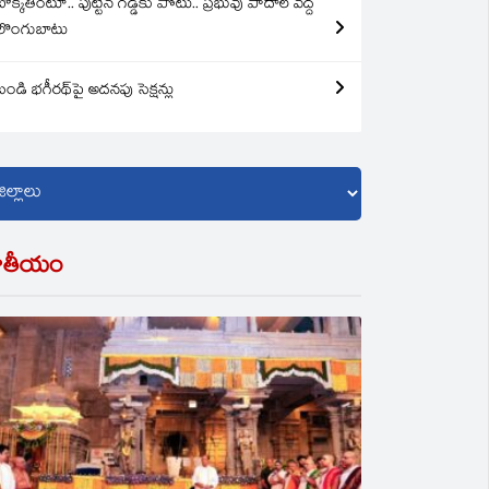
బొక్కతింటూ.. పుట్టిన గడ్డకు పోటు.. ప్రభువు పాదాల వద్ద
లొంగుబాటు
బండి భగీరథ్‌పై అదనపు సెక్షన్లు
ాతీయం