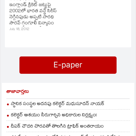
జపాన్‌ చేతిలో ఓటమి
ఇంగ్లాండ్‌ క్రికెట్‌ జట్టుపై
పాలయ్యారు.
2002లో భారత వన్డే సిరీస్‌
నెగ్గినపుడు అప్పటి సారథి
సౌరవ్‌ గంగూలీ విన్యాసం
అందరికీ గుర్తుండేంటుంది.
July 18, 2012
324 పరుగుల లక్ష్యాన్ని
ఛేదించి4 సిరీస్‌ కైవసం
చేసుకునన ఆనందంలోనూ,
గతంలో ఫ్లింటాప్‌ చేసిన
విన్యాసానికి ప్రతికారంగానూ
గంగూలీ తన చొక్కా
విప్పిగాల్లో గిరాగిరా
తిప్పుతూ హంగామా
చేశాడు. భారత క్రికెట్‌
అభిమానులెవరూ దీనిని
తాజావార్తలు
మర్చిపోలేరు. అలాంటి
సంఘటనను మళ్ళీ రిఫీట్‌
స్థానిక సంస్థల అదనపు కలెక్టర్ మధుసూదన్ నాయక్
చేస్తామంటున్నారు.
భారత…
కలెక్టర్ ఆశయం నీరుగార్చిన అధికారుల నిర్లక్ష్యం!
దీపక్ చౌదరి చొరవతో తొలగిన ట్రాఫిక్‌ అంతరాయం