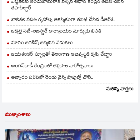
ఎట్టకేలకు అందుబాటులోకి వచ్చిన ఆధార్ కేంద్రం తనిఖీ చేసిన
తహసీల్దార్
బాలికల వసతి గృహాన్ని ఆకస్మికంగా తనిఖీ చేసిన డీఆర్ఓ
జడ్చర్ల సబ్-రిజిస్ట్రార్ కార్యాలయం మార్పుకు వినతి
మారం జగదీష్ జన్మదిన వేడుకలు
జయశంకర్ స్ఫూర్తితో తెలంగాణ అభివృద్ధికి కృషి చేద్దాం
అంగన్‌వాడీ కేంద్రంలో తల్లిపాల వారోత్సవాలు
అన్నారం షరీఫ్‌లో రెండు వైన్స్ షాపుల్లో చోరీ..
మరిన్ని వార్తలు
ముఖ్యాంశాలు