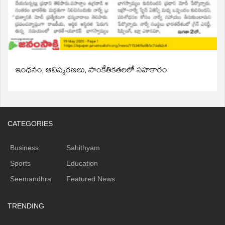
ఇంధనం, ఆవిష్కరణలు, సాంకేతికతలలో సహకారం
CATEGORIES
Business
Sahithyam
Sports
Education
Seemandhra
Featured News
TRENDING