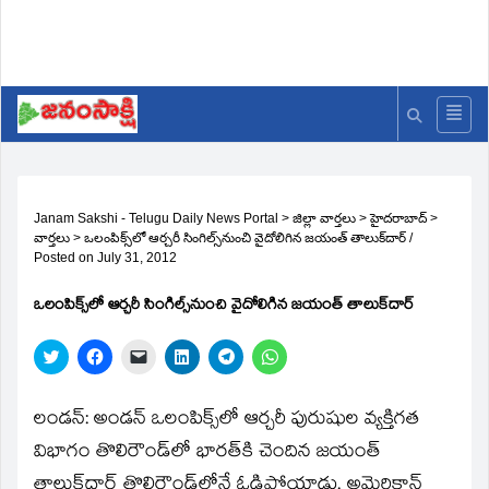
Janam Sakshi - Telugu Daily News Portal
>
జిల్లా వార్తలు
>
హైదరాబాద్
>
వార్తలు
>
ఒలంపిక్స్‌లో ఆర్చరీ సింగిల్స్‌నుంచి వైదోలిగిన జయంత్‌ తాలుక్‌దార్‌
/
Posted on
July 31, 2012
ఒలంపిక్స్‌లో ఆర్చరీ సింగిల్స్‌నుంచి వైదోలిగిన జయంత్‌ తాలుక్‌దార్‌
Click
Click
Click
Click
Click
Click
to
to
to
to
to
to
share
share
email
share
share
share
on
on
a
on
on
on
Twitter
Facebook
link
LinkedIn
Telegram
WhatsApp
లండన్‌: అండన్‌ ఒలంపిక్స్‌లో ఆర్చరీ పురుషుల వ్యక్తిగత
(Opens
(Opens
to
(Opens
(Opens
(Opens
in
in
a
in
in
in
విభాగం తొలిరౌండ్‌లో భారత్‌కి చెందిన జయంత్‌
new
new
friend
new
new
new
window)
window)
(Opens
window)
window)
window)
తాలుక్‌దార్‌ తొలిరౌండ్‌లోనే ఓడిపోయాడు. అమెరికాన్‌
in