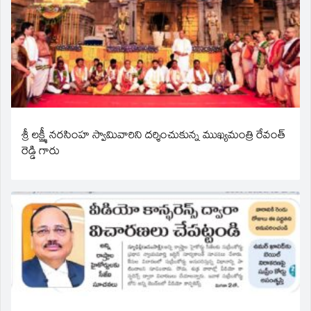
శ్రీ లక్ష్మీ నరసింహ స్వామివారిని దర్శించుకున్న ముఖ్యమంత్రి రేవంత్
రెడ్డి గారు