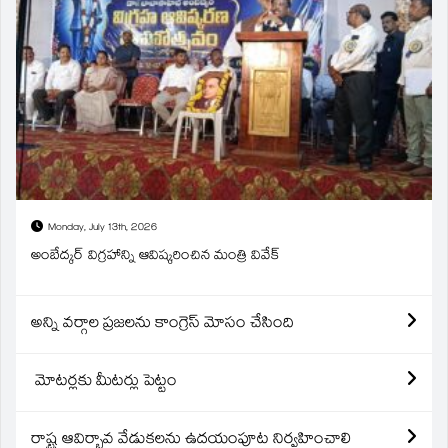
Monday, July 13th, 2026
అంబేద్కర్ విగ్రహాన్ని ఆవిష్కరించిన మంత్రి వివేక్
అన్ని వర్గాల ప్రజలను కాంగ్రెస్ మోసం చేసింది
మోటర్లకు మీటర్లు పెట్టం
రాష్ట్ర ఆవిర్బావ వేడుకలను ఉదయంపూట నిర్వహించాలి