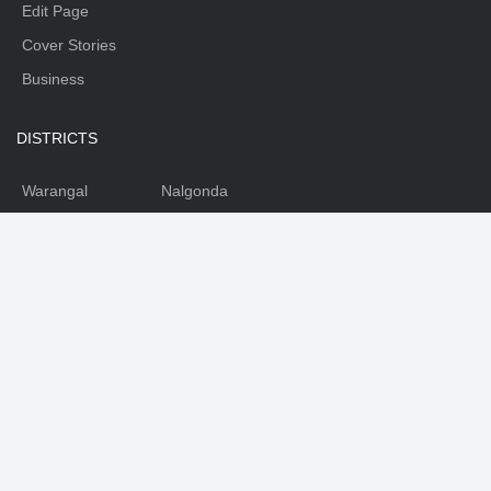
Edit Page
Cover Stories
Business
DISTRICTS
Warangal
Nalgonda
Karimnagar
Nizamabad
Mahabubnagar
Medhak
Adilabad
Rangareddy
Khammam
SOCIAL
Facebook
Youtube