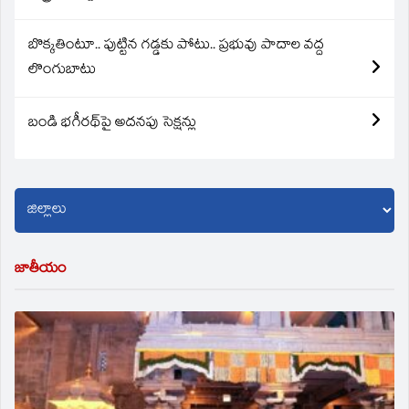
బొక్కతింటూ.. పుట్టిన గడ్డకు పోటు.. ప్రభువు పాదాల వద్ద
లొంగుబాటు
బండి భగీరథ్‌పై అదనపు సెక్షన్లు
జాతీయం