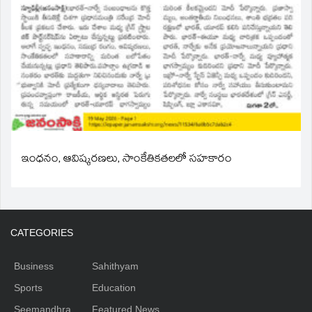
ఇంధనం, ఆవిష్కరణలు, సాంకేతికతలలో సహకారం
CATEGORIES
Business
Sahithyam
Sports
Education
Seemandhra
Featured News