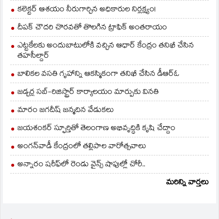
కలెక్టర్ ఆశయం నీరుగార్చిన అధికారుల నిర్లక్ష్యం!
దీపక్ చౌదరి చొరవతో తొలగిన ట్రాఫిక్‌ అంతరాయం
ఎట్టకేలకు అందుబాటులోకి వచ్చిన ఆధార్ కేంద్రం తనిఖీ చేసిన
తహసీల్దార్
బాలికల వసతి గృహాన్ని ఆకస్మికంగా తనిఖీ చేసిన డీఆర్ఓ
జడ్చర్ల సబ్-రిజిస్ట్రార్ కార్యాలయం మార్పుకు వినతి
మారం జగదీష్ జన్మదిన వేడుకలు
జయశంకర్ స్ఫూర్తితో తెలంగాణ అభివృద్ధికి కృషి చేద్దాం
అంగన్‌వాడీ కేంద్రంలో తల్లిపాల వారోత్సవాలు
అన్నారం షరీఫ్‌లో రెండు వైన్స్ షాపుల్లో చోరీ..
మరిన్ని వార్తలు