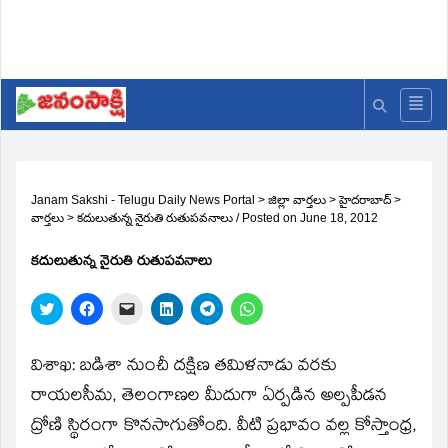
Janam Sakshi - Telugu Daily News Portal
>
జిల్లా వార్తలు
>
హైదరాబాద్
>
వార్తలు
>
కదులుతున్న నైరుతి రుతుపవనాలు
/
Posted on
June 18, 2012
కదులుతున్న నైరుతి రుతుపవనాలు
Click
Click
Click
Click
Click
Click
to
to
to
to
to
to
share
share
email
share
share
share
on
on
a
on
on
on
Twitter
Facebook
link
LinkedIn
Telegram
WhatsApp
విశాఖ: బడిశా నుంచీ దక్షిణ తమిళనాడు వరకు
(Opens
(Opens
to
(Opens
(Opens
(Opens
in
in
a
in
in
in
రాయలసీమ, తెలంగాణల మీదుగా ఏర్పడిన అల్పపీడన
new
new
friend
new
new
new
window)
window)
(Opens
window)
window)
window)
ద్రోణి స్థిరంగా కొనసాగుతోంది. వీటి ప్రభావం వల్ల కోస్తాంధ్ర,
in
new