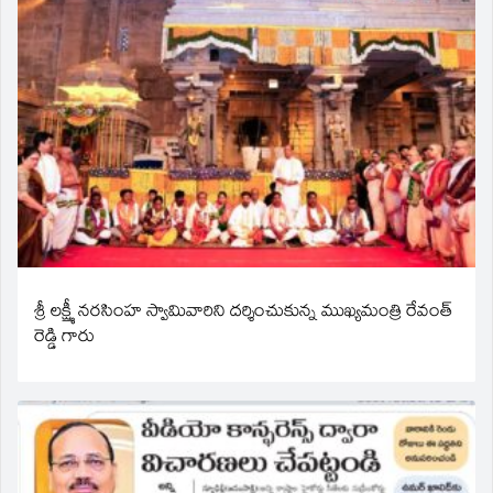
శ్రీ లక్ష్మీ నరసింహ స్వామివారిని దర్శించుకున్న ముఖ్యమంత్రి రేవంత్
రెడ్డి గారు