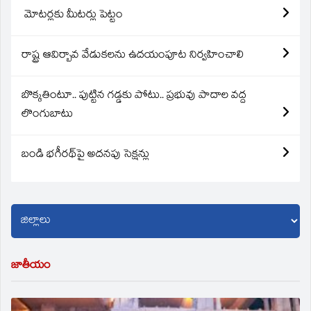
మోటర్లకు మీటర్లు పెట్టం
రాష్ట్ర ఆవిర్బావ వేడుకలను ఉదయంపూట నిర్వహించాలి
బొక్కతింటూ.. పుట్టిన గడ్డకు పోటు.. ప్రభువు పాదాల వద్ద
లొంగుబాటు
బండి భగీరథ్‌పై అదనపు సెక్షన్లు
జాతీయం