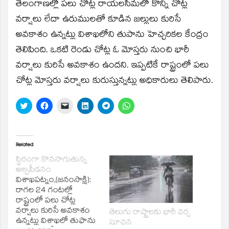
window)
తెలంగాణల్లో పలు చోట్ల రాయలసీమలో కొన్ని చోట్ల
వర్షాలు లేదా ఉరుములతో కూడిన జల్లులు కురిసే
అవకాశం ఉన్నట్లు విశాఖలోని తుపాను హెచ్చరికల కేంద్రం
తెలిపింది. ఒకటి రెండు చోట్ల ఓ మోస్తరు నుంచి భారీ
వర్షాలు కురిసే అవకాశం ఉందని. ఇప్పటికే రాష్ట్రంలో పలు
చోట్ల మోస్తరు వర్షాలు కురుస్తున్నట్లు అధికారులు తెలిపారు.
Click
Click
Click
Click
Click
Click
to
to
to
to
to
to
share
share
email
share
share
share
on
on
a
on
on
on
Twitter
Facebook
link
LinkedIn
Telegram
WhatsApp
(Opens
(Opens
to
(Opens
(Opens
(Opens
in
in
a
in
in
in
Related
new
new
friend
new
new
new
window)
window)
(Opens
window)
window)
window)
స్థిరంగా కొనసాగుతున్న
in
అల్పపీడనం
new
window)
విశాఖపట్నం,(జనంసాక్షి):
రాగల 24 గంటల్లో
రాష్ట్రంలో పలు చోట్ల
వర్షాలు కురిసే అవకాశం
తెలుగు రాష్ట్రాలకు భారీ వర్ష
ఉన్నట్లు విశాఖలో తుఫాను
సూచన