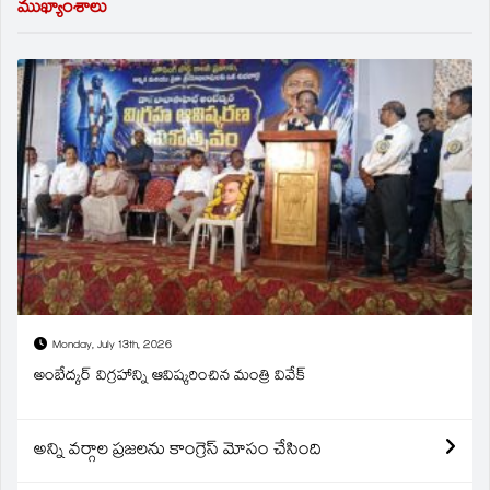
ముఖ్యాంశాలు
Monday, July 13th, 2026
అంబేద్కర్ విగ్రహాన్ని ఆవిష్కరించిన మంత్రి వివేక్
అన్ని వర్గాల ప్రజలను కాంగ్రెస్ మోసం చేసింది