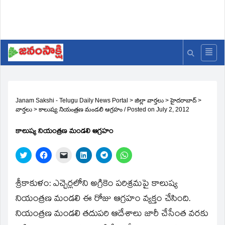
Janam Sakshi - Telugu Daily News Portal
>
జిల్లా వార్తలు
>
హైదరాబాద్
>
వార్తలు
>
కాలుష్య నియంత్రణ మండలి ఆగ్రహం
/
Posted on
July 2, 2012
కాలుష్య నియంత్రణ మండలి ఆగ్రహం
Click
Click
Click
Click
Click
Click
to
to
to
to
to
to
share
share
email
share
share
share
on
on
a
on
on
on
Twitter
Facebook
link
LinkedIn
Telegram
WhatsApp
శ్రీకాకుళం: ఎచ్చెర్లలోని అగ్రికెం పరిశ్రమపై కాలుష్య
(Opens
(Opens
to
(Opens
(Opens
(Opens
in
in
a
in
in
in
నియంత్రణ మండలి ఈ రోజు ఆగ్రహం వ్యక్తం చేసింది.
new
new
friend
new
new
new
window)
window)
(Opens
window)
window)
window)
నియంత్రణ మండలి తదుపరి ఆదేశాలు జారీ చేసేంత వరకు
in
new