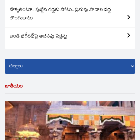
బొక్కతింటూ.. పుట్టిన గడ్డకు పోటు.. ప్రభువు పాదాల వద్ద
లొంగుబాటు
బండి భగీరథ్‌పై అదనపు సెక్షన్లు
జాతీయం