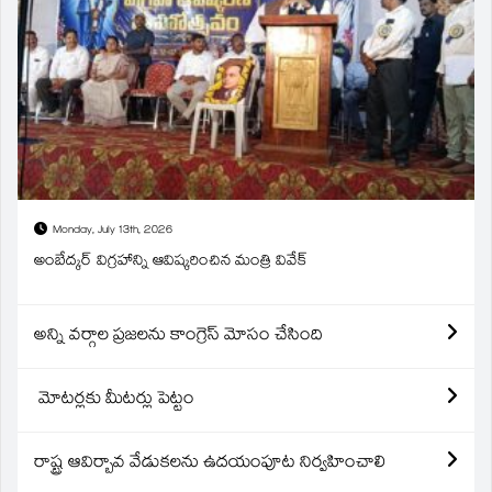
Monday, July 13th, 2026
అంబేద్కర్ విగ్రహాన్ని ఆవిష్కరించిన మంత్రి వివేక్
అన్ని వర్గాల ప్రజలను కాంగ్రెస్ మోసం చేసింది
మోటర్లకు మీటర్లు పెట్టం
రాష్ట్ర ఆవిర్బావ వేడుకలను ఉదయంపూట నిర్వహించాలి