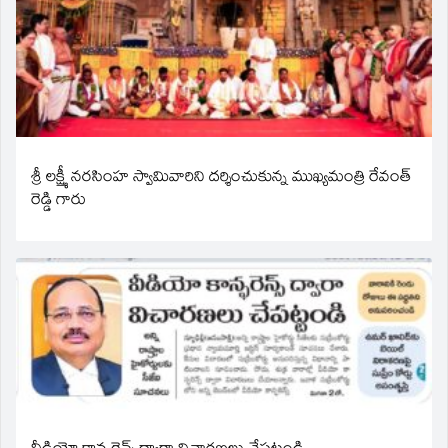
శ్రీ లక్ష్మీ నరసింహ స్వామివారిని దర్శించుకున్న ముఖ్యమంత్రి రేవంత్
రెడ్డి గారు