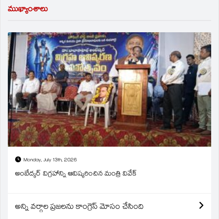
ముఖ్యాంశాలు
Monday, July 13th, 2026
అంబేద్కర్ విగ్రహాన్ని ఆవిష్కరించిన మంత్రి వివేక్
అన్ని వర్గాల ప్రజలను కాంగ్రెస్ మోసం చేసింది