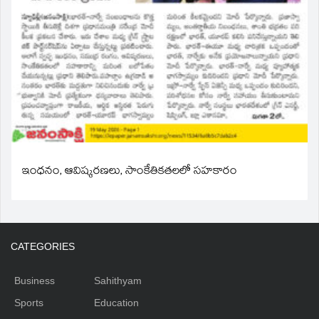
ఇంధనం, ఆవిష్కరణలు, సాంకేతికతలలో సహకారం
CATEGORIES
Business
Sahithyam
Sports
Education