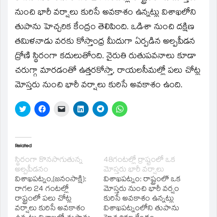
new
window)
నుంచి భారీ వర్షాలు కురిసే అవకాశం ఉన్నట్లు విశాఖలోని
తుపాను హెచ్చరిక కేంద్రం తెలిపింది. ఒడిశా నుంచి దక్షిణ
తమిళనాడు వరకు కోస్తాంధ్ర మీదుగా ఏర్పడిన అల్పపీడన
ద్రోణి స్థిరంగా కదులుతోంది. నైరుతి రుతుపవనాలు కూడా
చరుగ్గా మారడంతో ఉత్తరకోస్తా, రాయలసీమల్లో పలు చోట్ల
మోస్తరు నుంచి భారీ వర్షాలు కురిసే అవకాశం ఉంది.
Click
Click
Click
Click
Click
Click
to
to
to
to
to
to
share
share
email
share
share
share
on
on
a
on
on
on
Twitter
Facebook
link
LinkedIn
Telegram
WhatsApp
(Opens
(Opens
to
(Opens
(Opens
(Opens
in
in
a
in
in
in
Related
new
new
friend
new
new
new
window)
window)
(Opens
window)
window)
window)
స్థిరంగా కొనసాగుతున్న
48గంటల్లో ర్రాష్టంలో ఒక
in
అల్పపీడనం
మోస్తరు భారీ వర్షాలు
new
window)
విశాఖపట్నం,(జనంసాక్షి):
విశాఖపట్నం: రాష్ట్రంలో ఒక
రాగల 24 గంటల్లో
మోస్తరు నుంచి భారీ వర్షం
రాష్ట్రంలో పలు చోట్ల
కురిసే అవకాశం ఉన్నట్లు
వర్షాలు కురిసే అవకాశం
విశాఖపట్నంలోని తుపాను