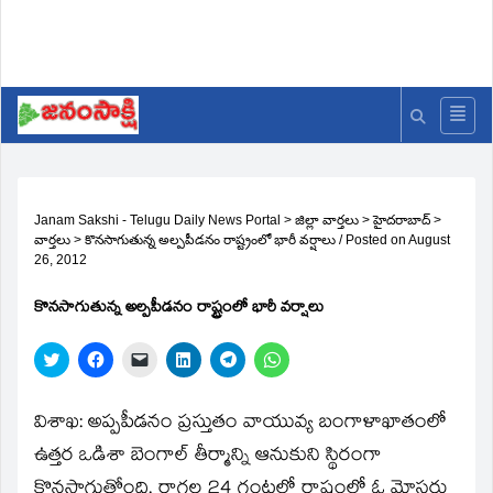
Janam Sakshi - Telugu Daily News Portal
>
జిల్లా వార్తలు
>
హైదరాబాద్
>
వార్తలు
>
కొనసాగుతున్న అల్పపీడనం రాష్ట్రంలో భారీ వర్షాలు
/
Posted on
August
26, 2012
కొనసాగుతున్న అల్పపీడనం రాష్ట్రంలో భారీ వర్షాలు
Click
Click
Click
Click
Click
Click
to
to
to
to
to
to
share
share
email
share
share
share
on
on
a
on
on
on
Twitter
Facebook
link
LinkedIn
Telegram
WhatsApp
విశాఖ: అప్పపీడనం ప్రస్తుతం వాయువ్య బంగాళాఖాతంలో
(Opens
(Opens
to
(Opens
(Opens
(Opens
in
in
a
in
in
in
ఉత్తర ఒడిశా బెంగాల్‌ తీర్మాన్ని ఆనుకుని స్థిరంగా
new
new
friend
new
new
new
window)
window)
(Opens
window)
window)
window)
కొనసాగుతోంది. రాగల 24 గంటల్లో రాష్ట్రంలో ఓ మోస్తరు
in