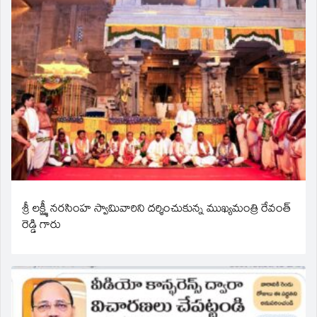
శ్రీ లక్ష్మీ నరసింహ స్వామివారిని దర్శించుకున్న ముఖ్యమంత్రి రేవంత్
రెడ్డి గారు