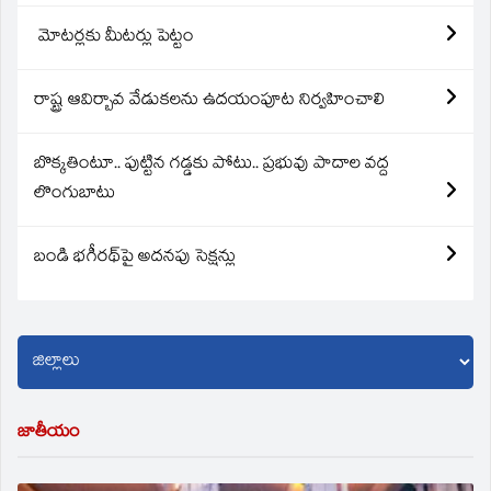
మోటర్లకు మీటర్లు పెట్టం
రాష్ట్ర ఆవిర్బావ వేడుకలను ఉదయంపూట నిర్వహించాలి
బొక్కతింటూ.. పుట్టిన గడ్డకు పోటు.. ప్రభువు పాదాల వద్ద
లొంగుబాటు
బండి భగీరథ్‌పై అదనపు సెక్షన్లు
జాతీయం