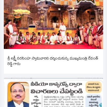
శ్రీ లక్ష్మీ నరసింహ స్వామివారిని దర్శించుకున్న ముఖ్యమంత్రి రేవంత్
రెడ్డి గారు