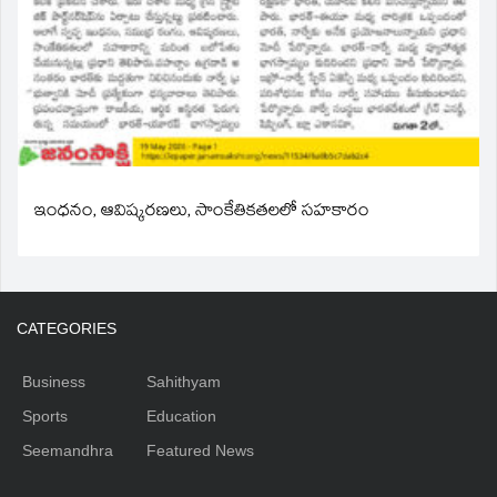
ఇంధనం, ఆవిష్కరణలు, సాంకేతికతలలో సహకారం
CATEGORIES
Business
Sahithyam
Sports
Education
Seemandhra
Featured News