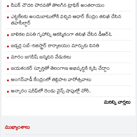
నిరసనగా స్థానికులు
దీపక్ చౌదరి చొరవతో తొలగిన ట్రాఫిక్‌ అంతరాయం
సబ్‌స్టేషన్‌ను
ఎట్టకేలకు అందుబాటులోకి వచ్చిన ఆధార్ కేంద్రం తనిఖీ చేసిన
ముట్టడించారు.
తహసీల్దార్
బాలికల వసతి గృహాన్ని ఆకస్మికంగా తనిఖీ చేసిన డీఆర్ఓ
జడ్చర్ల సబ్-రిజిస్ట్రార్ కార్యాలయం మార్పుకు వినతి
మారం జగదీష్ జన్మదిన వేడుకలు
జయశంకర్ స్ఫూర్తితో తెలంగాణ అభివృద్ధికి కృషి చేద్దాం
అంగన్‌వాడీ కేంద్రంలో తల్లిపాల వారోత్సవాలు
అన్నారం షరీఫ్‌లో రెండు వైన్స్ షాపుల్లో చోరీ..
మరిన్ని వార్తలు
ముఖ్యాంశాలు