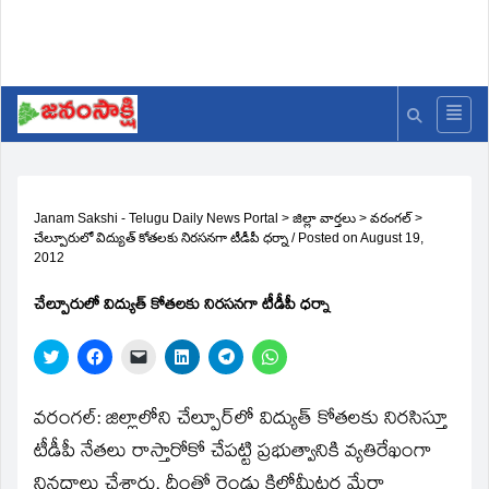
Janam Sakshi - Telugu Daily News Portal
>
జిల్లా వార్తలు
>
వరంగల్
>
చేల్పూరులో విద్యుత్‌ కోతలకు నిరసనగా టీడీపీ ధర్నా
/
Posted on
August 19,
2012
చేల్పూరులో విద్యుత్‌ కోతలకు నిరసనగా టీడీపీ ధర్నా
Click
Click
Click
Click
Click
Click
to
to
to
to
to
to
share
share
email
share
share
share
on
on
a
on
on
on
Twitter
Facebook
link
LinkedIn
Telegram
WhatsApp
వరంగల్‌: జిల్లాలోని చేల్పూర్‌లో విద్యుత్‌ కోతలకు నిరసిస్తూ
(Opens
(Opens
to
(Opens
(Opens
(Opens
in
in
a
in
in
in
టీడీపీ నేతలు రాస్తారోకో చేపట్టి ప్రభుత్వానికి వ్యతిరేఖంగా
new
new
friend
new
new
new
window)
window)
(Opens
window)
window)
window)
నినదాలు చేశారు. దీంతో రెండు కిలోమీటర్ల మేరా
in