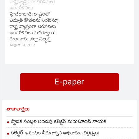
రాష్ట్రవ్యాప్తంగా నిరసనలు
విద్యుత్‌ సంక్షోబమని
కాపాడాలని ప్రభుత్వాన్ని
ఆందోళనలు
ఎర్రబెల్లీ దయకర్‌రావు
డిమాండ్‌ చేశారు.
హైదరాబాద్‌: రాష్ట్రంలో
అన్నారు.
విద్యుత్‌ కోతలను నిరసిస్తూ
రాష్ట్ర వ్యాప్తంగా నిరసనలు
ఆందోళనలు హోరెత్తాయి.
గుంలూరు జిల్లా వెల్దుర్తి
మండలం మండాది వద్ద
August 19, 2012
విద్యుత్‌ కోతలకు నిరసనగా
రైతులు ఆందోళన
చేపట్టారు. రెంటచింతల
సబ్‌స్టేషన్‌ ఎదుట రాస్తారెరో
చేపట్టారు. అప్రకటిత
కోతలకు నిరసనగా
నల్గొండలోని
ఆత్మకూరులోని గట్టికల్‌,
పాతచర్లలో రైతులు
ఆందోలన చేసి
తాజావార్తలు
అధికారులను
నిర్భందించారు.
స్థానిక సంస్థల అదనపు కలెక్టర్ మధుసూదన్ నాయక్
హైదరాబాద్‌
ప్రగతినగర్‌లోని పారిశ్రామిక
కలెక్టర్ ఆశయం నీరుగార్చిన అధికారుల నిర్లక్ష్యం!
వాడలో విద్యుత్‌ కోతలకు