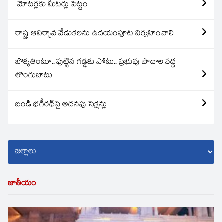
మోటర్లకు మీటర్లు పెట్టం
రాష్ట్ర ఆవిర్బావ వేడుకలను ఉదయంపూట నిర్వహించాలి
బొక్కతింటూ.. పుట్టిన గడ్డకు పోటు.. ప్రభువు పాదాల వద్ద
లొంగుబాటు
బండి భగీరథ్‌పై అదనపు సెక్షన్లు
జాతీయం