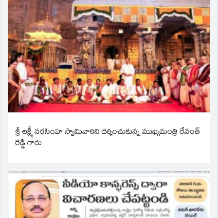
శ్రీ లక్ష్మీ నరసింహ స్వామివారిని దర్శించుకున్న ముఖ్యమంత్రి రేవంత్
రెడ్డి గారు