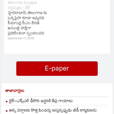
తెలంగాణ మంత్రుల
దద్దమ్మలు : కేకే
హైదరాబాద్‌: తెలంగాణ కు
ఒక్కపైసా కూడా ఇవ్వనని
సీమాంధ్ర సీఎం కిరణ్‌
అసెంబ్లీ సాక్షిగా
ప్రకటించినా స్పందించని
దద్దమ్మలు తెలంగాణ
September 17, 2013
మంత్రులు అని టీఆర్‌ఎస్‌
సెక్రటరీ జనరల్‌కే కేశవరావు
అన్నారు. ఇవాళ ఆయన
అంబేత్కర్‌ కాలేజీలో జరిగిన
తెలంగాణ వియోచన
దినోత్సవంలో మాట్లడారు.
హైదరాబాద్‌లో అన్ని
వ్యాపారాలు సీమాంధ్రుల
చేతుల్లో
కేంద్రీకృతమైనాయని
తాజావార్తలు
ఆరోపించారు. షాపింగ్‌
మాల్స్‌, అపార్ట్‌ మెంట్లు అన్ని
బైక్‌–ఎక్స్‌ఎల్‌ ఢీకొని ఇద్దరికి తీవ్ర గాయాలు
సీమాంధ్రుల చేతుల్లోనే
ఉన్నాయని విమర్శించారు.
అన్ని వర్గాలకు కొత్త పింఛన్లు ఇస్తున్నప్పుడు బీడీ కార్మికులను