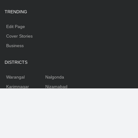
TRENDING
Edit Page
Cover Stories
Business
DISTRICTS
Warangal
Nalgonda
Karimnagar
Nizamabad
Mahabubnagar
Medhak
Adilabad
Rangareddy
Khammam
SOCIAL