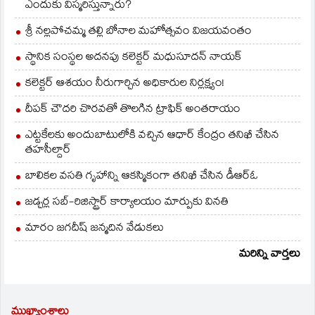
ఎందుకు విస్మరిస్తున్నారు?
శ్రీ నల్లపోచమ్మ తల్లి బోనాల మహోత్సవం విజయవంతం
స్థానిక సంస్థల అదనపు కలెక్టర్ మధుసూదన్ నాయక్
కలెక్టర్ ఆశయం నీరుగార్చిన అధికారుల నిర్లక్ష్యం!
దీపక్ చౌదరి చొరవతో తొలగిన ట్రాఫిక్‌ అంతరాయం
ఎట్టకేలకు అందుబాటులోకి వచ్చిన ఆధార్ కేంద్రం తనిఖీ చేసిన
తహసీల్దార్
బాలికల వసతి గృహాన్ని ఆకస్మికంగా తనిఖీ చేసిన డీఆర్ఓ
జడ్చర్ల సబ్-రిజిస్ట్రార్ కార్యాలయం మార్పుకు వినతి
మారం జగదీష్ జన్మదిన వేడుకలు
మరిన్ని వార్తలు
ముఖ్యాంశాలు