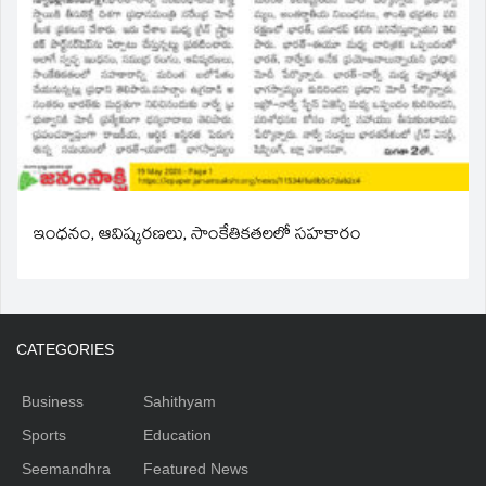
ఇంధనం, ఆవిష్కరణలు, సాంకేతికతలలో సహకారం
CATEGORIES
Business
Sahithyam
Sports
Education
Seemandhra
Featured News