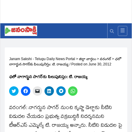
Janam Sakshi - Telugu Daily News Portal
>
జిల్లా వార్తలు
>
వరంగల్
>
ఛలో
నాగార్జున సాగర్‌కు పిలుపునిస్తం: టి. రాజయ్య
/
Posted on
June 30, 2012
ఛలో నాగార్జున సాగర్‌కు పిలుపునిస్తం: టి. రాజయ్య
Click
Click
Click
Click
Click
Click
to
to
to
to
to
to
share
share
email
share
share
share
on
on
a
on
on
on
Twitter
Facebook
link
LinkedIn
Telegram
WhatsApp
వరంగల్‌: నాగర్జున సాగర్‌ నుంచి కృష్ణా డెల్టాకు నీటిని
(Opens
(Opens
to
(Opens
(Opens
(Opens
in
in
a
in
in
in
విడుదల చేయడం ప్రభుత్వ వక్రబుద్ధికి నిదర్శనమని
new
new
friend
new
new
new
window)
window)
(Opens
window)
window)
window)
టీఆర్‌ఎస్‌ ఎమ్మెల్యే టి. రాజయ్య అన్నారు. నీటిని విడుదల పై
in
new