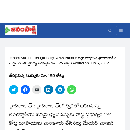
Janam Sakshi - Telugu Daily News Portal
>
జిల్లా వార్తలు
>
హైదరాబాద్
>
వార్తలు
>
జీవవైవిధ్య సదస్సుకు రూ. 125 కోట్లు
/
Posted on
July 6, 2012
జీవవైవిధ్య సదస్సుకు రూ. 125 కోట్లు
Click
Click
Click
Click
Click
Click
to
to
to
to
to
to
share
share
email
share
share
share
on
on
a
on
on
on
Twitter
Facebook
link
LinkedIn
Telegram
WhatsApp
హైదరాబాద్‌ : హైదరాబాద్‌లో త్వరలో జరగనున్న
(Opens
(Opens
to
(Opens
(Opens
(Opens
in
in
a
in
in
in
అంతర్జాతీయ జీవవైవిధ్య సదస్సుకు రాష్ట్ర ప్రభుత్వం 124
new
new
friend
new
new
new
window)
window)
(Opens
window)
window)
window)
కోట్ల రూపాయలు మంజూరు చేసినట్లు మేయర్‌ మాజిద్‌
in
new