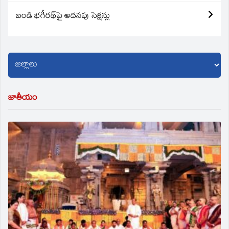
బండి భగీరథ్‌పై అదనపు సెక్షన్లు
జాతీయం