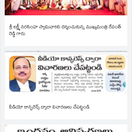
శ్రీ లక్ష్మీ నరసింహ స్వామివారిని దర్శించుకున్న ముఖ్యమంత్రి రేవంత్
రెడ్డి గారు
వీడియో కాన్ఫరెన్స్ ద్వారా విచారణలు చేపట్టండి