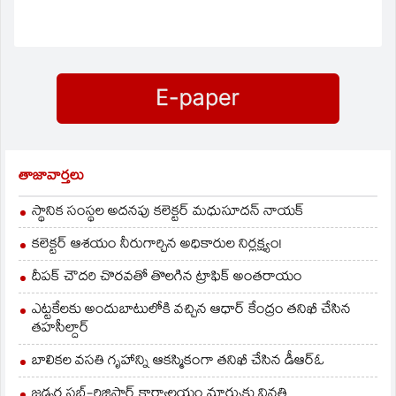
పాల్గొన్నారు. జీవవైవిధ్య
సదస్సులో హామీ ఇచ్చిన
విధంగా రాబోయే రోజుల్లో
జంటనగరాల్లో 15…
తాజావార్తలు
స్థానిక సంస్థల అదనపు కలెక్టర్ మధుసూదన్ నాయక్
కలెక్టర్ ఆశయం నీరుగార్చిన అధికారుల నిర్లక్ష్యం!
దీపక్ చౌదరి చొరవతో తొలగిన ట్రాఫిక్‌ అంతరాయం
ఎట్టకేలకు అందుబాటులోకి వచ్చిన ఆధార్ కేంద్రం తనిఖీ చేసిన
తహసీల్దార్
బాలికల వసతి గృహాన్ని ఆకస్మికంగా తనిఖీ చేసిన డీఆర్ఓ
జడ్చర్ల సబ్-రిజిస్ట్రార్ కార్యాలయం మార్పుకు వినతి