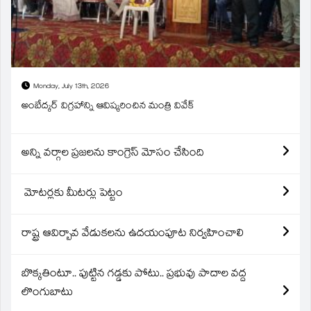
Monday, July 13th, 2026
అంబేద్కర్ విగ్రహాన్ని ఆవిష్కరించిన మంత్రి వివేక్
అన్ని వర్గాల ప్రజలను కాంగ్రెస్ మోసం చేసింది
మోటర్లకు మీటర్లు పెట్టం
రాష్ట్ర ఆవిర్బావ వేడుకలను ఉదయంపూట నిర్వహించాలి
బొక్కతింటూ.. పుట్టిన గడ్డకు పోటు.. ప్రభువు పాదాల వద్ద
లొంగుబాటు