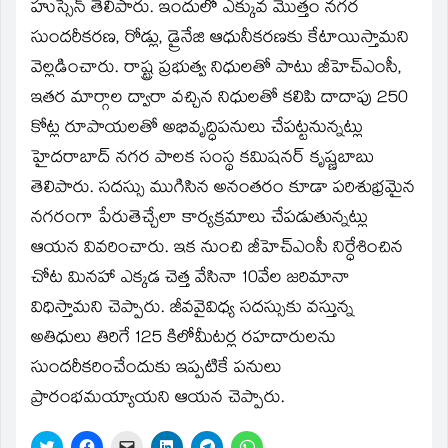
window)
హుస్సేన్‌ తెలిపారు. ఇందులో ఎక్కువ మొత్తం నగర
సుందరీకరణ, రోడ్లు, డ్రైనేజి ఆధునీకరణకు కేటాయిస్తామని
వెల్లడించారు. రాష్ట్ర ప్రభుత్వ నిధులతో పాటు జీహెచ్‌ఎంసీ,
ఇతర మార్గాల ద్వారా వచ్చిన నిధులతో కలిపి దాదాపు 250
కోట్ల రూపాయలతో అభివృద్ధిపనులు చేపట్టనున్నట్లు
హైదరాబాద్‌ నగర పాలక సంస్థ కమిషనర్‌ కృష్ణబాబు
తెలిపారు. సదస్సు ముగిసిన అనంతరం కూడా పరిశుభ్రమైన
నగరంగా పేరుతెచ్చేలా కార్యక్రమాలు చేపడుతున్నట్లు
ఆయన వివరించారు. ఇక నుంచి జీహెచ్‌ఎంసీ నిర్ధేశించిన
చోట మినహా ఎక్కడ చెత్త వేసినా 10వేల జరిమానా
విధిస్తామని చెప్పారు. జీవవైవిధ్య సదస్సుకు వస్తున్న
అతిధులు తిరిగే 125 కిలోమీటర్ల రహదారులను
సుందరీకరించేందుకు ఇప్పటికే పనులు
ప్రారంభమయ్యాయని ఆయన చెప్పారు.
Click
Click
Click
Click
Click
Click