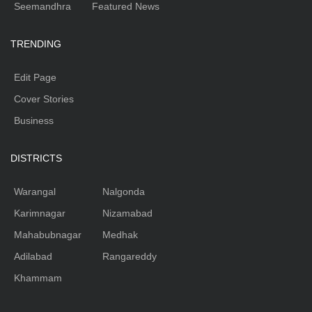
Seemandhra
Featured News
TRENDING
Edit Page
Cover Stories
Business
DISTRICTS
Warangal
Nalgonda
Karimnagar
Nizamabad
Mahabubnagar
Medhak
Adilabad
Rangareddy
Khammam