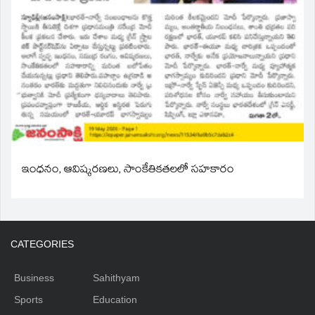
ఇంధనం, ఆవిష్కరణలు, సాంకేతికతలలో సహకారం
CATEGORIES
Business
Sahithyam
Sports
Education