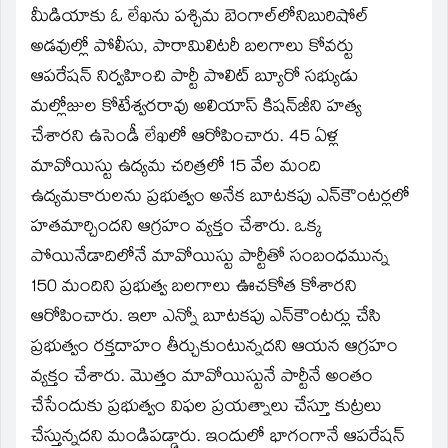
మీడియాకు ఓ లేఖను పశ్చిమ బెంగాల్‌లోనిబురిషోల్‌
అడవుల్లో పోలీసు, పారామిలిటరీ బలగాలు కోవర్టు
ఆపరేషన్‌ నిర్వహించి పార్టీ పొలిట్‌ బ్యూరో సభ్యుడు
మల్లోజుల కోటేశ్వరరావు అలియాస్‌ కిషన్‌జీని హత్య
చేశారని ఉసెండీ లేఖలో ఆరోపించారు. 45 ఏళ్ల
మావోయిస్టు ఉద్యమ చరిత్రలో 15 వేల మంది
ఉద్యమకారులను ప్రభుత్వం అనేక బూటకపు ఎన్‌కౌంటర్లలో
హతమార్చిందని ఆగ్రహం వ్యక్తం చేశారు. ఒక్క
పోయినేడాదిలోనే మావోయిస్టు పార్టీతో సంబంధమున్న
150 మందిని ప్రభుత్వ బలగాలు ఊచకోత కోశారని
ఆరోపించారు. ఇలా ఎన్నో బూటకపు ఎన్‌కౌంటర్లు చేసి
ప్రభుత్వం రక్తదాహం తీర్చుకుంటున్నదని ఆయన ఆగ్రహం
వ్యక్తం చేశారు. మొత్తం మావోయిస్టునే పార్టీనే అంతం
చేసేందుకు ప్రభుత్వం విఫల ప్రయత్నాలు చేస్తూ కుట్రలు
చేస్తున్నదని మండిపడ్డారు. ఇందులో భాగంగానే ఆపరేషన్‌