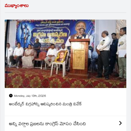
ముఖ్యాంశాలు
Monday, July 13th, 2026
అంబేద్కర్ విగ్రహాన్ని ఆవిష్కరించిన మంత్రి వివేక్
అన్ని వర్గాల ప్రజలను కాంగ్రెస్ మోసం చేసింది