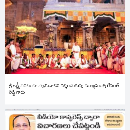
శ్రీ లక్ష్మీ నరసింహ స్వామివారిని దర్శించుకున్న ముఖ్యమంత్రి రేవంత్
రెడ్డి గారు