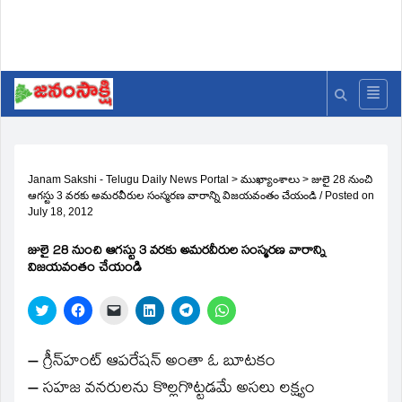
Janam Sakshi - Telugu Daily News Portal
>
ముఖ్యాంశాలు
>
జులై 28 నుంచి
ఆగస్టు 3 వరకు అమరవీరుల సంస్మరణ వారాన్ని విజయవంతం చేయండి
/
Posted on
July 18, 2012
జులై 28 నుంచి ఆగస్టు 3 వరకు అమరవీరుల సంస్మరణ వారాన్ని
విజయవంతం చేయండి
Click
Click
Click
Click
Click
Click
to
to
to
to
to
to
share
share
email
share
share
share
on
on
a
on
on
on
Twitter
Facebook
link
LinkedIn
Telegram
WhatsApp
– గ్రీన్‌హంట్‌ ఆపరేషన్‌ అంతా ఓ బూటకం
(Opens
(Opens
to
(Opens
(Opens
(Opens
in
in
a
in
in
in
– సహజ వనరులను కొల్లగొట్టడమే అసలు లక్ష్యం
new
new
friend
new
new
new
window)
window)
(Opens
window)
window)
window)