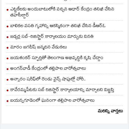
ఎట్టకేలకు అందుబాటులోకి వచ్చిన ఆధార్ కేంద్రం తనిఖీ చేసిన
తహసీల్దార్
బాలికల వసతి గృహాన్ని ఆకస్మికంగా తనిఖీ చేసిన డీఆర్ఓ
జడ్చర్ల సబ్-రిజిస్ట్రార్ కార్యాలయం మార్పుకు వినతి
మారం జగదీష్ జన్మదిన వేడుకలు
జయశంకర్ స్ఫూర్తితో తెలంగాణ అభివృద్ధికి కృషి చేద్దాం
అంగన్‌వాడీ కేంద్రంలో తల్లిపాల వారోత్సవాలు
అన్నారం షరీఫ్‌లో రెండు వైన్స్ షాపుల్లో చోరీ..
కావేరమ్మపేటకు సబ్ రిజిస్ట్రార్ కార్యాలయాన్ని మార్చాలని విజ్ఞప్తి
బయన్నగూడెంలో ఘనంగా తల్లిపాల వారోత్సవాలు
మరిన్ని వార్తలు