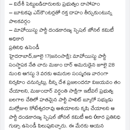
– విదేశీ పెట్టుబడిదారులకు ప్రభుత్వం దాసోహం
in
new
window)
– బూటకపు ఎన్‌కౌంటర్లతో రక్త దాహం తీర్చుకుంటున్న
పాలకవర్గం
– మావోయిస్టు పార్టీ దండకారణ్య స్పెషల్‌ జోనల్‌ కమిటీ
అధికార
ప్రతినిధి ఉసెండీ
హైదరాబాద్‌,జూలై 17(జనంసాక్షి): మావోయిస్టు పార్టీ
సంస్థాపక నేత చారు మజుం దార్‌ అమరుడైన జూలై 28
నుంచి ఆగస్టు 3 వరకు అమరుల సంస్మరణ వారంగా
నిర్వహిం చనున్నట్లు, దీన్ని దేశ ప్రజలందరూ విజయవం తం
చేయాలని, మజుందార్‌ వర్ధంతి సాక్షిగా ఇటీవలే ప్రభుత్వ
బలగాల చేతిలో హతమైన పార్టీ పొలిట్‌ బ్యూరో సభ్యుడు
మల్లోజుల కోటేశ్వరరావు ఆశయాలకు కృషి చేయాలని ఆ
పార్టీ దండకారణ్య స్పెషల్‌ జోనల్‌ కమిటీ అది óకార ప్రతినిధి
గుడ్సా ఉసెండీ పిలుపునిచ్చారు. ఈ మేరకు ఆయన