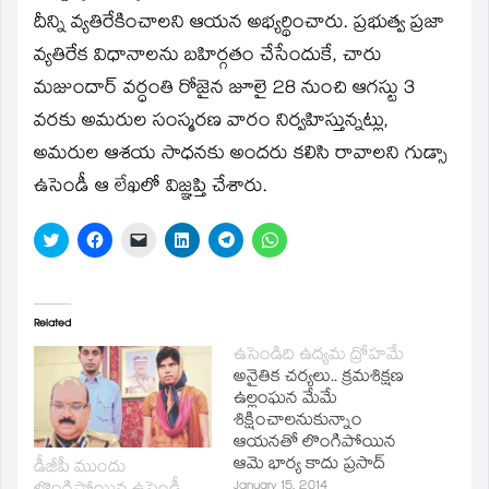
దీన్ని వ్యతిరేకించాలని ఆయన అభ్యర్థించారు. ప్రభుత్వ ప్రజా
వ్యతిరేక విధానాలను బహిర్గతం చేసేందుకే, చారు
మజుందార్‌ వర్ధంతి రోజైన జూలై 28 నుంచి ఆగస్టు 3
వరకు అమరుల సంస్మరణ వారం నిర్వహిస్తున్నట్లు,
అమరుల ఆశయ సాధనకు అందరు కలిసి రావాలని గుడ్సా
ఉసెండీ ఆ లేఖలో విజ్ఞప్తి చేశారు.
Click
Click
Click
Click
Click
Click
to
to
to
to
to
to
share
share
email
share
share
share
on
on
a
on
on
on
Twitter
Facebook
link
LinkedIn
Telegram
WhatsApp
(Opens
(Opens
to
(Opens
(Opens
(Opens
in
in
a
in
in
in
Related
new
new
friend
new
new
new
window)
window)
(Opens
window)
window)
window)
ఉసెండిది ఉద్యమ ద్రోహమే
in
అనైతిక చర్యలు.. క్రమశిక్షణ
new
window)
ఉల్లంఘన మేమే
శిక్షించాలనుకున్నాం
ఆయనతో లొంగిపోయిన
ఆమె భార్య కాదు ప్రసాద్‌
డీజీపీ ముందు
మూల్యం చెల్లించకతప్పదు
January 15, 2014