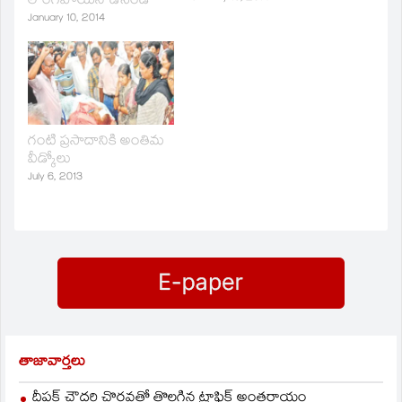
లొంగిపోయిన ఉసెండీ
దండకారణ్య స్పెషల్‌ జోనల్‌
January 10, 2014
కమిటీ కార్యదర్శి రామన్న
హైదరాబాద్‌, జనవరి 13
(జనంసాక్షి) : మావోయిస్టు
పార్టీ మాజీ నాయకుడు
గుడ్సా ఉసెండీ ఉరఫ్‌
గుమడవెల్లి
వెంకటకృష్ణప్రసాద్‌ ఉద్యమ
గంటి ప్రసాదానికి అంతిమ
ద్రోహానికి పాల్పడ్డాడని
వీడ్కోలు
దండకారణ్య స్పెషల్‌ జోనల్‌
July 6, 2013
కమిటీ కార్యదర్శి రామన్న
తెలిపారు. ఈమేరకు
సోమవారం పత్రికా
కార్యలయాలకు ఆయన
ఒక…
తాజావార్తలు
దీపక్ చౌదరి చొరవతో తొలగిన ట్రాఫిక్‌ అంతరాయం