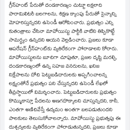
గ్రీన్‌హంట్‌ పేరుతో దండకారణ్యం చుట్టూ లక్షలాది
పారామిలిటరీ బలగాలను, శిక్షణ క్యాంపు పేరుతో సైన్యాన్ని
మోహరిస్తున్నదని ఉసెండీ ఆరోపించారు. ప్రభుత్వం ఎన్ని
కుతంత్రాలు చేసినా మావోయిస్టు పార్టీకి వాటిని తిప్పికొట్టే
సామర్థ్యం ఉన్నదని ఆయన వెల్లడించారు. ప్రజలు కూడా
ఆపరేషన్‌ గ్రీన్‌హంట్‌కు వ్యతిరేకంగా పోరాడాలని కోరారు.
మావోయిస్టులను బూచిగా చూపుతూ, ప్రజల దృష్టి మరల్చి,
దండకారణ్యంలో ఉన్న సహజ వనరులను, ఖనిజ
నిక్షేపాలను దోచి పెట్టుబడిదారులకు అప్పగించాలన్న
లక్ష్యంతోనే ప్రభుత్వం పని చేస్తున్నదని ఉసెండీ లేఖలో
తీవ్రస్థాయిలో విమర్శించారు. పెట్టుబడిదారులకు ప్రభుత్వం
కొమ్ముకాస్తూ పేదలను అణగదొక్కాలని చూస్తున్నదని, కానీ,
ఎంతగా అణిచివేస్తే ఉద్యమం అంతగా బలపడుతుందని
పాలకులు తెలుసుకోవాలన్నారు. మావోయిస్టు ప్రభుత్వపు ఈ
దుశ్చర్యలకు వ్యతిరేకంగా పోరాడుతున్నదని, ప్రజలు కూడా