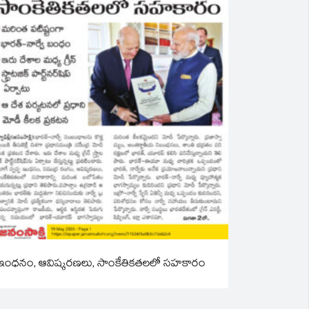
ఇంధనం, ఆవిష్కరణలు, సాంకేతికతలలో సహకారం