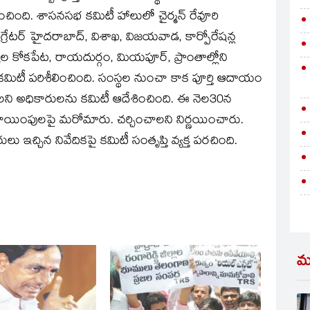
ంచింది. శాసనసభ కమిటీ హాలులో చైర్మన్‌ రేవూరి
గ్రేటర్‌ హైదరాబాద్‌, విశాఖ, విజయవాడ, కార్పోరేషన్ల
్కల కోకపేట, రాయదుర్గం, మియపూర్‌, ప్రాంతాల్లోని
 కమిటీ పరిశీలించింది. సంస్థల నుంచా కాక పూర్తి ఆదాయం
వాలని అధికారులను కమిటీ ఆదేశించింది. ఈ నెల30న
కేటాయింపులపై మరోమారు. చర్చించాలని నిర్ణయించారు.
చ్చిన నివేదికపై కమిటీ సంతృప్తి వ్యక్త పరచింది.
మ