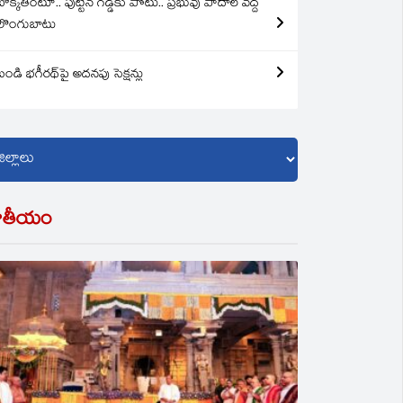
బొక్కతింటూ.. పుట్టిన గడ్డకు పోటు.. ప్రభువు పాదాల వద్ద
లొంగుబాటు
బండి భగీరథ్‌పై అదనపు సెక్షన్లు
ాతీయం