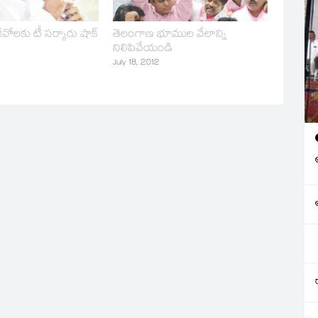
జీవోలకు టీ సర్కారు షాక్‌
తెలంగాణ భూముల వేలాన్ని
నిలిపివేయండి
July 18, 2012