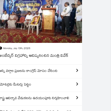
Monday, July 13th, 2026
అంబేద్కర్ విగ్రహాన్ని ఆవిష్కరించిన మంత్రి వివేక్
అన్ని వర్గాల ప్రజలను కాంగ్రెస్ మోసం చేసింది
మోటర్లకు మీటర్లు పెట్టం
రాష్ట్ర ఆవిర్బావ వేడుకలను ఉదయంపూట నిర్వహించాలి