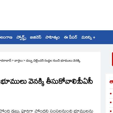
ెలంగాణ
స్పోర్ట్స్
బిజినెస్
సాహిత్యం
ఈ పేపర్
మరిన్ని +
ైదరాబాద్
>
వార్తలు
>
డబ్బు చెల్లించని సంస్థల నుంచి భూములు వెనక్కి
ి భూములు వెనక్కి తీసుకోవాలి:పీఏసీ
త
 పోంది డబ్బు పూర్తిగా పోందని సంస్థలనుంచి భూములను