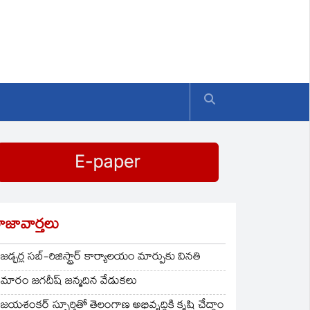
ాజావార్తలు
జడ్చర్ల సబ్-రిజిస్ట్రార్ కార్యాలయం మార్పుకు వినతి
మారం జగదీష్ జన్మదిన వేడుకలు
జయశంకర్ స్ఫూర్తితో తెలంగాణ అభివృద్ధికి కృషి చేద్దాం