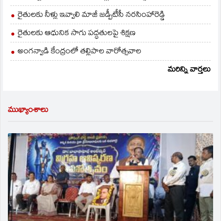
రైతులకు నీళ్లు ఇవ్వాలి మాజీ జడ్పీటీసీ నరసింహారెడ్డి
రైతులకు ఆధునిక సాగు పద్ధతులపై శిక్షణ
అంగన్వాడి కేంద్రంలో తల్లిపాల వారోత్సవాల
మరిన్ని వార్తలు
ముఖ్యాంశాలు