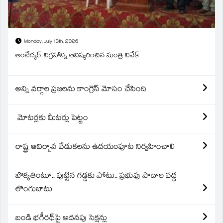
Monday, July 13th, 2026
అంబేద్కర్ విగ్రహాన్ని ఆవిష్కరించిన మంత్రి వివేక్
అన్ని వర్గాల ప్రజలను కాంగ్రెస్ మోసం చేసింది
మోటర్లకు మీటర్లు పెట్టం
రాష్ట్ర ఆవిర్బావ వేడుకలను ఉదయంపూట నిర్వహించాలి
బొక్కతింటూ.. పుట్టిన గడ్డకు పోటు.. ప్రభువు పాదాల వద్ద
లొంగుబాటు
బండి భగీరథ్‌పై అదనపు సెక్షన్లు