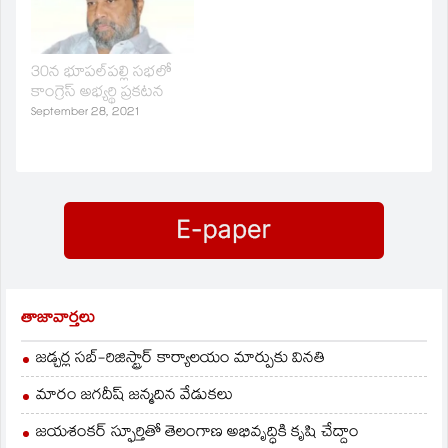
శాసనసభలో ఎస్సీ, ఎస్టీ ఉప
ప్రణాళిక బిల్లుపై చర్చలో
ఆయన పాల్గొన్నారు.
నాలుగో గోడల మధ్య
30న భూపల్‌పల్లి సభలో
నివేదిక
కాంగ్రెస్‌ అభ్యర్థి ప్రకటన
రూపొందించలేదని,
September 28, 2021
అందరిని కలిసి
చర్చించామని చెప్పారు. ఉప
ప్రణాళికపై నిర్వహించిన
వర్క్‌షాపుల్లో ఎందరో తమ
బాధిలు వినిపించారని
తెలియజేశారు. ఎస్సీ, ఎస్టీ…
తాజావార్తలు
జడ్చర్ల సబ్-రిజిస్ట్రార్ కార్యాలయం మార్పుకు వినతి
మారం జగదీష్ జన్మదిన వేడుకలు
జయశంకర్ స్ఫూర్తితో తెలంగాణ అభివృద్ధికి కృషి చేద్దాం