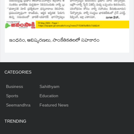
ఇంధనం, ఆవిష్కరణలు, సాంకేతికతలలో సహకారం
CATEGORIES
Business
Sahithyam
Sports
Education
Seemandhra
Featured News
TRENDING