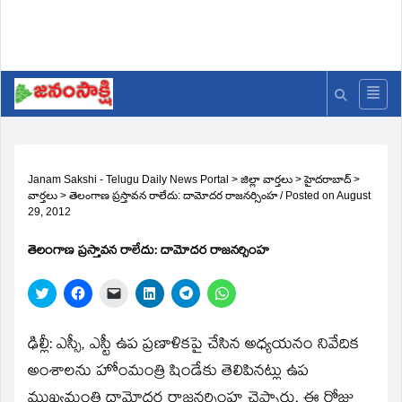
Janam Sakshi - Telugu Daily News Portal
>
జిల్లా వార్తలు
>
హైదరాబాద్
>
వార్తలు
>
తెలంగాణ ప్రస్తావన రాలేదు: దామోదర రాజనర్సింహ
/
Posted on
August
29, 2012
తెలంగాణ ప్రస్తావన రాలేదు: దామోదర రాజనర్సింహ
Click
Click
Click
Click
Click
Click
to
to
to
to
to
to
share
share
email
share
share
share
on
on
a
on
on
on
Twitter
Facebook
link
LinkedIn
Telegram
WhatsApp
ఢిల్లీ: ఎస్సీ, ఎస్టీ ఉప ప్రణాళికపై చేసిన అధ్యయనం నివేదిక
(Opens
(Opens
to
(Opens
(Opens
(Opens
in
in
a
in
in
in
అంశాలను హోంమంత్రి షిండేకు తెలిపినట్లు ఉప
new
new
friend
new
new
new
window)
window)
(Opens
window)
window)
window)
ముఖ్యమంత్రి దామోదర రాజనర్సింహ చెప్పారు. ఈ రోజు
in