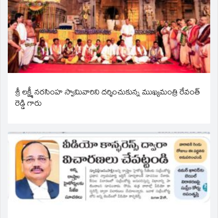
శ్రీ లక్ష్మీ నరసింహ స్వామివారిని దర్శించుకున్న ముఖ్యమంత్రి రేవంత్
రెడ్డి గారు