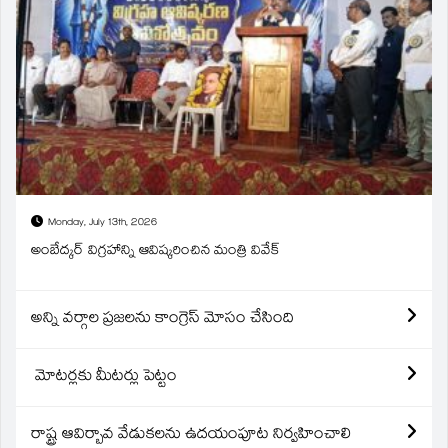
Monday, July 13th, 2026
అంబేద్కర్ విగ్రహాన్ని ఆవిష్కరించిన మంత్రి వివేక్
అన్ని వర్గాల ప్రజలను కాంగ్రెస్ మోసం చేసింది
మోటర్లకు మీటర్లు పెట్టం
రాష్ట్ర ఆవిర్బావ వేడుకలను ఉదయంపూట నిర్వహించాలి