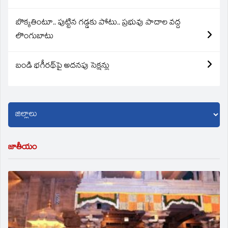
బొక్కతింటూ.. పుట్టిన గడ్డకు పోటు.. ప్రభువు పాదాల వద్ద
లొంగుబాటు
బండి భగీరథ్‌పై అదనపు సెక్షన్లు
జాతీయం