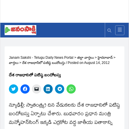
Janam Sakshi - Telugu Daily News Portal
>
జిల్లా వార్తలు
>
హైదరాబాద్
>
వార్తలు
>
దేశ రాజధానిలో పటిష్ఠ బందోబస్తు
/
Posted on
August 14, 2012
దేశ రాజధానిలో పటిష్ఠ బందోబస్తు
Click
Click
Click
Click
Click
Click
to
to
to
to
to
to
share
share
email
share
share
share
on
on
a
on
on
on
Twitter
Facebook
link
LinkedIn
Telegram
WhatsApp
న్యూఢిల్లీ: స్వాతంత్య్ర దిన వేడుకలకు దేశ రాజధానిలో పటిష్ఠ
(Opens
(Opens
to
(Opens
(Opens
(Opens
in
in
a
in
in
in
బందోబస్తు ఏర్పాటు చేశారు. బుధవారం ప్రధాన మంత్రి
new
new
friend
new
new
new
window)
window)
(Opens
window)
window)
window)
మన్మోహన్‌సింగ్‌ ఇక్కడి ఎర్రకోట వద్ద జాతీయ పతాకాన్ని
in
new