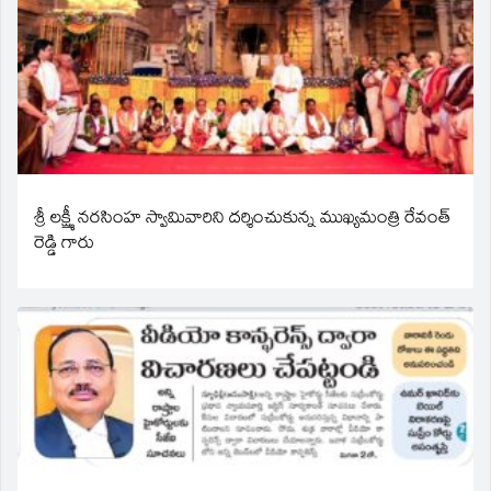
శ్రీ లక్ష్మీ నరసింహ స్వామివారిని దర్శించుకున్న ముఖ్యమంత్రి రేవంత్
రెడ్డి గారు