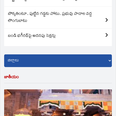
బొక్కతింటూ.. పుట్టిన గడ్డకు పోటు.. ప్రభువు పాదాల వద్ద
లొంగుబాటు
బండి భగీరథ్‌పై అదనపు సెక్షన్లు
జాతీయం