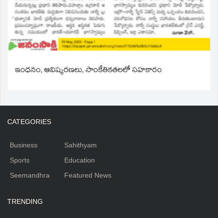
ఇంధనం, ఆవిష్కరణలు, సాంకేతికతలలో సహకారం
CATEGORIES
Business
Sahithyam
Sports
Education
Seemandhra
Featured News
TRENDING