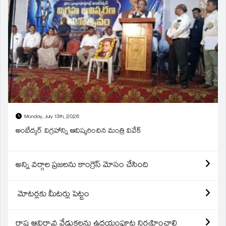
Monday, July 13th, 2026
అంబేద్కర్ విగ్రహాన్ని ఆవిష్కరించిన మంత్రి వివేక్
అన్ని వర్గాల ప్రజలను కాంగ్రెస్ మోసం చేసింది
మోటర్లకు మీటర్లు పెట్టం
రాష్ట్ర ఆవిర్బావ వేడుకలను ఉదయంపూట నిర్వహించాలి