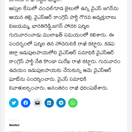
జగన్‌కు రాఖీ కట్టిన షర్మిల..
ఆస్తుల కేసులో చంచల్‌గూడ జైలులో ఉన్న వైఎస్‌ జగన్‌ను
ఆయన తల్లి, వైఎస్‌ఆర్‌ కాంగ్రెస్‌ పార్టీ గౌరవ అధ్యక్షురాలు
విజయమ్మ, భారతిరెడ్డి,జగన్‌ సోదరి షర్మిల
గురువారంనాడు ములాఖత్‌ సమయంలో కలిశారు. ఈ
సందర్భంలో షర్మిల తన సోదరునికి రాఖీ కట్టారు. కడప
జిల్లా ఇడుపులపాయలోని వైఎస్‌ఆర్‌ సమాధికి వైఎస్‌ఆర్‌
కాంగ్రెస్‌ పార్టీ నేత కొండా సురేఖ రాఖీ కట్టారు. గురువారం
ఉదయం ఇడుపులపాయకు చేరుకున్న ఆమె వైఎస్‌ఆర్‌
ఘాట్‌ను సందర్శించారు. వైఎస్‌ సమాధికి
నివాళులర్పించారు. అనంతరం రాఖీ ధరింపజేశారు.
Click
Click
Click
Click
Click
Click
to
to
to
to
to
to
share
share
email
share
share
share
on
on
a
on
on
on
Twitter
Facebook
link
LinkedIn
Telegram
WhatsApp
(Opens
(Opens
to
(Opens
(Opens
(Opens
in
in
a
in
in
in
Related
new
new
friend
new
new
new