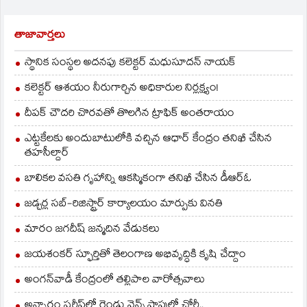
తాజావార్తలు
స్థానిక సంస్థల అదనపు కలెక్టర్ మధుసూదన్ నాయక్
కలెక్టర్ ఆశయం నీరుగార్చిన అధికారుల నిర్లక్ష్యం!
దీపక్ చౌదరి చొరవతో తొలగిన ట్రాఫిక్‌ అంతరాయం
ఎట్టకేలకు అందుబాటులోకి వచ్చిన ఆధార్ కేంద్రం తనిఖీ చేసిన
తహసీల్దార్
బాలికల వసతి గృహాన్ని ఆకస్మికంగా తనిఖీ చేసిన డీఆర్ఓ
జడ్చర్ల సబ్-రిజిస్ట్రార్ కార్యాలయం మార్పుకు వినతి
మారం జగదీష్ జన్మదిన వేడుకలు
జయశంకర్ స్ఫూర్తితో తెలంగాణ అభివృద్ధికి కృషి చేద్దాం
అంగన్‌వాడీ కేంద్రంలో తల్లిపాల వారోత్సవాలు
అన్నారం షరీఫ్‌లో రెండు వైన్స్ షాపుల్లో చోరీ..