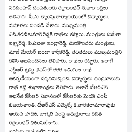
నరసింహన్‌ దంపతులకు రక్షాబంధన్‌ శుభాకాంక్షలు
తెలిపారు. సీఎం క్యాంపు కార్యాలయంలో విద్యార్థులు,
మహిళలు సందడి చేశారు. ముఖ్యమంత్రి
ఎన్‌.కిరణ్‌కుమార్‌రెడ్డికి రాఖీలు కట్టారు. మంత్రులు సునీతా
లక్ష్మారెడ్డి, పి.సబితా ఇంద్రారెడ్డి, మరికొందరు మంత్రులు,
మాజీ మేయర్‌ బండా కార్తీకరెడ్డి, తదితరులు ముఖ్యమంత్రిని
కలిసి అభినందనలు తెలిపారు. రాఖీలు కట్టారు. అలాగే
ఎన్టీఆర్‌ ట్రస్టు భవన్‌లో 666 అడుగుల రాఖీ
ఆకర్షణీయంగా దర్శనమిచ్చింది. విద్యార్థులు చంద్రబాబుకు
రాఖీ కట్టి శుభాకాంక్షలు తెలిపారు. అలాగే టీఆర్‌ఎస్‌
అధినేత కేసీఆర్‌ నివాసంలో కేసీఆర్‌కు మెదక్‌ ఎంపీ
విజయశాంతి, టీఆర్‌ఎస్‌ ఎమ్మెల్యే కె.తారకరామారావుకు
ఆయన సోదరి, జాగృతి సంస్థ అధ్యక్షురాలు కవిత
రక్షబంధన్‌ ధరింపజేశారు.