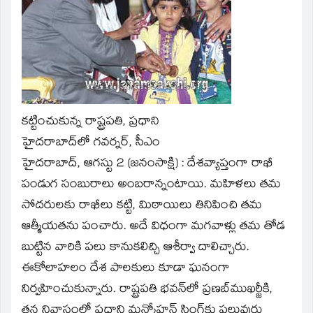
window)
కట్టించుకున్న రాష్ట్రపతి, ప్రధాని
హైదరాబాద్‌లో గవర్నర్‌, సీఎం
హైదరాబాద్‌, ఆగస్టు 2 (జనంసాక్షి) : దేశవ్యాప్తంగా రాఖీ
పండుగ సంబురాలు అంబరాన్నంటాయి. మహిళలు తమ
సోదరులకు రాఖీలు కట్టి, మిఠాయిలు తినిపించి తమ
ఆత్మీయతను పంచారు. అదే విధంగా మగవాళ్లు తమ తోడ
బుట్టిన వారికి పలు కానుకలిచ్చి ఆశీర్వా దాలిచ్చారు.
ఈకోలాహలం దేశ పాలకులు కూడా ఘనంగా
నిర్వహించుకున్నారు. రాష్ట్రపతి భవన్‌లో ప్రణబ్‌ముఖర్జీకి,
తన నివాసంలో ప్రధాని మన్మోహన్‌ సింగ్‌కు పలువురు