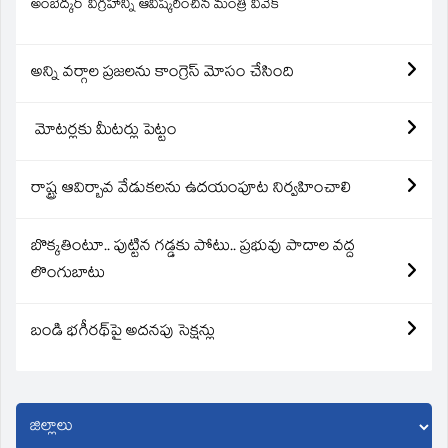
అంబేద్కర్ విగ్రహాన్ని ఆవిష్కరించిన మంత్రి వివేక్
అన్ని వర్గాల ప్రజలను కాంగ్రెస్ మోసం చేసింది
మోటర్లకు మీటర్లు పెట్టం
రాష్ట్ర ఆవిర్బావ వేడుకలను ఉదయంపూట నిర్వహించాలి
బొక్కతింటూ.. పుట్టిన గడ్డకు పోటు.. ప్రభువు పాదాల వద్ద
లొంగుబాటు
బండి భగీరథ్‌పై అదనపు సెక్షన్లు