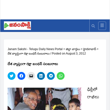
Janam Sakshi - Telugu Daily News Portal
>
జిల్లా వార్తలు
>
హైదరాబాద్
>
దేశ వ్యాప్తంగా రక్షా బంధన్‌ సంబురాలు
/
Posted on
August 3, 2012
దేశ వ్యాప్తంగా రక్షా బంధన్‌ సంబురాలు
Click
Click
Click
Click
Click
Click
to
to
to
to
to
to
share
share
email
share
share
share
on
on
a
on
on
on
Twitter
Facebook
link
LinkedIn
Telegram
WhatsApp
ఢిల్లీలో
(Opens
(Opens
to
(Opens
(Opens
(Opens
in
in
a
in
in
in
రాఖీలు
new
new
friend
new
new
new
window)
window)
(Opens
window)
window)
window)
in
new