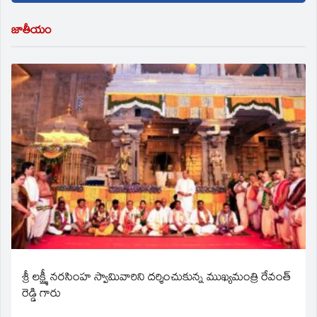
జాతీయం
శ్రీ లక్ష్మీ నరసింహ స్వామివారిని దర్శించుకున్న ముఖ్యమంత్రి రేవంత్
రెడ్డి గారు