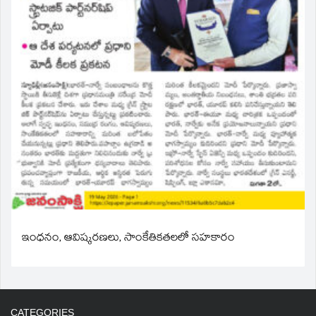
ఇంధనం, ఆవిష్కరణలు, సాంకేతికతలలో సహకారం
CATEGORIES